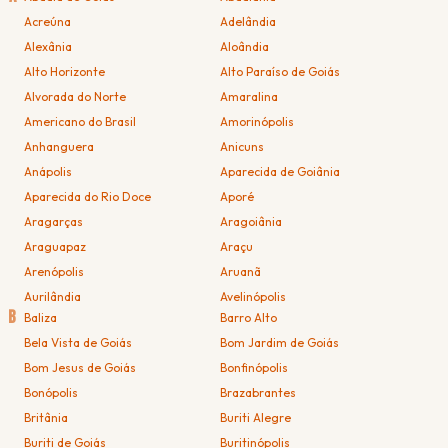
Acreúna
Adelândia
Alexânia
Aloândia
Alto Horizonte
Alto Paraíso de Goiás
Alvorada do Norte
Amaralina
Americano do Brasil
Amorinópolis
Anhanguera
Anicuns
Anápolis
Aparecida de Goiânia
Aparecida do Rio Doce
Aporé
Aragarças
Aragoiânia
Araguapaz
Araçu
Arenópolis
Aruanã
Aurilândia
Avelinópolis
B
Baliza
Barro Alto
Bela Vista de Goiás
Bom Jardim de Goiás
Bom Jesus de Goiás
Bonfinópolis
Bonópolis
Brazabrantes
Britânia
Buriti Alegre
Buriti de Goiás
Buritinópolis