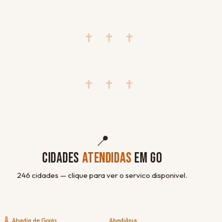
✝ ✝ ✝
✝ ✝ ✝
📍
CIDADES
ATENDIDAS
EM GO
246 cidades — clique para ver o servico disponivel.
A
Abadia de Goiás
Abadiânia