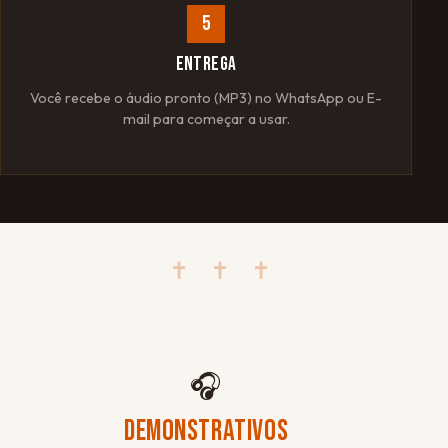
5
ENTREGA
Você recebe o áudio pronto (MP3) no WhatsApp ou E-
mail para começar a usar.
✝ ✝ ✝
🎧
DEMONSTRATIVOS