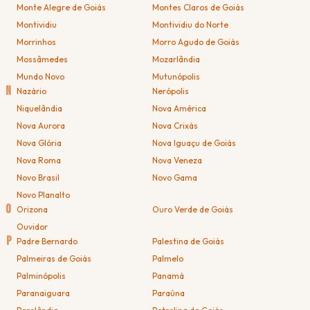
Monte Alegre de Goiás
Montes Claros de Goiás
Montividiu
Montividiu do Norte
Morrinhos
Morro Agudo de Goiás
Mossâmedes
Mozarlândia
Mundo Novo
Mutunópolis
N
Nazário
Nerópolis
Niquelândia
Nova América
Nova Aurora
Nova Crixás
Nova Glória
Nova Iguaçu de Goiás
Nova Roma
Nova Veneza
Novo Brasil
Novo Gama
Novo Planalto
O
Orizona
Ouro Verde de Goiás
Ouvidor
P
Padre Bernardo
Palestina de Goiás
Palmeiras de Goiás
Palmelo
Palminópolis
Panamá
Paranaiguara
Paraúna