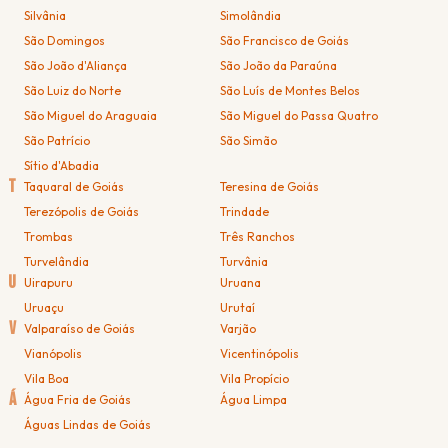
Silvânia
Simolândia
São Domingos
São Francisco de Goiás
São João d'Aliança
São João da Paraúna
São Luiz do Norte
São Luís de Montes Belos
São Miguel do Araguaia
São Miguel do Passa Quatro
São Patrício
São Simão
Sítio d'Abadia
T
Taquaral de Goiás
Teresina de Goiás
Terezópolis de Goiás
Trindade
Trombas
Três Ranchos
Turvelândia
Turvânia
U
Uirapuru
Uruana
Uruaçu
Urutaí
V
Valparaíso de Goiás
Varjão
Vianópolis
Vicentinópolis
Vila Boa
Vila Propício
Á
Água Fria de Goiás
Água Limpa
Águas Lindas de Goiás