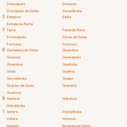
Davinópolis
Diorama
Divinópolis de Goiás
Doverlândia
E
Edealina
Edéia
Estrela do Norte
F
Faina
Fazenda Nova
Firminópolis
Flores de Goiás
Formosa
Formoso
G
Gameleira de Goiás
Goiandira
Goianira
Goianápolis
Goianésia
Goiatuba
Goiás
Goiânia
Gouvelândia
Guapó
Guarani de Goiás
Guaraíta
Guarinos
H
Heitoraí
Hidrolina
Hidrolândia
I
Iaciara
Inaciolândia
Indiara
Inhumas
Ipameri
Ipiranga de Goiás