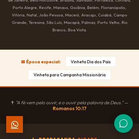
Porto Alegre, Recife, Manaus, Goiânia, Belém, Florianópolis,
Vitória, Natal, João Pessoa, Maceió, Aracaju, Cuiabá, Campo
Grande, Teresina, São Luís, Macapá, Palmas, Porto Velho, Rio
Branco, Boa Vista.
📅 Época especial:
Vinheta Dia dos Pais
Vinheta para Campanha Missionária
✝
"A fé vem pelo ouvir, e o ouvir pela palavra de Deus."
—
Romanos 10:17