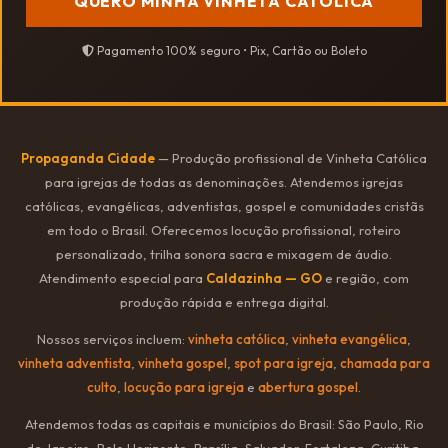
QUERO MINHA VINHETA CATÓLICA
Pagamento 100% seguro • Pix, Cartão ou Boleto
Propaganda Cidade
— Produção profissional de Vinheta Católica
para igrejas de todas as denominações. Atendemos igrejas
católicas, evangélicas, adventistas, gospel e comunidades cristãs
em todo o Brasil. Oferecemos locução profissional, roteiro
personalizado, trilha sonora sacra e mixagem de áudio.
Atendimento especial para
Caldazinha — GO
e região, com
produção rápida e entrega digital.
Nossos serviços incluem:
vinheta católica
,
vinheta evangélica
,
vinheta adventista
,
vinheta gospel
,
spot para igreja
,
chamada para
culto
,
locução para igreja
e
abertura gospel
.
Atendemos todas as capitais e municípios do Brasil: São Paulo, Rio
de Janeiro, Belo Horizonte, Brasília, Salvador, Fortaleza, Curitiba,