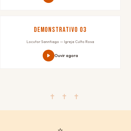
Demonstrativo 03
Locutor Sanntiago — Igreja Culto Rosa
Ouvir agora
✝ ✝ ✝
⭐