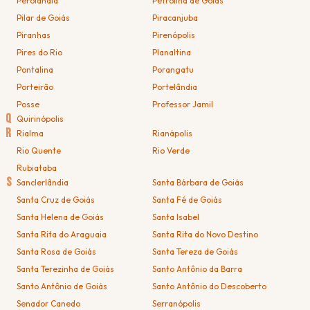
Perolândia
Petrolina de Goiás
Pilar de Goiás
Piracanjuba
Piranhas
Pirenópolis
Pires do Rio
Planaltina
Pontalina
Porangatu
Porteirão
Portelândia
Posse
Professor Jamil
Q
Quirinópolis
R
Rialma
Rianápolis
Rio Quente
Rio Verde
Rubiataba
S
Sanclerlândia
Santa Bárbara de Goiás
Santa Cruz de Goiás
Santa Fé de Goiás
Santa Helena de Goiás
Santa Isabel
Santa Rita do Araguaia
Santa Rita do Novo Destino
Santa Rosa de Goiás
Santa Tereza de Goiás
Santa Terezinha de Goiás
Santo Antônio da Barra
Santo Antônio de Goiás
Santo Antônio do Descoberto
Senador Canedo
Serranópolis