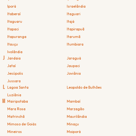
Iporá
Israelândia
Itaberaí
Itaguari
Itaguaru
Itajá
Itapaci
Itapirapuã
Itapuranga
Itarumã
Itauçu
Itumbiara
Ivolândia
J
Jandaia
Jaraguá
Jataí
Jaupaci
Jesúpolis
Joviânia
Jussara
L
Lagoa Santa
Leopoldo de Bulhões
Luziânia
M
Mairipotaba
Mambaí
Mara Rosa
Marzagão
Matrinchã
Maurilândia
Mimoso de Goiás
Minaçu
Mineiros
Moiporá