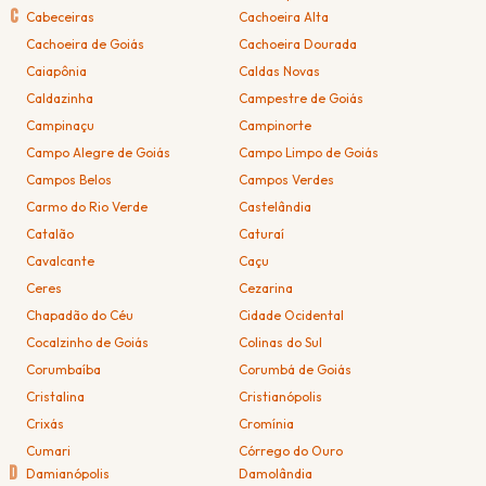
C
Cabeceiras
Cachoeira Alta
Cachoeira de Goiás
Cachoeira Dourada
Caiapônia
Caldas Novas
Caldazinha
Campestre de Goiás
Campinaçu
Campinorte
Campo Alegre de Goiás
Campo Limpo de Goiás
Campos Belos
Campos Verdes
Carmo do Rio Verde
Castelândia
Catalão
Caturaí
Cavalcante
Caçu
Ceres
Cezarina
Chapadão do Céu
Cidade Ocidental
Cocalzinho de Goiás
Colinas do Sul
Corumbaíba
Corumbá de Goiás
Cristalina
Cristianópolis
Crixás
Cromínia
Cumari
Córrego do Ouro
D
Damianópolis
Damolândia