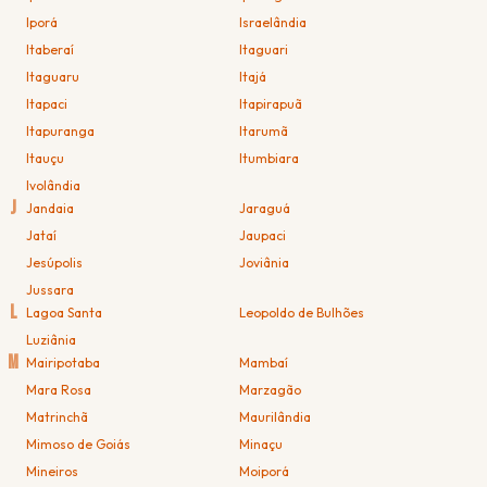
Iporá
Israelândia
Itaberaí
Itaguari
Itaguaru
Itajá
Itapaci
Itapirapuã
Itapuranga
Itarumã
Itauçu
Itumbiara
Ivolândia
J
Jandaia
Jaraguá
Jataí
Jaupaci
Jesúpolis
Joviânia
Jussara
L
Lagoa Santa
Leopoldo de Bulhões
Luziânia
M
Mairipotaba
Mambaí
Mara Rosa
Marzagão
Matrinchã
Maurilândia
Mimoso de Goiás
Minaçu
Mineiros
Moiporá