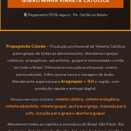
QUERO MINHA VINHETA CATÓLICA
Pagamento 100% seguro • Pix, Cartão ou Boleto
Propaganda Cidade
— Produção profissional de Vinheta Católica
para igrejas de todas as denominações. Atendemos igrejas
católicas, evangélicas, adventistas, gospel e comunidades cristãs
em todo o Brasil. Oferecemos locução profissional, roteiro
personalizado, trilha sonora sacra e mixagem de áudio.
Atendimento especial para
Araguapaz — GO
e região, com
produção rápida e entrega digital.
Nossos serviços incluem:
vinheta católica
,
vinheta evangélica
,
vinheta adventista
,
vinheta gospel
,
spot para igreja
,
chamada para
culto
,
locução para igreja
e
abertura gospel
.
Atendemos todas as capitais e municípios do Brasil: São Paulo, Rio
de Janeiro, Belo Horizonte, Brasília, Salvador, Fortaleza, Curitiba,