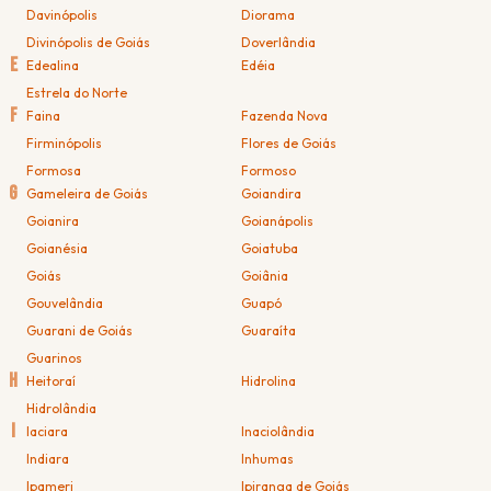
Davinópolis
Diorama
Divinópolis de Goiás
Doverlândia
E
Edealina
Edéia
Estrela do Norte
F
Faina
Fazenda Nova
Firminópolis
Flores de Goiás
Formosa
Formoso
G
Gameleira de Goiás
Goiandira
Goianira
Goianápolis
Goianésia
Goiatuba
Goiás
Goiânia
Gouvelândia
Guapó
Guarani de Goiás
Guaraíta
Guarinos
H
Heitoraí
Hidrolina
Hidrolândia
I
Iaciara
Inaciolândia
Indiara
Inhumas
Ipameri
Ipiranga de Goiás