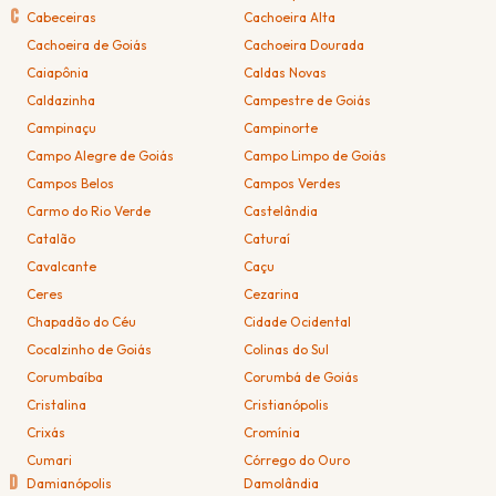
C
Cabeceiras
Cachoeira Alta
Cachoeira de Goiás
Cachoeira Dourada
Caiapônia
Caldas Novas
Caldazinha
Campestre de Goiás
Campinaçu
Campinorte
Campo Alegre de Goiás
Campo Limpo de Goiás
Campos Belos
Campos Verdes
Carmo do Rio Verde
Castelândia
Catalão
Caturaí
Cavalcante
Caçu
Ceres
Cezarina
Chapadão do Céu
Cidade Ocidental
Cocalzinho de Goiás
Colinas do Sul
Corumbaíba
Corumbá de Goiás
Cristalina
Cristianópolis
Crixás
Cromínia
Cumari
Córrego do Ouro
D
Damianópolis
Damolândia