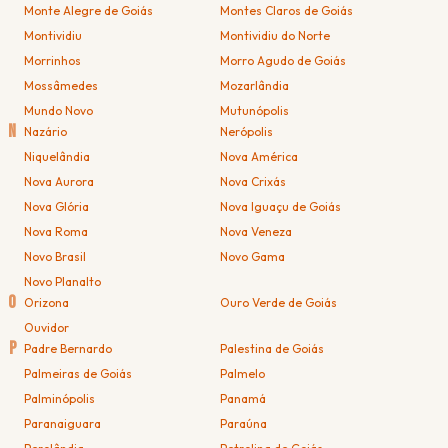
Monte Alegre de Goiás
Montes Claros de Goiás
Montividiu
Montividiu do Norte
Morrinhos
Morro Agudo de Goiás
Mossâmedes
Mozarlândia
Mundo Novo
Mutunópolis
N
Nazário
Nerópolis
Niquelândia
Nova América
Nova Aurora
Nova Crixás
Nova Glória
Nova Iguaçu de Goiás
Nova Roma
Nova Veneza
Novo Brasil
Novo Gama
Novo Planalto
O
Orizona
Ouro Verde de Goiás
Ouvidor
P
Padre Bernardo
Palestina de Goiás
Palmeiras de Goiás
Palmelo
Palminópolis
Panamá
Paranaiguara
Paraúna