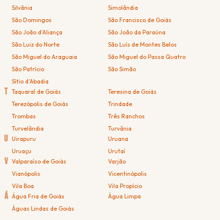
Silvânia
Simolândia
São Domingos
São Francisco de Goiás
São João d'Aliança
São João da Paraúna
São Luiz do Norte
São Luís de Montes Belos
São Miguel do Araguaia
São Miguel do Passa Quatro
São Patrício
São Simão
Sítio d'Abadia
T
Taquaral de Goiás
Teresina de Goiás
Terezópolis de Goiás
Trindade
Trombas
Três Ranchos
Turvelândia
Turvânia
U
Uirapuru
Uruana
Uruaçu
Urutaí
V
Valparaíso de Goiás
Varjão
Vianópolis
Vicentinópolis
Vila Boa
Vila Propício
Á
Água Fria de Goiás
Água Limpa
Águas Lindas de Goiás