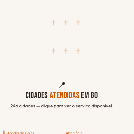
✝ ✝ ✝
✝ ✝ ✝
📍
CIDADES
ATENDIDAS
EM GO
246 cidades — clique para ver o servico disponivel.
A
Abadia de Goiás
Abadiânia