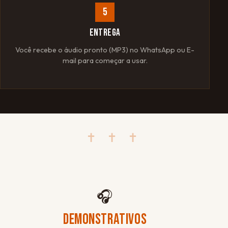
5
ENTREGA
Você recebe o áudio pronto (MP3) no WhatsApp ou E-
mail para começar a usar.
✝ ✝ ✝
🎧
DEMONSTRATIVOS