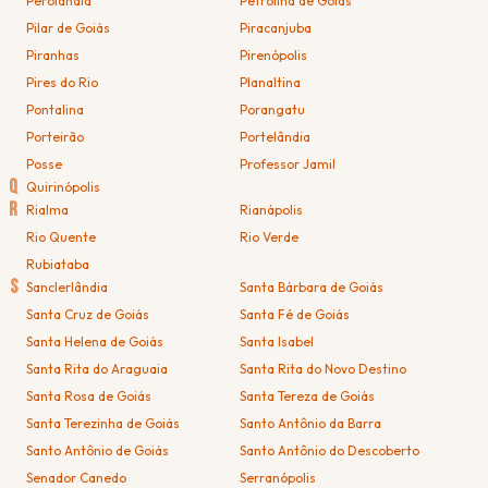
Perolândia
Petrolina de Goiás
Pilar de Goiás
Piracanjuba
Piranhas
Pirenópolis
Pires do Rio
Planaltina
Pontalina
Porangatu
Porteirão
Portelândia
Posse
Professor Jamil
Q
Quirinópolis
R
Rialma
Rianápolis
Rio Quente
Rio Verde
Rubiataba
S
Sanclerlândia
Santa Bárbara de Goiás
Santa Cruz de Goiás
Santa Fé de Goiás
Santa Helena de Goiás
Santa Isabel
Santa Rita do Araguaia
Santa Rita do Novo Destino
Santa Rosa de Goiás
Santa Tereza de Goiás
Santa Terezinha de Goiás
Santo Antônio da Barra
Santo Antônio de Goiás
Santo Antônio do Descoberto
Senador Canedo
Serranópolis