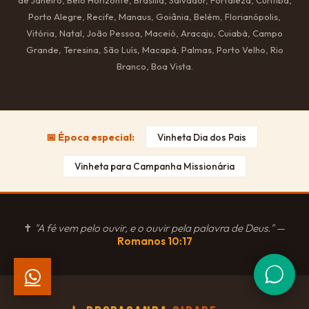
Porto Alegre, Recife, Manaus, Goiânia, Belém, Florianópolis,
Vitória, Natal, João Pessoa, Maceió, Aracaju, Cuiabá, Campo
Grande, Teresina, São Luís, Macapá, Palmas, Porto Velho, Rio
Branco, Boa Vista.
📅 Época especial:
Vinheta Dia dos Pais
Vinheta para Campanha Missionária
✝
"A fé vem pelo ouvir, e o ouvir pela palavra de Deus."
—
Romanos 10:17