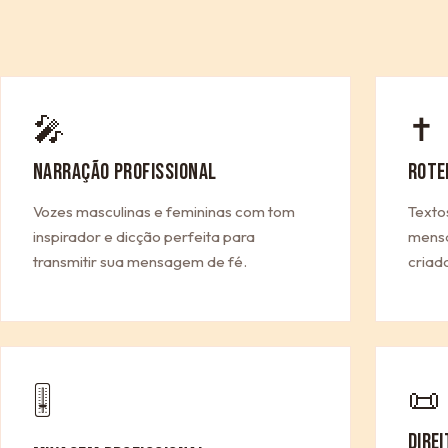
🎤
✝
NARRAÇÃO PROFISSIONAL
ROTE
Vozes masculinas e femininas com tom
Texto
inspirador e dicção perfeita para
mensa
transmitir sua mensagem de fé.
criad
📜
🎚
DIRE