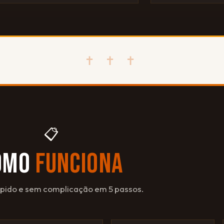
✝ ✝ ✝
📋
OMO
FUNCIONA
ápido e sem complicação em 5 passos.