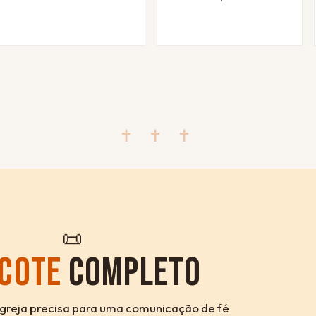
✝ ✝ ✝
📜
COTE
COMPLETO
igreja precisa para uma comunicação de fé