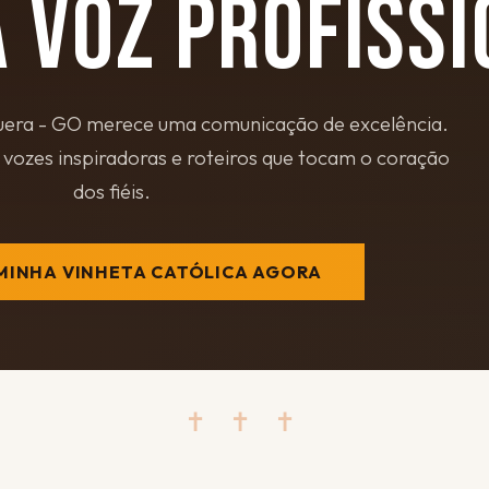
 VOZ PROFISSI
era - GO merece uma comunicação de excelência.
vozes inspiradoras e roteiros que tocam o coração
dos fiéis.
MINHA VINHETA CATÓLICA AGORA
✝ ✝ ✝