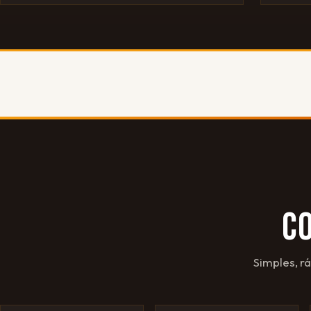
C
Simples, r