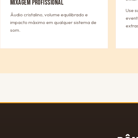
MIXAGEM PROFISSIONAL
Use s
Áudio cristalino, volume equilibrado e
event
impacto máximo em qualquer sistema de
extras
som.