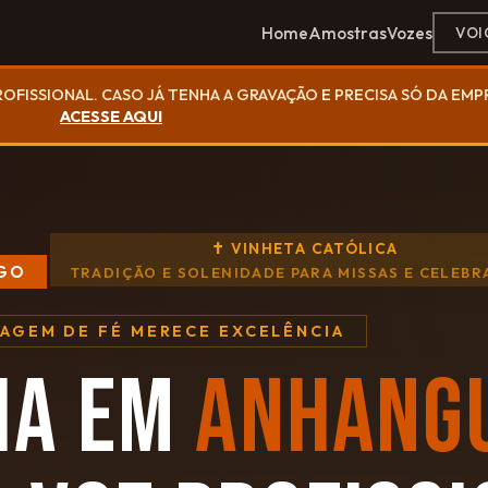
Home
Amostras
Vozes
VOI
ROFISSIONAL. CASO JÁ TENHA A GRAVAÇÃO E PRECISA SÓ DA EM
ACESSE AQUI
✝ VINHETA CATÓLICA
 GO
TRADIÇÃO E SOLENIDADE PARA MISSAS E CELEB
SAGEM DE FÉ MERECE EXCELÊNCIA
IA EM
ANHANG