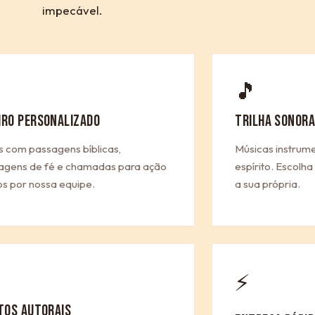
impecável.
🎵
IRO PERSONALIZADO
TRILHA SONORA
s com passagens bíblicas,
Músicas instrum
gens de fé e chamadas para ação
espírito. Escolh
os por nossa equipe.
a sua própria.
⚡
ITOS AUTORAIS