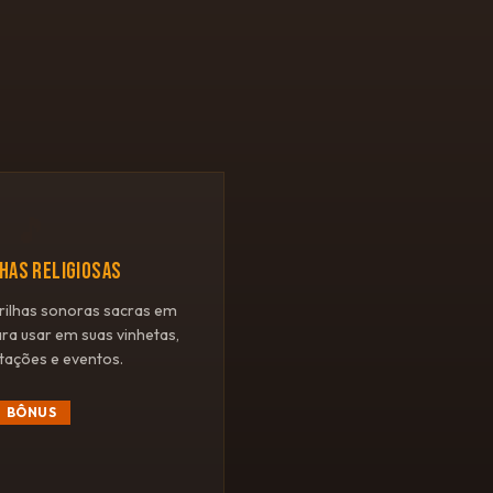
🎵
LHAS RELIGIOSAS
rilhas sonoras sacras em
ara usar em suas vinhetas,
tações e eventos.
BÔNUS