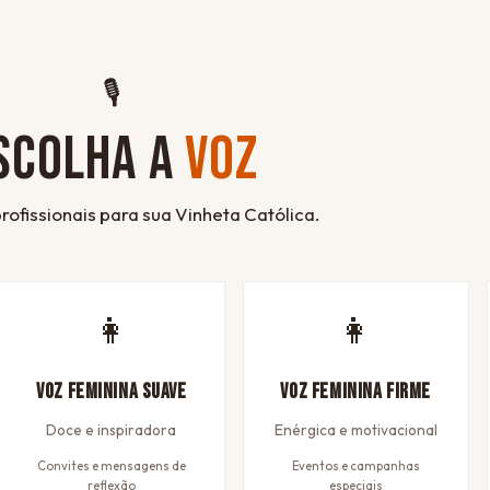
🎙
SCOLHA A
VOZ
rofissionais para sua Vinheta Católica.
👩
👩
Voz Feminina Suave
Voz Feminina Firme
Doce e inspiradora
Enérgica e motivacional
Convites e mensagens de
Eventos e campanhas
reflexão
especiais