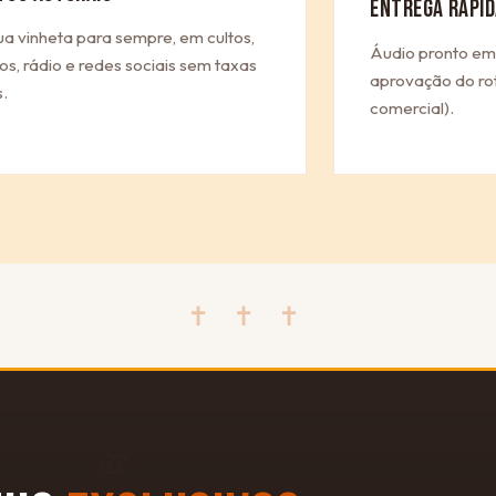
ENTREGA RÁPID
ua vinheta para sempre, em cultos,
Áudio pronto em
os, rádio e redes sociais sem taxas
aprovação do rot
.
comercial).
✝ ✝ ✝
🎁