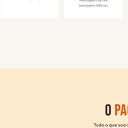
Mensagens de fé e
passagens bíblicas
O
PA
Tudo o que sua 