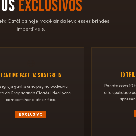
NUS
EXCLUSIVOS
eta Católica hoje, você ainda leva esses brindes
imperdíveis.
🌐
10 TRI
LANDING PAGE DA SUA IGREJA
Pacote com 10 t
a igreja ganha uma página exclusiva
alta qualidade p
ro do Propaganda Cidade! Ideal para
apresen
compartilhar e atrair fiéis.
EXCLUSIVO