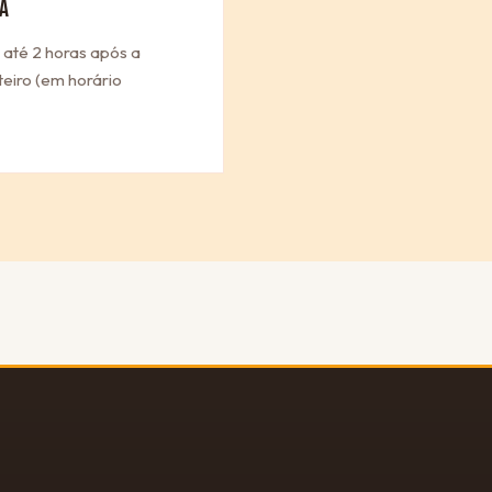
A
 até 2 horas após a
eiro (em horário