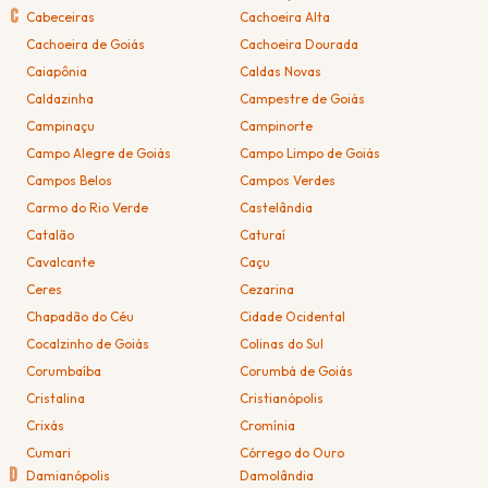
C
Cabeceiras
Cachoeira Alta
Cachoeira de Goiás
Cachoeira Dourada
Caiapônia
Caldas Novas
Caldazinha
Campestre de Goiás
Campinaçu
Campinorte
Campo Alegre de Goiás
Campo Limpo de Goiás
Campos Belos
Campos Verdes
Carmo do Rio Verde
Castelândia
Catalão
Caturaí
Cavalcante
Caçu
Ceres
Cezarina
Chapadão do Céu
Cidade Ocidental
Cocalzinho de Goiás
Colinas do Sul
Corumbaíba
Corumbá de Goiás
Cristalina
Cristianópolis
Crixás
Cromínia
Cumari
Córrego do Ouro
D
Damianópolis
Damolândia