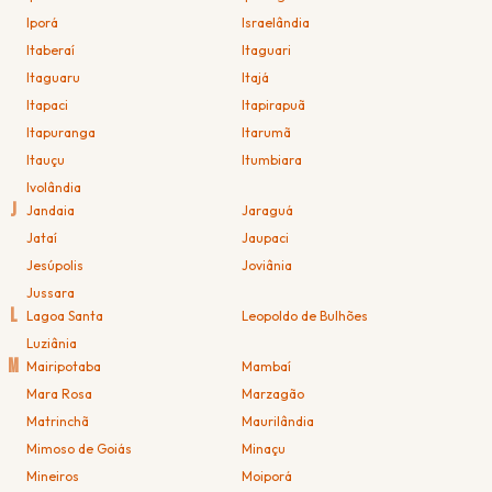
Iporá
Israelândia
Itaberaí
Itaguari
Itaguaru
Itajá
Itapaci
Itapirapuã
Itapuranga
Itarumã
Itauçu
Itumbiara
Ivolândia
J
Jandaia
Jaraguá
Jataí
Jaupaci
Jesúpolis
Joviânia
Jussara
L
Lagoa Santa
Leopoldo de Bulhões
Luziânia
M
Mairipotaba
Mambaí
Mara Rosa
Marzagão
Matrinchã
Maurilândia
Mimoso de Goiás
Minaçu
Mineiros
Moiporá