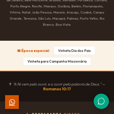
Porto Alegre, Recife, Manaus, Goiânia, Belém, Florianópolis,
Vitória, Natal, João Pessoa, Maceió, Aracaju, Cuiabá, Campo
Grande, Teresina, São Luís, Macapá, Palmas, Porto Velho, Rio
Branco, Boa Vista.
📅 Época especial:
Vinheta Dia dos Pais
Vinheta para Campanha Missionária
✝
"A fé vem pelo ouvir, e o ouvir pela palavra de Deus."
—
Romanos 10:17