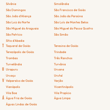
Silvânia
Simolândia
São Domingos
São Francisco de Goiás
São João d'Aliança
São João da Paraúna
São Luiz do Norte
São Luís de Montes Belos
São Miguel do Araguaia
São Miguel do Passa Quatro
São Patrício
São Simão
Sítio d'Abadia
T
Taquaral de Goiás
Teresina de Goiás
Terezópolis de Goiás
Trindade
Trombas
Três Ranchos
Turvelândia
Turvânia
U
Uirapuru
Uruana
Uruaçu
Urutaí
V
Valparaíso de Goiás
Varjão
Vianópolis
Vicentinópolis
Vila Boa
Vila Propício
Á
Água Fria de Goiás
Água Limpa
Águas Lindas de Goiás