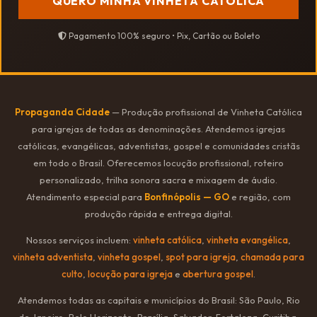
QUERO MINHA VINHETA CATÓLICA
Pagamento 100% seguro • Pix, Cartão ou Boleto
Propaganda Cidade
— Produção profissional de Vinheta Católica
para igrejas de todas as denominações. Atendemos igrejas
católicas, evangélicas, adventistas, gospel e comunidades cristãs
em todo o Brasil. Oferecemos locução profissional, roteiro
personalizado, trilha sonora sacra e mixagem de áudio.
Atendimento especial para
Bonfinópolis — GO
e região, com
produção rápida e entrega digital.
Nossos serviços incluem:
vinheta católica
,
vinheta evangélica
,
vinheta adventista
,
vinheta gospel
,
spot para igreja
,
chamada para
culto
,
locução para igreja
e
abertura gospel
.
Atendemos todas as capitais e municípios do Brasil: São Paulo, Rio
de Janeiro, Belo Horizonte, Brasília, Salvador, Fortaleza, Curitiba,