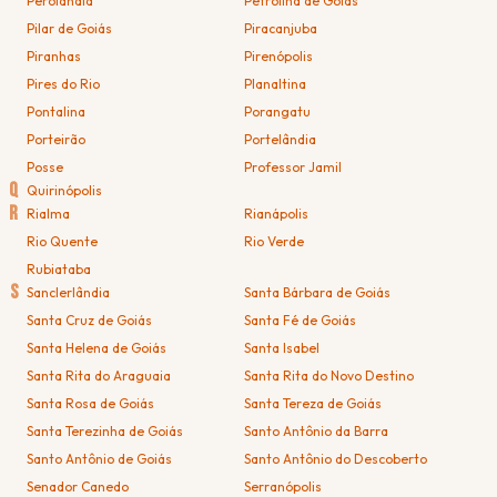
Perolândia
Petrolina de Goiás
Pilar de Goiás
Piracanjuba
Piranhas
Pirenópolis
Pires do Rio
Planaltina
Pontalina
Porangatu
Porteirão
Portelândia
Posse
Professor Jamil
Q
Quirinópolis
R
Rialma
Rianápolis
Rio Quente
Rio Verde
Rubiataba
S
Sanclerlândia
Santa Bárbara de Goiás
Santa Cruz de Goiás
Santa Fé de Goiás
Santa Helena de Goiás
Santa Isabel
Santa Rita do Araguaia
Santa Rita do Novo Destino
Santa Rosa de Goiás
Santa Tereza de Goiás
Santa Terezinha de Goiás
Santo Antônio da Barra
Santo Antônio de Goiás
Santo Antônio do Descoberto
Senador Canedo
Serranópolis