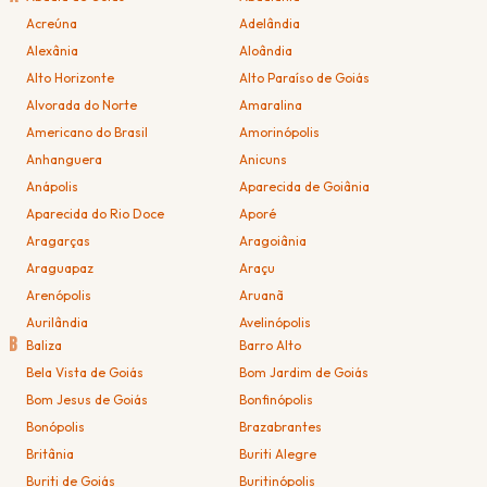
Acreúna
Adelândia
Alexânia
Aloândia
Alto Horizonte
Alto Paraíso de Goiás
Alvorada do Norte
Amaralina
Americano do Brasil
Amorinópolis
Anhanguera
Anicuns
Anápolis
Aparecida de Goiânia
Aparecida do Rio Doce
Aporé
Aragarças
Aragoiânia
Araguapaz
Araçu
Arenópolis
Aruanã
Aurilândia
Avelinópolis
B
Baliza
Barro Alto
Bela Vista de Goiás
Bom Jardim de Goiás
Bom Jesus de Goiás
Bonfinópolis
Bonópolis
Brazabrantes
Britânia
Buriti Alegre
Buriti de Goiás
Buritinópolis