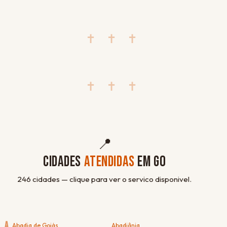
✝ ✝ ✝
✝ ✝ ✝
📍
CIDADES
ATENDIDAS
EM GO
246 cidades — clique para ver o servico disponivel.
A
Abadia de Goiás
Abadiânia