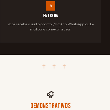
5
ENTREGA
Você recebe o áudio pronto (MP3) no WhatsApp ou E-
mail para começar a usar.
✝ ✝ ✝
🎧
DEMONSTRATIVOS