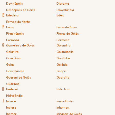
Davinópolis
Diorama
Divinópolis de Goiás
Doverlândia
E
Edealina
Edéia
Estrela do Norte
F
Faina
Fazenda Nova
Firminópolis
Flores de Goiás
Formosa
Formoso
G
Gameleira de Goiás
Goiandira
Goianira
Goianápolis
Goianésia
Goiatuba
Goiás
Goiânia
Gouvelândia
Guapó
Guarani de Goiás
Guaraíta
Guarinos
H
Heitoraí
Hidrolina
Hidrolândia
I
Iaciara
Inaciolândia
Indiara
Inhumas
Ipameri
Ipiranga de Goiás