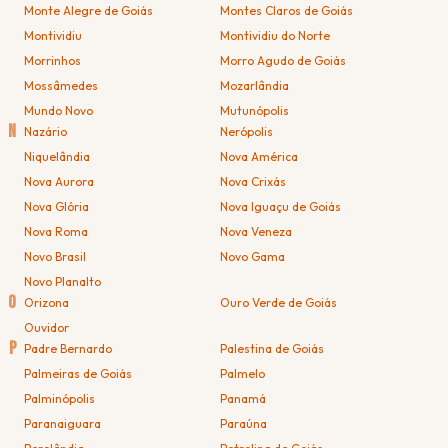
Monte Alegre de Goiás
Montes Claros de Goiás
Montividiu
Montividiu do Norte
Morrinhos
Morro Agudo de Goiás
Mossâmedes
Mozarlândia
Mundo Novo
Mutunópolis
N
Nazário
Nerópolis
Niquelândia
Nova América
Nova Aurora
Nova Crixás
Nova Glória
Nova Iguaçu de Goiás
Nova Roma
Nova Veneza
Novo Brasil
Novo Gama
Novo Planalto
O
Orizona
Ouro Verde de Goiás
Ouvidor
P
Padre Bernardo
Palestina de Goiás
Palmeiras de Goiás
Palmelo
Palminópolis
Panamá
Paranaiguara
Paraúna