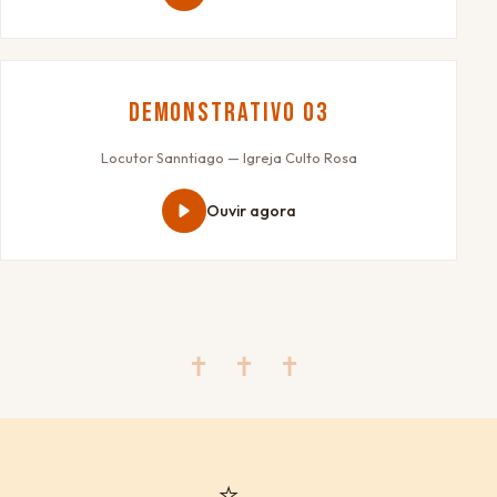
Demonstrativo 03
Locutor Sanntiago — Igreja Culto Rosa
Ouvir agora
✝ ✝ ✝
⭐