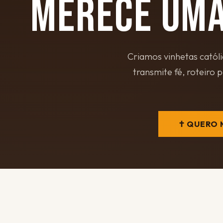
MERECE UMA
Criamos vinhetas catól
transmite fé, roteiro 
✝ QUERO 