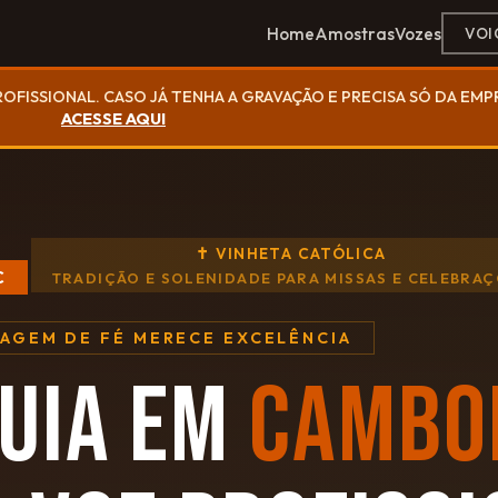
Home
Amostras
Vozes
VOI
ROFISSIONAL. CASO JÁ TENHA A GRAVAÇÃO E PRECISA SÓ DA EM
ACESSE AQUI
✝ VINHETA CATÓLICA
C
TRADIÇÃO E SOLENIDADE PARA MISSAS E CELEBRA
SAGEM DE FÉ MERECE EXCELÊNCIA
UIA EM
CAMBO