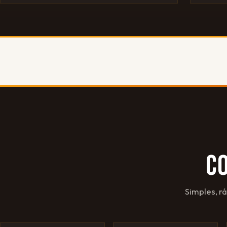
C
Simples, r