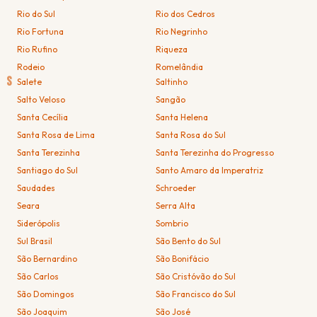
Rio do Sul
Rio dos Cedros
Rio Fortuna
Rio Negrinho
Rio Rufino
Riqueza
Rodeio
Romelândia
S
Salete
Saltinho
Salto Veloso
Sangão
Santa Cecília
Santa Helena
Santa Rosa de Lima
Santa Rosa do Sul
Santa Terezinha
Santa Terezinha do Progresso
Santiago do Sul
Santo Amaro da Imperatriz
Saudades
Schroeder
Seara
Serra Alta
Siderópolis
Sombrio
Sul Brasil
São Bento do Sul
São Bernardino
São Bonifácio
São Carlos
São Cristóvão do Sul
São Domingos
São Francisco do Sul
São Joaquim
São José