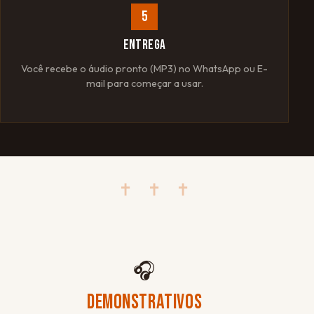
5
ENTREGA
Você recebe o áudio pronto (MP3) no WhatsApp ou E-
mail para começar a usar.
✝ ✝ ✝
🎧
DEMONSTRATIVOS