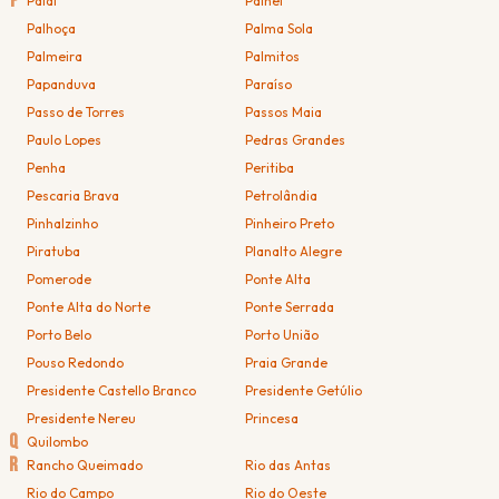
P
Paial
Painel
Palhoça
Palma Sola
Palmeira
Palmitos
Papanduva
Paraíso
Passo de Torres
Passos Maia
Paulo Lopes
Pedras Grandes
Penha
Peritiba
Pescaria Brava
Petrolândia
Pinhalzinho
Pinheiro Preto
Piratuba
Planalto Alegre
Pomerode
Ponte Alta
Ponte Alta do Norte
Ponte Serrada
Porto Belo
Porto União
Pouso Redondo
Praia Grande
Presidente Castello Branco
Presidente Getúlio
Presidente Nereu
Princesa
Q
Quilombo
R
Rancho Queimado
Rio das Antas
Rio do Campo
Rio do Oeste