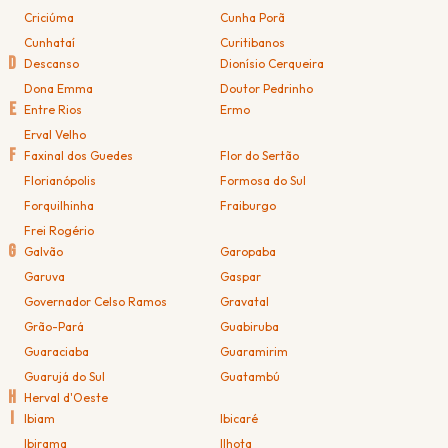
Criciúma
Cunha Porã
Cunhataí
Curitibanos
D
Descanso
Dionísio Cerqueira
Dona Emma
Doutor Pedrinho
E
Entre Rios
Ermo
Erval Velho
F
Faxinal dos Guedes
Flor do Sertão
Florianópolis
Formosa do Sul
Forquilhinha
Fraiburgo
Frei Rogério
G
Galvão
Garopaba
Garuva
Gaspar
Governador Celso Ramos
Gravatal
Grão-Pará
Guabiruba
Guaraciaba
Guaramirim
Guarujá do Sul
Guatambú
H
Herval d'Oeste
I
Ibiam
Ibicaré
Ibirama
Ilhota