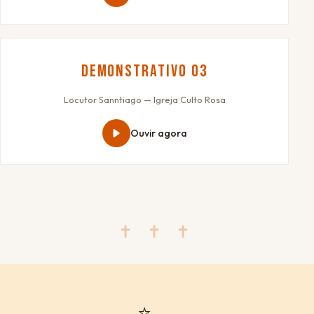
Demonstrativo 03
Locutor Sanntiago — Igreja Culto Rosa
Ouvir agora
✝ ✝ ✝
⭐