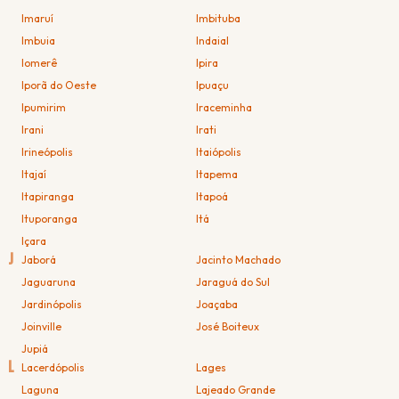
Imaruí
Imbituba
Imbuia
Indaial
Iomerê
Ipira
Iporã do Oeste
Ipuaçu
Ipumirim
Iraceminha
Irani
Irati
Irineópolis
Itaiópolis
Itajaí
Itapema
Itapiranga
Itapoá
Ituporanga
Itá
Içara
J
Jaborá
Jacinto Machado
Jaguaruna
Jaraguá do Sul
Jardinópolis
Joaçaba
Joinville
José Boiteux
Jupiá
L
Lacerdópolis
Lages
Laguna
Lajeado Grande