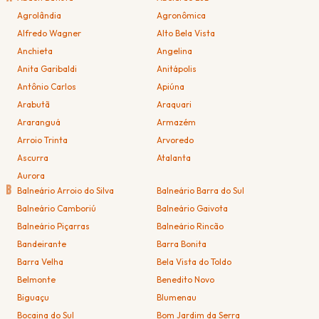
Agrolândia
Agronômica
Alfredo Wagner
Alto Bela Vista
Anchieta
Angelina
Anita Garibaldi
Anitápolis
Antônio Carlos
Apiúna
Arabutã
Araquari
Araranguá
Armazém
Arroio Trinta
Arvoredo
Ascurra
Atalanta
Aurora
B
Balneário Arroio do Silva
Balneário Barra do Sul
Balneário Camboriú
Balneário Gaivota
Balneário Piçarras
Balneário Rincão
Bandeirante
Barra Bonita
Barra Velha
Bela Vista do Toldo
Belmonte
Benedito Novo
Biguaçu
Blumenau
Bocaina do Sul
Bom Jardim da Serra