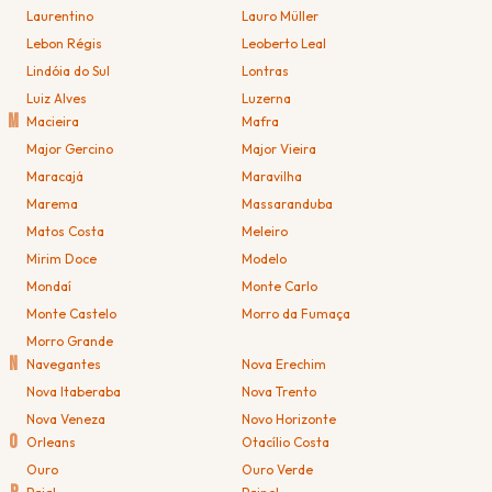
Laurentino
Lauro Müller
Lebon Régis
Leoberto Leal
Lindóia do Sul
Lontras
Luiz Alves
Luzerna
M
Macieira
Mafra
Major Gercino
Major Vieira
Maracajá
Maravilha
Marema
Massaranduba
Matos Costa
Meleiro
Mirim Doce
Modelo
Mondaí
Monte Carlo
Monte Castelo
Morro da Fumaça
Morro Grande
N
Navegantes
Nova Erechim
Nova Itaberaba
Nova Trento
Nova Veneza
Novo Horizonte
O
Orleans
Otacílio Costa
Ouro
Ouro Verde