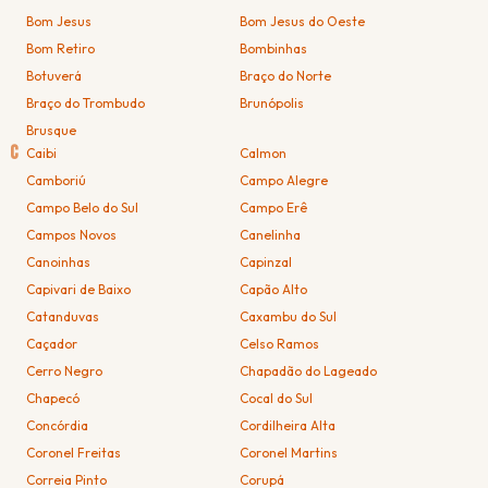
Bom Jesus
Bom Jesus do Oeste
Bom Retiro
Bombinhas
Botuverá
Braço do Norte
Braço do Trombudo
Brunópolis
Brusque
C
Caibi
Calmon
Camboriú
Campo Alegre
Campo Belo do Sul
Campo Erê
Campos Novos
Canelinha
Canoinhas
Capinzal
Capivari de Baixo
Capão Alto
Catanduvas
Caxambu do Sul
Caçador
Celso Ramos
Cerro Negro
Chapadão do Lageado
Chapecó
Cocal do Sul
Concórdia
Cordilheira Alta
Coronel Freitas
Coronel Martins
Correia Pinto
Corupá