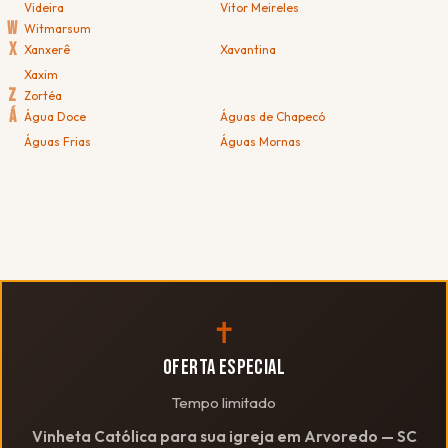
Videira
Vitor Meireles
W
Witmarsum
X
Xanxerê
Xavantina
Xaxim
Z
Zortéa
Á
Água Doce
Águas de Chapecó
Águas Frias
Águas Mornas
✝
OFERTA ESPECIAL
Tempo limitado
Vinheta Católica para sua igreja em Arvoredo — SC