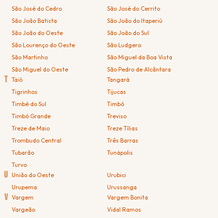
São José do Cedro
São José do Cerrito
São João Batista
São João do Itaperiú
São João do Oeste
São João do Sul
São Lourenço do Oeste
São Ludgero
São Martinho
São Miguel da Boa Vista
São Miguel do Oeste
São Pedro de Alcântara
T
Taió
Tangará
Tigrinhos
Tijucas
Timbé do Sul
Timbó
Timbó Grande
Treviso
Treze de Maio
Treze Tílias
Trombudo Central
Três Barras
Tubarão
Tunápolis
Turvo
U
União do Oeste
Urubici
Urupema
Urussanga
V
Vargem
Vargem Bonita
Vargeão
Vidal Ramos