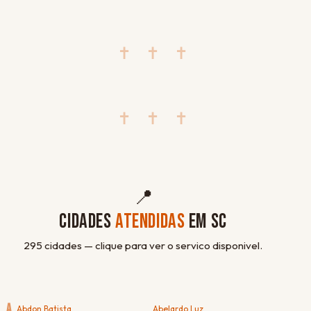
✝ ✝ ✝
✝ ✝ ✝
📍
CIDADES
ATENDIDAS
EM SC
295 cidades — clique para ver o servico disponivel.
A
Abdon Batista
Abelardo Luz