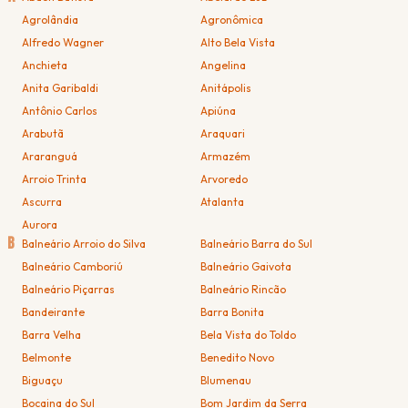
Agrolândia
Agronômica
Alfredo Wagner
Alto Bela Vista
Anchieta
Angelina
Anita Garibaldi
Anitápolis
Antônio Carlos
Apiúna
Arabutã
Araquari
Araranguá
Armazém
Arroio Trinta
Arvoredo
Ascurra
Atalanta
Aurora
B
Balneário Arroio do Silva
Balneário Barra do Sul
Balneário Camboriú
Balneário Gaivota
Balneário Piçarras
Balneário Rincão
Bandeirante
Barra Bonita
Barra Velha
Bela Vista do Toldo
Belmonte
Benedito Novo
Biguaçu
Blumenau
Bocaina do Sul
Bom Jardim da Serra