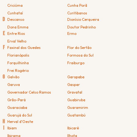
Criciúma
Cunha Porã
Cunhataí
Curitibanos
D
Descanso
Dionísio Cerqueira
Dona Emma
Doutor Pedrinho
E
Entre Rios
Ermo
Erval Velho
F
Faxinal dos Guedes
Flor do Sertão
Florianópolis
Formosa do Sul
Forquilhinha
Fraiburgo
Frei Rogério
G
Galvão
Garopaba
Garuva
Gaspar
Governador Celso Ramos
Gravatal
Grão-Pará
Guabiruba
Guaraciaba
Guaramirim
Guarujá do Sul
Guatambú
H
Herval d'Oeste
I
Ibiam
Ibicaré
Ibirama
Ilhota