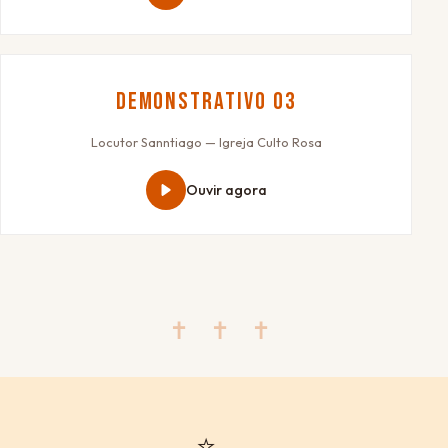
Demonstrativo 03
Locutor Sanntiago — Igreja Culto Rosa
Ouvir agora
✝ ✝ ✝
⭐