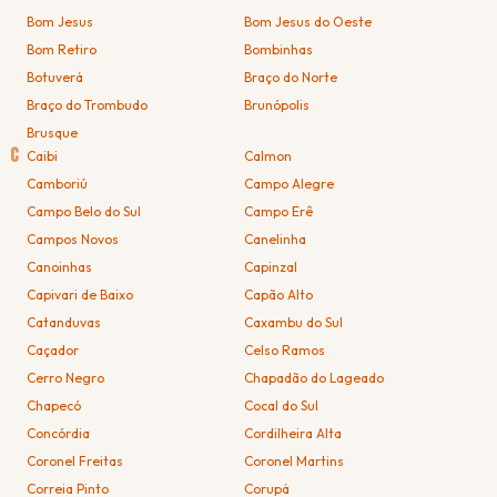
Bom Jesus
Bom Jesus do Oeste
Bom Retiro
Bombinhas
Botuverá
Braço do Norte
Braço do Trombudo
Brunópolis
Brusque
C
Caibi
Calmon
Camboriú
Campo Alegre
Campo Belo do Sul
Campo Erê
Campos Novos
Canelinha
Canoinhas
Capinzal
Capivari de Baixo
Capão Alto
Catanduvas
Caxambu do Sul
Caçador
Celso Ramos
Cerro Negro
Chapadão do Lageado
Chapecó
Cocal do Sul
Concórdia
Cordilheira Alta
Coronel Freitas
Coronel Martins
Correia Pinto
Corupá