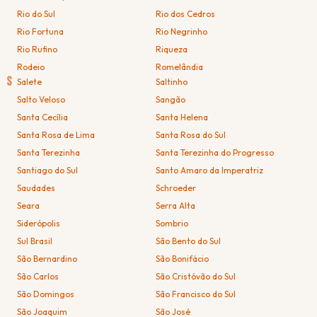
Rio do Sul
Rio dos Cedros
Rio Fortuna
Rio Negrinho
Rio Rufino
Riqueza
Rodeio
Romelândia
S
Salete
Saltinho
Salto Veloso
Sangão
Santa Cecília
Santa Helena
Santa Rosa de Lima
Santa Rosa do Sul
Santa Terezinha
Santa Terezinha do Progresso
Santiago do Sul
Santo Amaro da Imperatriz
Saudades
Schroeder
Seara
Serra Alta
Siderópolis
Sombrio
Sul Brasil
São Bento do Sul
São Bernardino
São Bonifácio
São Carlos
São Cristóvão do Sul
São Domingos
São Francisco do Sul
São Joaquim
São José