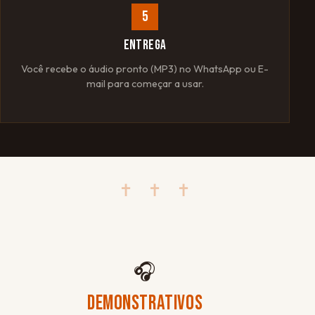
5
ENTREGA
Você recebe o áudio pronto (MP3) no WhatsApp ou E-
mail para começar a usar.
✝ ✝ ✝
🎧
DEMONSTRATIVOS