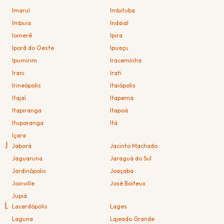
Imaruí
Imbituba
Imbuia
Indaial
Iomerê
Ipira
Iporã do Oeste
Ipuaçu
Ipumirim
Iraceminha
Irani
Irati
Irineópolis
Itaiópolis
Itajaí
Itapema
Itapiranga
Itapoá
Ituporanga
Itá
Içara
J
Jaborá
Jacinto Machado
Jaguaruna
Jaraguá do Sul
Jardinópolis
Joaçaba
Joinville
José Boiteux
Jupiá
L
Lacerdópolis
Lages
Laguna
Lajeado Grande