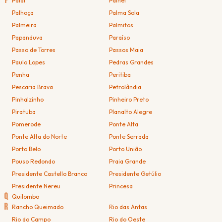
P
Paial
Painel
Palhoça
Palma Sola
Palmeira
Palmitos
Papanduva
Paraíso
Passo de Torres
Passos Maia
Paulo Lopes
Pedras Grandes
Penha
Peritiba
Pescaria Brava
Petrolândia
Pinhalzinho
Pinheiro Preto
Piratuba
Planalto Alegre
Pomerode
Ponte Alta
Ponte Alta do Norte
Ponte Serrada
Porto Belo
Porto União
Pouso Redondo
Praia Grande
Presidente Castello Branco
Presidente Getúlio
Presidente Nereu
Princesa
Q
Quilombo
R
Rancho Queimado
Rio das Antas
Rio do Campo
Rio do Oeste