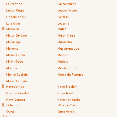
Laurentino
Lauro Müller
Lebon Régis
Leoberto Leal
Lindóia do Sul
Lontras
Luiz Alves
Luzerna
M
Macieira
Mafra
Major Gercino
Major Vieira
Maracajá
Maravilha
Marema
Massaranduba
Matos Costa
Meleiro
Mirim Doce
Modelo
Mondaí
Monte Carlo
Monte Castelo
Morro da Fumaça
Morro Grande
N
Navegantes
Nova Erechim
Nova Itaberaba
Nova Trento
Nova Veneza
Novo Horizonte
O
Orleans
Otacílio Costa
Ouro
Ouro Verde