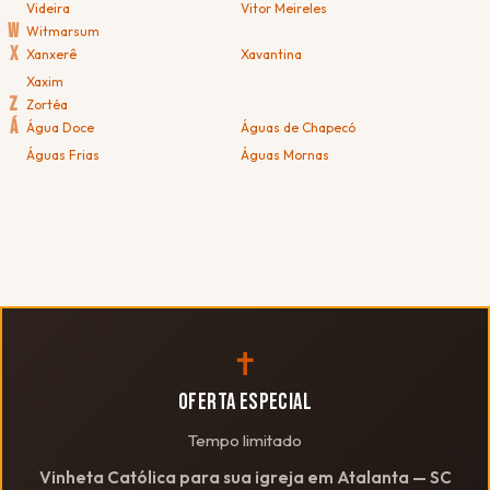
Videira
Vitor Meireles
W
Witmarsum
X
Xanxerê
Xavantina
Xaxim
Z
Zortéa
Á
Água Doce
Águas de Chapecó
Águas Frias
Águas Mornas
✝
OFERTA ESPECIAL
Tempo limitado
Vinheta Católica para sua igreja em Atalanta — SC