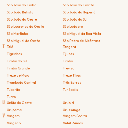
São José do Cedro
São José do Cerrito
São João Batista
São João do Itaperiú
São João do Oeste
São João do Sul
São Lourenço do Oeste
São Ludgero
São Martinho
São Miguel da Boa Vista
São Miguel do Oeste
São Pedro de Alcântara
T
Taió
Tangará
Tigrinhos
Tijucas
Timbé do Sul
Timbó
Timbó Grande
Treviso
Treze de Maio
Treze Tílias
Trombudo Central
Três Barras
Tubarão
Tunápolis
Turvo
U
União do Oeste
Urubici
Urupema
Urussanga
V
Vargem
Vargem Bonita
Vargeão
Vidal Ramos