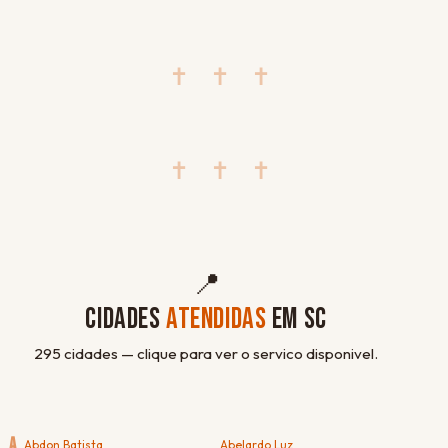
✝ ✝ ✝
✝ ✝ ✝
📍
CIDADES
ATENDIDAS
EM SC
295 cidades — clique para ver o servico disponivel.
A
Abdon Batista
Abelardo Luz