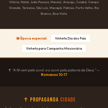
Vitória, Natal, João Pessoa, Maceió, Aracaju, Cuiabá, Campo
Grande, Teresina, São Luís, Macapá, Palmas, Porto Velho, Rio
Branco, Boa Vista.
📅 Época especial:
Vinheta Dia dos Pais
Vinheta para Campanha Missionária
✝
"A fé vem pelo ouvir, e o ouvir pela palavra de Deus."
—
Romanos 10:17
✝ Propaganda
Cidade