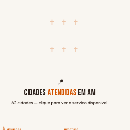
✝ ✝ ✝
✝ ✝ ✝
📍
CIDADES
ATENDIDAS
EM AM
62 cidades — clique para ver o servico disponivel.
A
Alvarães
Amaturá