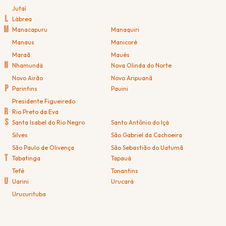
Jutaí
L
Lábrea
M
Manacapuru
Manaquiri
Manaus
Manicoré
Maraã
Maués
N
Nhamundá
Nova Olinda do Norte
Novo Airão
Novo Aripuanã
P
Parintins
Pauini
Presidente Figueiredo
R
Rio Preto da Eva
S
Santa Isabel do Rio Negro
Santo Antônio do Içá
Silves
São Gabriel da Cachoeira
São Paulo de Olivença
São Sebastião do Uatumã
T
Tabatinga
Tapauá
Tefé
Tonantins
U
Uarini
Urucará
Urucurituba