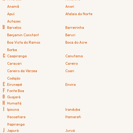
Anamã
Anori
Apuí
Atalaia do Norte
Autazes
B
Barcelos
Barreirinha
Benjamin Constant
Beruri
Boa Vista do Ramos
Boca do Acre
Borba
C
Caapiranga
Canutama
Carauari
Careiro
Careiro da Várzea
Coari
Codajás
E
Eirunepé
Envira
F
Fonte Boa
G
Guajará
H
Humaitá
I
Ipixuna
Iranduba
Itacoatiara
Itamarati
Itapiranga
J
Japurá
Juruá