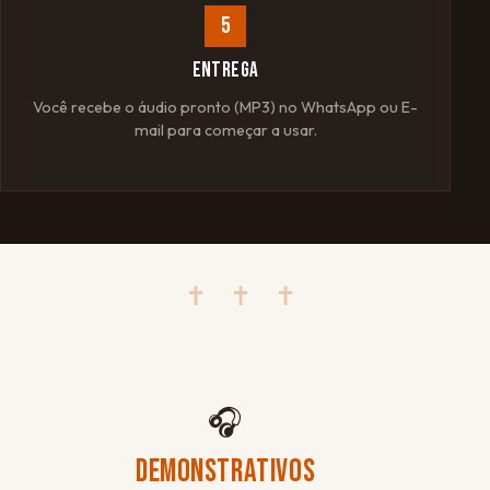
5
ENTREGA
Você recebe o áudio pronto (MP3) no WhatsApp ou E-
mail para começar a usar.
✝ ✝ ✝
🎧
DEMONSTRATIVOS