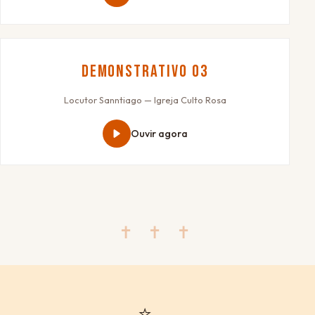
Demonstrativo 03
Locutor Sanntiago — Igreja Culto Rosa
Ouvir agora
✝ ✝ ✝
⭐