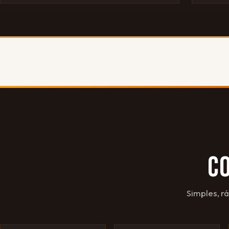
C
Simples, r