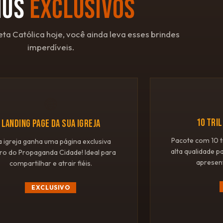
NUS
EXCLUSIVOS
eta Católica hoje, você ainda leva esses brindes
imperdíveis.
🌐
10 TRI
LANDING PAGE DA SUA IGREJA
Pacote com 10 t
a igreja ganha uma página exclusiva
alta qualidade p
ro do Propaganda Cidade! Ideal para
apresen
compartilhar e atrair fiéis.
EXCLUSIVO