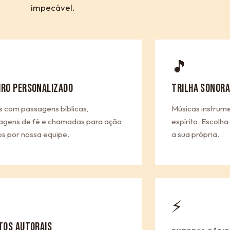
impecável.
🎵
IRO PERSONALIZADO
TRILHA SONORA
s com passagens bíblicas,
Músicas instrum
gens de fé e chamadas para ação
espírito. Escolh
os por nossa equipe.
a sua própria.
⚡
ITOS AUTORAIS