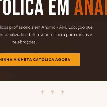
TÓLICA EM
ANA
licas profissionais em Anamã - AM. Locução que
personalizado e trilha sonora sacra para missas e
celebrações.
MINHA VINHETA CATÓLICA AGORA
✝ ✝ ✝