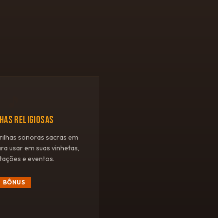
🎵
LHAS RELIGIOSAS
rilhas sonoras sacras em
ara usar em suas vinhetas,
tações e eventos.
BÔNUS