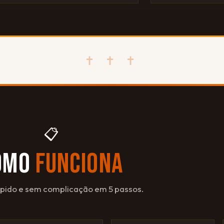
✝ ✝ ✝
📋
OMO
FUNCIONA
ápido e sem complicação em 5 passos.