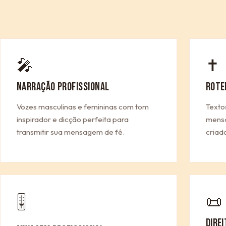
🎤
✝
NARRAÇÃO PROFISSIONAL
ROTE
Vozes masculinas e femininas com tom
Texto
inspirador e dicção perfeita para
mensa
transmitir sua mensagem de fé.
criad
📜
🎚
DIRE