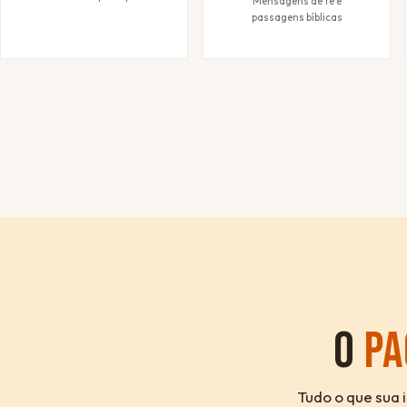
Mensagens de fé e
passagens bíblicas
O
PA
Tudo o que sua 