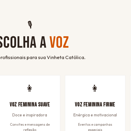
🎙
SCOLHA A
VOZ
rofissionais para sua Vinheta Católica.
👩
👩
Voz Feminina Suave
Voz Feminina Firme
Doce e inspiradora
Enérgica e motivacional
Convites e mensagens de
Eventos e campanhas
reflexão
especiais