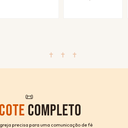
✝ ✝ ✝
📜
COTE
COMPLETO
igreja precisa para uma comunicação de fé