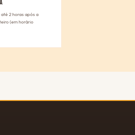
A
 até 2 horas após a
eiro (em horário