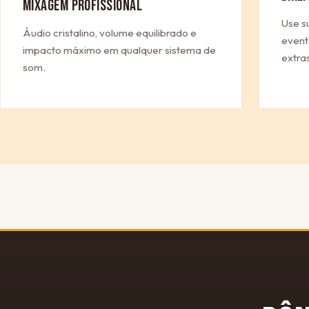
MIXAGEM PROFISSIONAL
Use s
Áudio cristalino, volume equilibrado e
event
impacto máximo em qualquer sistema de
extras
som.