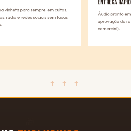
ENTREGA RÁPID
ua vinheta para sempre, em cultos,
Áudio pronto em
os, rádio e redes sociais sem taxas
aprovação do rot
.
comercial).
✝ ✝ ✝
🎁