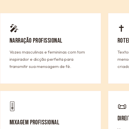
🎤
✝
NARRAÇÃO PROFISSIONAL
ROTE
Vozes masculinas e femininas com tom
Texto
inspirador e dicção perfeita para
mensa
transmitir sua mensagem de fé.
criad
📜
🎚
DIRE
MIXAGEM PROFISSIONAL