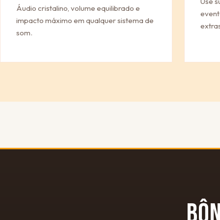
Use s
Áudio cristalino, volume equilibrado e
event
impacto máximo em qualquer sistema de
extras
som.
BÔ