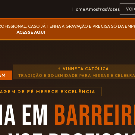
Home
Amostras
Vozes
VOI
ROFISSIONAL. CASO JÁ TENHA A GRAVAÇÃO E PRECISA SÓ DA EM
ACESSE AQUI
✝ VINHETA CATÓLICA
AM
TRADIÇÃO E SOLENIDADE PARA MISSAS E CELEBR
SAGEM DE FÉ MERECE EXCELÊNCIA
IA EM
BARREIR