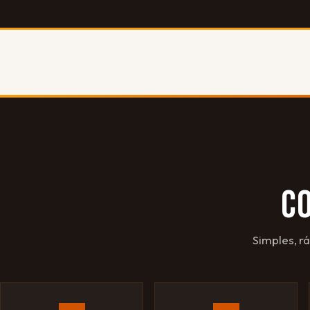
C
Simples, r