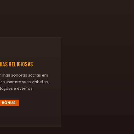
🎵
LHAS RELIGIOSAS
rilhas sonoras sacras em
ara usar em suas vinhetas,
tações e eventos.
BÔNUS