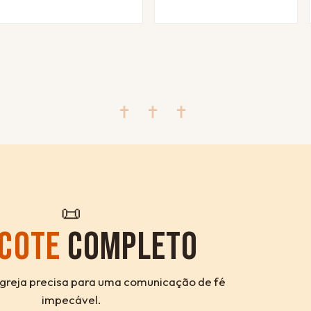
✝ ✝ ✝
📜
COTE
COMPLETO
igreja precisa para uma comunicação de fé
impecável.