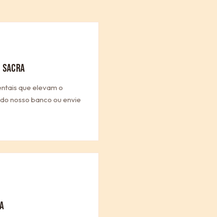
 SACRA
entais que elevam o
a do nosso banco ou envie
A