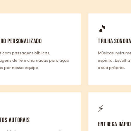
🎵
IRO PERSONALIZADO
TRILHA SONORA
s com passagens bíblicas,
Músicas instrum
gens de fé e chamadas para ação
espírito. Escolh
os por nossa equipe.
a sua própria.
⚡
ITOS AUTORAIS
ENTREGA RÁPID