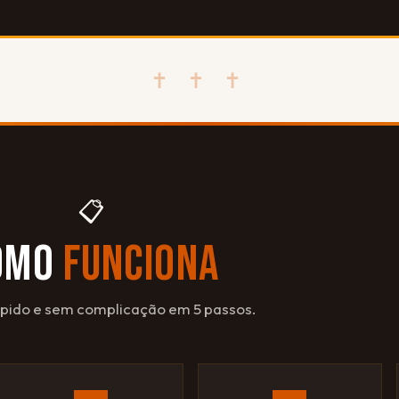
✝ ✝ ✝
📋
OMO
FUNCIONA
ápido e sem complicação em 5 passos.