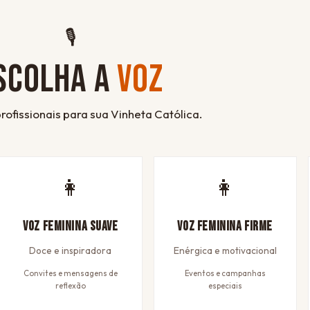
🎙
SCOLHA A
VOZ
rofissionais para sua Vinheta Católica.
👩
👩
Voz Feminina Suave
Voz Feminina Firme
Doce e inspiradora
Enérgica e motivacional
Convites e mensagens de
Eventos e campanhas
reflexão
especiais