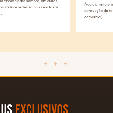
ua vinheta para sempre, em cultos,
Áudio pronto em
os, rádio e redes sociais sem taxas
aprovação do rot
.
comercial).
✝ ✝ ✝
🎁
NUS
EXCLUSIVOS