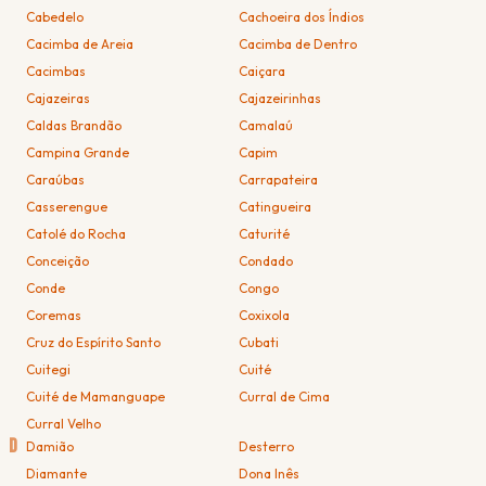
Cabedelo
Cachoeira dos Índios
Cacimba de Areia
Cacimba de Dentro
Cacimbas
Caiçara
Cajazeiras
Cajazeirinhas
Caldas Brandão
Camalaú
Campina Grande
Capim
Caraúbas
Carrapateira
Casserengue
Catingueira
Catolé do Rocha
Caturité
Conceição
Condado
Conde
Congo
Coremas
Coxixola
Cruz do Espírito Santo
Cubati
Cuitegi
Cuité
Cuité de Mamanguape
Curral de Cima
Curral Velho
D
Damião
Desterro
Diamante
Dona Inês