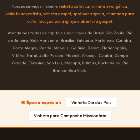
Nossos serviços incluem:
vinheta católica
,
vinheta evangélica
,
vinheta adventista
,
vinheta gospel
,
spot para igreja
,
chamada para
culto
,
locução para igreja
e
abertura gospel
.
Atendemos todas as capitais e municípios do Brasil: São Paulo, Rio
de Janeiro, Belo Horizonte, Brasília, Salvador, Fortaleza, Curitiba,
Porto Alegre, Recife, Manaus, Goiânia, Belém, Florianópolis,
Vitória, Natal, João Pessoa, Maceió, Aracaju, Cuiabá, Campo
Grande, Teresina, São Luís, Macapá, Palmas, Porto Velho, Rio
Branco, Boa Vista.
📅 Época especial:
Vinheta Dia dos Pais
Vinheta para Campanha Missionária