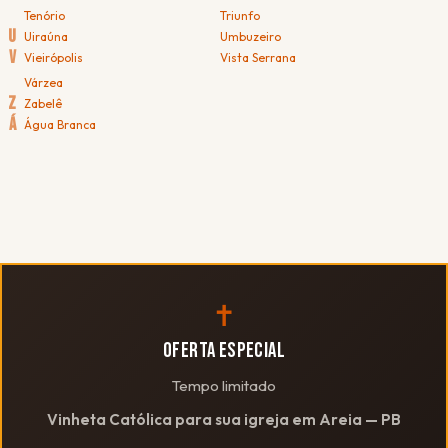
Tenório
Triunfo
U
Uiraúna
Umbuzeiro
V
Vieirópolis
Vista Serrana
Várzea
Z
Zabelê
Á
Água Branca
✝
OFERTA ESPECIAL
Tempo limitado
Vinheta Católica para sua igreja em Areia — PB