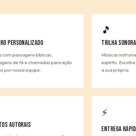
🎵
IRO PERSONALIZADO
TRILHA SONORA
s com passagens bíblicas,
Músicas instrum
gens de fé e chamadas para ação
espírito. Escolh
os por nossa equipe.
a sua própria.
⚡
ITOS AUTORAIS
ENTREGA RÁPID