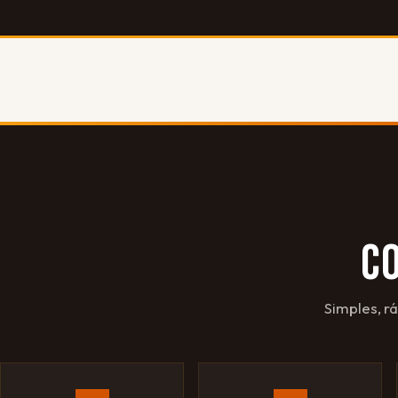
C
Simples, r