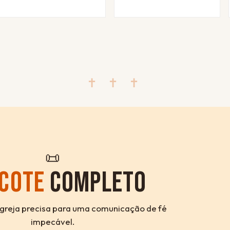
✝ ✝ ✝
📜
COTE
COMPLETO
igreja precisa para uma comunicação de fé
impecável.