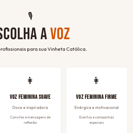
🎙
SCOLHA A
VOZ
rofissionais para sua Vinheta Católica.
👩
👩
Voz Feminina Suave
Voz Feminina Firme
Doce e inspiradora
Enérgica e motivacional
Convites e mensagens de
Eventos e campanhas
reflexão
especiais