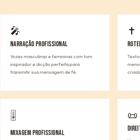
🎤
✝
NARRAÇÃO PROFISSIONAL
ROTE
Vozes masculinas e femininas com tom
Texto
inspirador e dicção perfeita para
mensa
transmitir sua mensagem de fé.
criad
📜
🎚
DIRE
MIXAGEM PROFISSIONAL