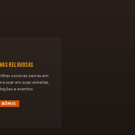
🎵
LHAS RELIGIOSAS
rilhas sonoras sacras em
ara usar em suas vinhetas,
tações e eventos.
BÔNUS