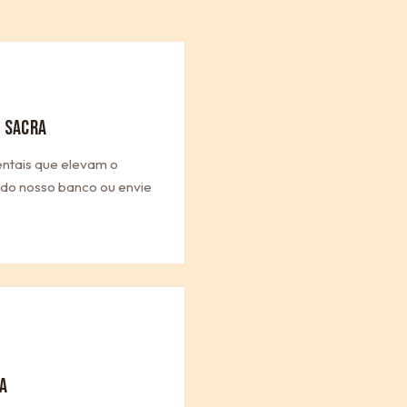
 SACRA
entais que elevam o
a do nosso banco ou envie
A