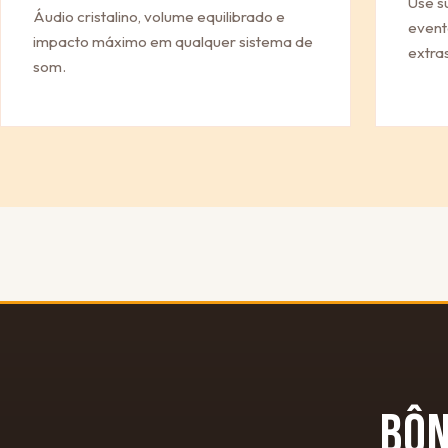
Use s
Áudio cristalino, volume equilibrado e
event
impacto máximo em qualquer sistema de
extras
som.
BÔ