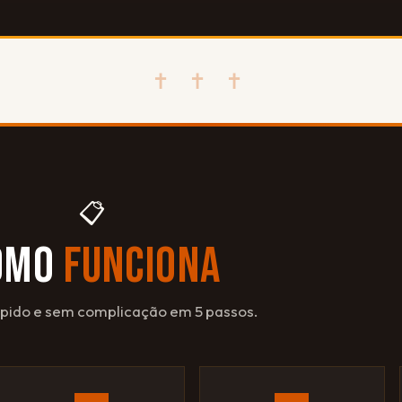
✝ ✝ ✝
📋
OMO
FUNCIONA
ápido e sem complicação em 5 passos.