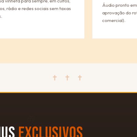
ua vinheta para sempre, em cultos,
Áudio pronto em
os, rádio e redes sociais sem taxas
aprovação do rot
.
comercial).
✝ ✝ ✝
🎁
NUS
EXCLUSIVOS