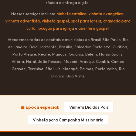
rápida e entrega digital.
Nossos serviços incluem:
vinheta católica
,
vinheta evangélica
,
vinheta adventista
,
vinheta gospel
,
spot para igreja
,
chamada para
culto
,
locução para igreja
e
abertura gospel
.
Atendemos todas as capitais e municípios do Brasil: São Paulo, Rio
de Janeiro, Belo Horizonte, Brasília, Salvador, Fortaleza, Curitiba,
Porto Alegre, Recife, Manaus, Goiânia, Belém, Florianópolis,
Vitória, Natal, João Pessoa, Maceió, Aracaju, Cuiabá, Campo
Grande, Teresina, São Luís, Macapá, Palmas, Porto Velho, Rio
Branco, Boa Vista.
📅 Época especial:
Vinheta Dia dos Pais
Vinheta para Campanha Missionária