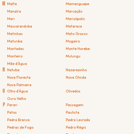
M
Malta
Mamanguape
Manaíra
Marcação
Mari
Marizópolis
Massaranduba
Mataraca
Matinhas
Mato Grosso
Maturéia
Mogeiro
Montadas
Monte Horebe
Monteiro
Mulungu
Mãe d'Água
N
Natuba
Nazarezinho
Nova Floresta
Nova Olinda
Nova Palmeira
O
Olho d'Água
Olivedos
Ouro Velho
P
Parari
Passagem
Patos
Paulista
Pedra Branca
Pedra Lavrada
Pedras de Fogo
Pedro Régis