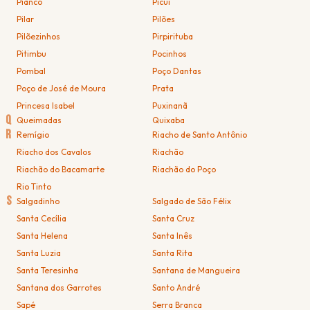
Piancó
Picuí
Pilar
Pilões
Pilõezinhos
Pirpirituba
Pitimbu
Pocinhos
Pombal
Poço Dantas
Poço de José de Moura
Prata
Princesa Isabel
Puxinanã
Q
Queimadas
Quixaba
R
Remígio
Riacho de Santo Antônio
Riacho dos Cavalos
Riachão
Riachão do Bacamarte
Riachão do Poço
Rio Tinto
S
Salgadinho
Salgado de São Félix
Santa Cecília
Santa Cruz
Santa Helena
Santa Inês
Santa Luzia
Santa Rita
Santa Teresinha
Santana de Mangueira
Santana dos Garrotes
Santo André
Sapé
Serra Branca