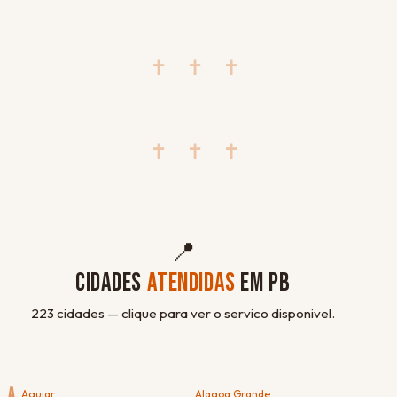
✝ ✝ ✝
✝ ✝ ✝
📍
CIDADES
ATENDIDAS
EM PB
223 cidades — clique para ver o servico disponivel.
A
Aguiar
Alagoa Grande