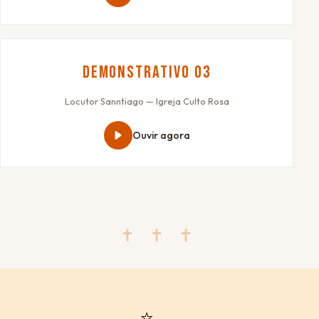
Demonstrativo 03
Locutor Sanntiago — Igreja Culto Rosa
Ouvir agora
✝ ✝ ✝
⭐