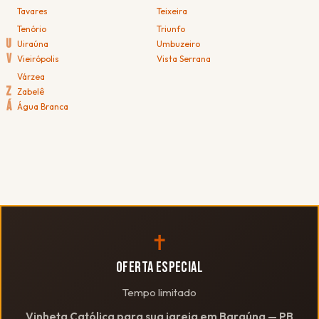
Tavares
Teixeira
Tenório
Triunfo
U
Uiraúna
Umbuzeiro
V
Vieirópolis
Vista Serrana
Várzea
Z
Zabelê
Á
Água Branca
✝
OFERTA ESPECIAL
Tempo limitado
Vinheta Católica para sua igreja em Baraúna — PB