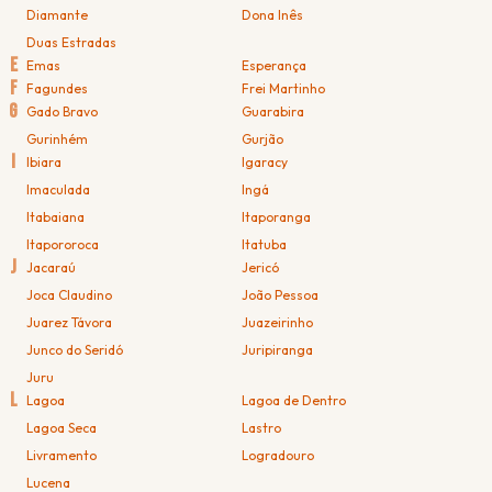
Diamante
Dona Inês
Duas Estradas
E
Emas
Esperança
F
Fagundes
Frei Martinho
G
Gado Bravo
Guarabira
Gurinhém
Gurjão
I
Ibiara
Igaracy
Imaculada
Ingá
Itabaiana
Itaporanga
Itapororoca
Itatuba
J
Jacaraú
Jericó
Joca Claudino
João Pessoa
Juarez Távora
Juazeirinho
Junco do Seridó
Juripiranga
Juru
L
Lagoa
Lagoa de Dentro
Lagoa Seca
Lastro
Livramento
Logradouro
Lucena