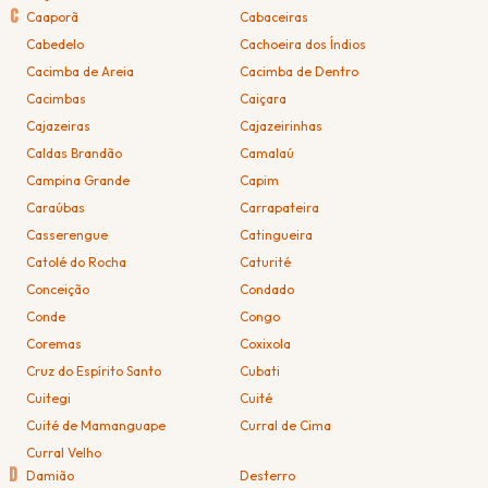
C
Caaporã
Cabaceiras
Cabedelo
Cachoeira dos Índios
Cacimba de Areia
Cacimba de Dentro
Cacimbas
Caiçara
Cajazeiras
Cajazeirinhas
Caldas Brandão
Camalaú
Campina Grande
Capim
Caraúbas
Carrapateira
Casserengue
Catingueira
Catolé do Rocha
Caturité
Conceição
Condado
Conde
Congo
Coremas
Coxixola
Cruz do Espírito Santo
Cubati
Cuitegi
Cuité
Cuité de Mamanguape
Curral de Cima
Curral Velho
D
Damião
Desterro