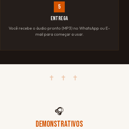
5
ENTREGA
Você recebe o áudio pronto (MP3) no WhatsApp ou E-
mail para começar a usar.
✝ ✝ ✝
🎧
DEMONSTRATIVOS