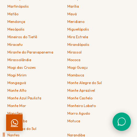
Martinópolis
Marília
Matão
Mauá
Mendonça
Meridiano
Mesópolis
Miguelópolis
Mineiros do Tietê
Mira Estrela
Miracatu
Mirandópolis
Mirante do Paranapanema
Mirassol
Mirassolândia
Mococa
Mogi das Cruzes
Mogi Guaçu
Mogi Mirim
Mombuca
Mongaguá
Monte Alegre do Sul
Monte Alto
Monte Aprazível
Monte Azul Paulista
Monte Castelo
Monte Mor
Monteiro Lobato
Monções
Morro Agudo
Morungaba
Motuca
Murutinga do Sul
N
Nantes
Narandiba