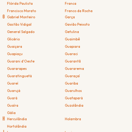
Flórida Paulista
Franca
Francisco Morato
Franco da Rocha
G
Gabriel Monteiro
Garça
Gastão Vidigal
Gavião Peixoto
General Salgado
Getulina
Glicério
Guaimbê
Guaiçara
Guapiara
Guapiaçu
Guaraci
Guarani d'Oeste
Guarantã
Guararapes
Guararema
Guaratinguetá
Guaraçaí
Guareí
Guariba
Guarujá
Guarulhos
Guará
Guatapará
Guaíra
Guzolândia
Gália
H
Herculândia
Holambra
Hortolândia