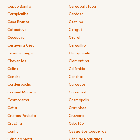
Capão Bonito
Caraguatatuba
Carapicuíba
Cardoso
Casa Branca
Castilho
Catanduva
Catiguá
Caçapava
Cedral
Cerqueira César
Cerquilho
Cesário Lange
Charqueada
Chavantes
Clementina
Colina
Colômbia
Conchal
Conchas
Cordeirópolis
Coroados
Coronel Macedo
Corumbataí
Cosmorama
Cosmópolis
Cotia
Cravinhos
Cristais Paulista
Cruzeiro
Cruzália
Cubatão
Cunha
Cássia dos Coqueiros
Cândido Mota
Cândido Rodrigues