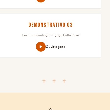
Demonstrativo 03
Locutor Sanntiago — Igreja Culto Rosa
Ouvir agora
✝ ✝ ✝
⭐