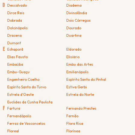
D
Descalvado
Diadema
Dirce Reis
Divinolândia
Dobrada
Dois Córregos
Dolcinópolis
Dourado
Dracena
Duartina
Dumont
E
Echaporã
Eldorado
Elias Fausto
Elisiário
Embaúba
Embu das Artes
Embu-Guaçu
Emilianópolis
Engenheiro Coelho
Espírito Santo do Pinhal
Espírito Santo do Turvo
Estiva Gerbi
Estrela d'Oeste
Estrela do Norte
Euclides da Cunha Paulista
F
Fartura
Fernando Prestes
Fernandópolis
Fernão
Ferraz de Vasconcelos
Flora Rica
Floreal
Florínea