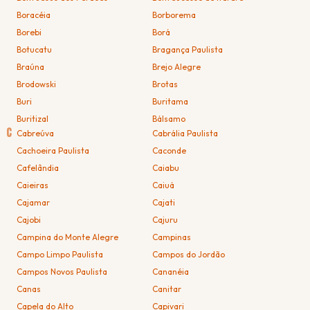
Boracéia
Borborema
Borebi
Borá
Botucatu
Bragança Paulista
Braúna
Brejo Alegre
Brodowski
Brotas
Buri
Buritama
Buritizal
Bálsamo
C
Cabreúva
Cabrália Paulista
Cachoeira Paulista
Caconde
Cafelândia
Caiabu
Caieiras
Caiuá
Cajamar
Cajati
Cajobi
Cajuru
Campina do Monte Alegre
Campinas
Campo Limpo Paulista
Campos do Jordão
Campos Novos Paulista
Cananéia
Canas
Canitar
Capela do Alto
Capivari