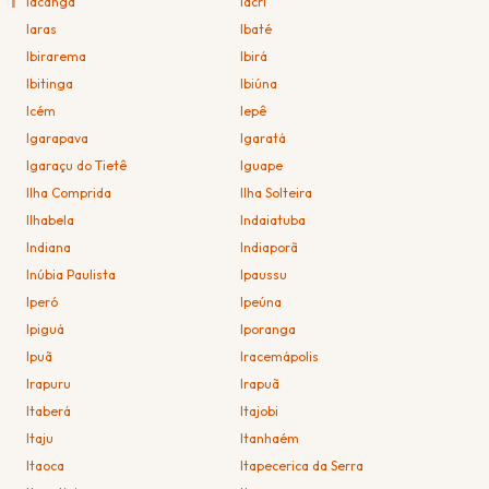
I
Iacanga
Iacri
Iaras
Ibaté
Ibirarema
Ibirá
Ibitinga
Ibiúna
Icém
Iepê
Igarapava
Igaratá
Igaraçu do Tietê
Iguape
Ilha Comprida
Ilha Solteira
Ilhabela
Indaiatuba
Indiana
Indiaporã
Inúbia Paulista
Ipaussu
Iperó
Ipeúna
Ipiguá
Iporanga
Ipuã
Iracemápolis
Irapuru
Irapuã
Itaberá
Itajobi
Itaju
Itanhaém
Itaoca
Itapecerica da Serra