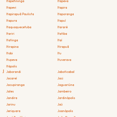
Itapetininga
Itapeva
Itapevi
Itapira
Itapirapuã Paulista
Itaporanga
Itapura
Itapuí
Itaquaquecetuba
Itararé
Itariri
Itatiba
Itatinga
Itaí
Itirapina
Itirapuã
Itobi
Itu
Itupeva
Ituverava
Itápolis
J
Jaborandi
Jaboticabal
Jacareí
Jaci
Jacupiranga
Jaguariúna
Jales
Jambeiro
Jandira
Jardinópolis
Jarinu
Jaú
Jeriquara
Joanópolis