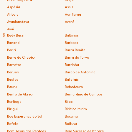
Aspásia
Assis
Atibaia
Auriflama
Avanhandava
Avaré
Avaí
B
Bady Bassitt
Balbinos
Bananal
Barbosa
Bariri
Barra Bonita
Barra do Chapéu
Barra do Turvo
Barretos
Barrinha
Barueri
Barão de Antonina
Bastos
Batatais
Bauru
Bebedouro
Bento de Abreu
Bernardino de Campos
Bertioga
Bilac
Birigui
Biritiba Mirim
Boa Esperança do Sul
Bocaina
Bofete
Boituva
Bom Jesus dos Perdões
Bom Sucesso de Itararé