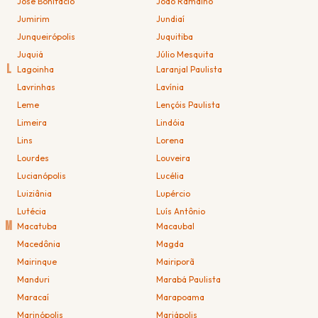
José Bonifácio
João Ramalho
Jumirim
Jundiaí
Junqueirópolis
Juquitiba
Juquiá
Júlio Mesquita
L
Lagoinha
Laranjal Paulista
Lavrinhas
Lavínia
Leme
Lençóis Paulista
Limeira
Lindóia
Lins
Lorena
Lourdes
Louveira
Lucianópolis
Lucélia
Luiziânia
Lupércio
Lutécia
Luís Antônio
M
Macatuba
Macaubal
Macedônia
Magda
Mairinque
Mairiporã
Manduri
Marabá Paulista
Maracaí
Marapoama
Marinópolis
Mariápolis