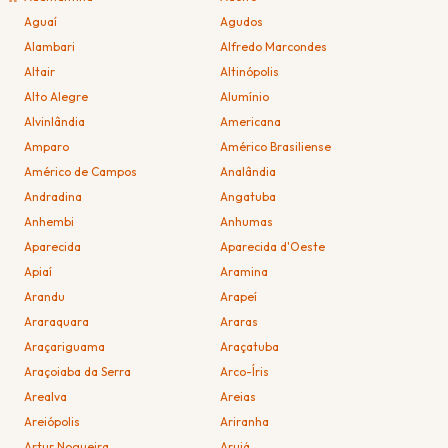
Aguaí
Agudos
Alambari
Alfredo Marcondes
Altair
Altinópolis
Alto Alegre
Alumínio
Alvinlândia
Americana
Amparo
Américo Brasiliense
Américo de Campos
Analândia
Andradina
Angatuba
Anhembi
Anhumas
Aparecida
Aparecida d'Oeste
Apiaí
Aramina
Arandu
Arapeí
Araraquara
Araras
Araçariguama
Araçatuba
Araçoiaba da Serra
Arco-Íris
Arealva
Areias
Areiópolis
Ariranha
Artur Nogueira
Arujá