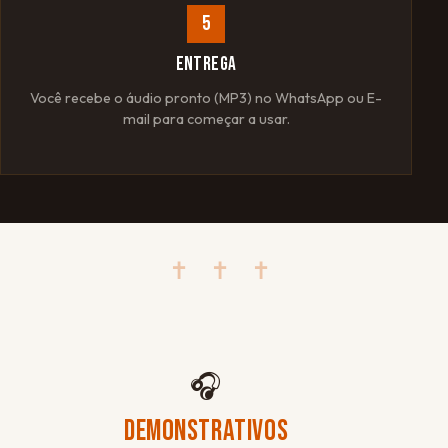
5
ENTREGA
Você recebe o áudio pronto (MP3) no WhatsApp ou E-
mail para começar a usar.
✝ ✝ ✝
🎧
DEMONSTRATIVOS