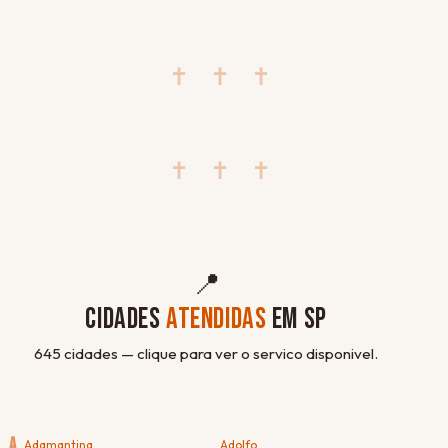
✝ ✝ ✝
✝ ✝ ✝
📍
CIDADES
ATENDIDAS
EM SP
645 cidades — clique para ver o servico disponivel.
A
Adamantina
Adolfo