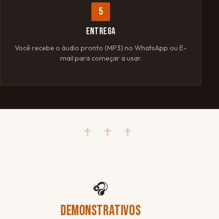
5
ENTREGA
Você recebe o áudio pronto (MP3) no WhatsApp ou E-
mail para começar a usar.
✝ ✝ ✝
🎧
DEMONSTRATIVOS