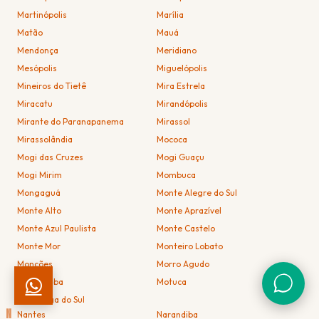
Martinópolis
Marília
Matão
Mauá
Mendonça
Meridiano
Mesópolis
Miguelópolis
Mineiros do Tietê
Mira Estrela
Miracatu
Mirandópolis
Mirante do Paranapanema
Mirassol
Mirassolândia
Mococa
Mogi das Cruzes
Mogi Guaçu
Mogi Mirim
Mombuca
Mongaguá
Monte Alegre do Sul
Monte Alto
Monte Aprazível
Monte Azul Paulista
Monte Castelo
Monte Mor
Monteiro Lobato
Monções
Morro Agudo
Morungaba
Motuca
Murutinga do Sul
N
Nantes
Narandiba