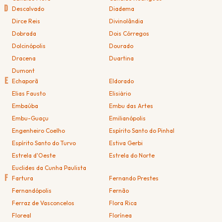
D
Descalvado
Diadema
Dirce Reis
Divinolândia
Dobrada
Dois Córregos
Dolcinópolis
Dourado
Dracena
Duartina
Dumont
E
Echaporã
Eldorado
Elias Fausto
Elisiário
Embaúba
Embu das Artes
Embu-Guaçu
Emilianópolis
Engenheiro Coelho
Espírito Santo do Pinhal
Espírito Santo do Turvo
Estiva Gerbi
Estrela d'Oeste
Estrela do Norte
Euclides da Cunha Paulista
F
Fartura
Fernando Prestes
Fernandópolis
Fernão
Ferraz de Vasconcelos
Flora Rica
Floreal
Florínea