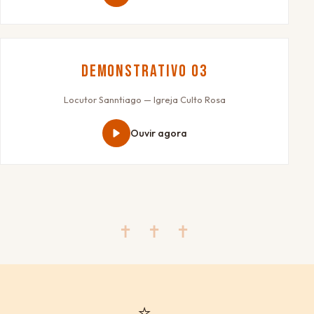
Demonstrativo 03
Locutor Sanntiago — Igreja Culto Rosa
Ouvir agora
✝ ✝ ✝
⭐