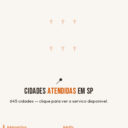
✝ ✝ ✝
✝ ✝ ✝
📍
CIDADES
ATENDIDAS
EM SP
645 cidades — clique para ver o servico disponivel.
A
Adamantina
Adolfo