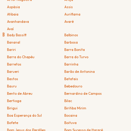
Aspásia
Assis
Atibaia
Auriflama
Avanhandava
Avaré
Avaí
B
Bady Bassitt
Balbinos
Bananal
Barbosa
Bariri
Barra Bonita
Barra do Chapéu
Barra do Turvo
Barretos
Barrinha
Barueri
Barão de Antonina
Bastos
Batatais
Bauru
Bebedouro
Bento de Abreu
Bernardino de Campos
Bertioga
Bilac
Birigui
Biritiba Mirim
Boa Esperança do Sul
Bocaina
Bofete
Boituva
Bom Jesus dos Perdões
Bom Sucesso de Itararé