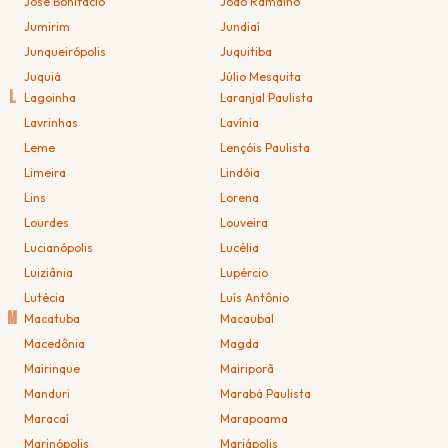
José Bonifácio
João Ramalho
Jumirim
Jundiaí
Junqueirópolis
Juquitiba
Juquiá
Júlio Mesquita
L
Lagoinha
Laranjal Paulista
Lavrinhas
Lavínia
Leme
Lençóis Paulista
Limeira
Lindóia
Lins
Lorena
Lourdes
Louveira
Lucianópolis
Lucélia
Luiziânia
Lupércio
Lutécia
Luís Antônio
M
Macatuba
Macaubal
Macedônia
Magda
Mairinque
Mairiporã
Manduri
Marabá Paulista
Maracaí
Marapoama
Marinópolis
Mariápolis