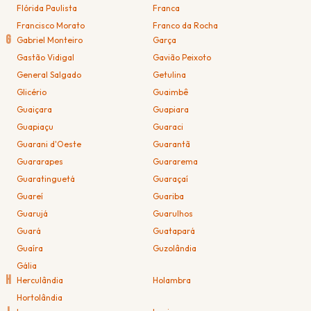
Flórida Paulista
Franca
Francisco Morato
Franco da Rocha
G
Gabriel Monteiro
Garça
Gastão Vidigal
Gavião Peixoto
General Salgado
Getulina
Glicério
Guaimbê
Guaiçara
Guapiara
Guapiaçu
Guaraci
Guarani d'Oeste
Guarantã
Guararapes
Guararema
Guaratinguetá
Guaraçaí
Guareí
Guariba
Guarujá
Guarulhos
Guará
Guatapará
Guaíra
Guzolândia
Gália
H
Herculândia
Holambra
Hortolândia