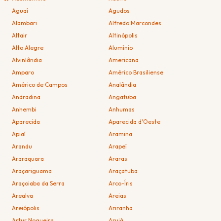
Aguaí
Agudos
Alambari
Alfredo Marcondes
Altair
Altinópolis
Alto Alegre
Alumínio
Alvinlândia
Americana
Amparo
Américo Brasiliense
Américo de Campos
Analândia
Andradina
Angatuba
Anhembi
Anhumas
Aparecida
Aparecida d'Oeste
Apiaí
Aramina
Arandu
Arapeí
Araraquara
Araras
Araçariguama
Araçatuba
Araçoiaba da Serra
Arco-Íris
Arealva
Areias
Areiópolis
Ariranha
Artur Nogueira
Arujá