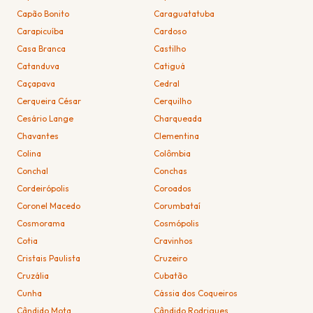
Capão Bonito
Caraguatatuba
Carapicuíba
Cardoso
Casa Branca
Castilho
Catanduva
Catiguá
Caçapava
Cedral
Cerqueira César
Cerquilho
Cesário Lange
Charqueada
Chavantes
Clementina
Colina
Colômbia
Conchal
Conchas
Cordeirópolis
Coroados
Coronel Macedo
Corumbataí
Cosmorama
Cosmópolis
Cotia
Cravinhos
Cristais Paulista
Cruzeiro
Cruzália
Cubatão
Cunha
Cássia dos Coqueiros
Cândido Mota
Cândido Rodrigues