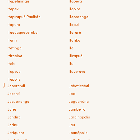
Itapetininga
Itapeva
Itapevi
Itapira
Itapirapuã Paulista
Itaporanga
Itapura
Itapuí
Itaquaquecetuba
Itararé
Itariri
Itatiba
Itatinga
Itaí
Itirapina
Itirapuã
Itobi
Itu
Itupeva
Ituverava
Itápolis
J
Jaborandi
Jaboticabal
Jacareí
Jaci
Jacupiranga
Jaguariúna
Jales
Jambeiro
Jandira
Jardinópolis
Jarinu
Jaú
Jeriquara
Joanópolis