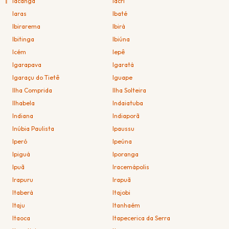
I
Iacanga
Iacri
Iaras
Ibaté
Ibirarema
Ibirá
Ibitinga
Ibiúna
Icém
Iepê
Igarapava
Igaratá
Igaraçu do Tietê
Iguape
Ilha Comprida
Ilha Solteira
Ilhabela
Indaiatuba
Indiana
Indiaporã
Inúbia Paulista
Ipaussu
Iperó
Ipeúna
Ipiguá
Iporanga
Ipuã
Iracemápolis
Irapuru
Irapuã
Itaberá
Itajobi
Itaju
Itanhaém
Itaoca
Itapecerica da Serra