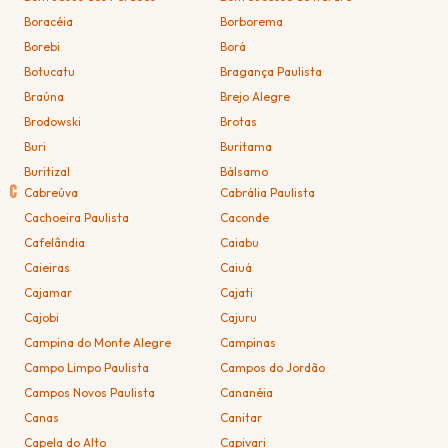
Boracéia
Borborema
Borebi
Borá
Botucatu
Bragança Paulista
Braúna
Brejo Alegre
Brodowski
Brotas
Buri
Buritama
Buritizal
Bálsamo
C
Cabreúva
Cabrália Paulista
Cachoeira Paulista
Caconde
Cafelândia
Caiabu
Caieiras
Caiuá
Cajamar
Cajati
Cajobi
Cajuru
Campina do Monte Alegre
Campinas
Campo Limpo Paulista
Campos do Jordão
Campos Novos Paulista
Cananéia
Canas
Canitar
Capela do Alto
Capivari