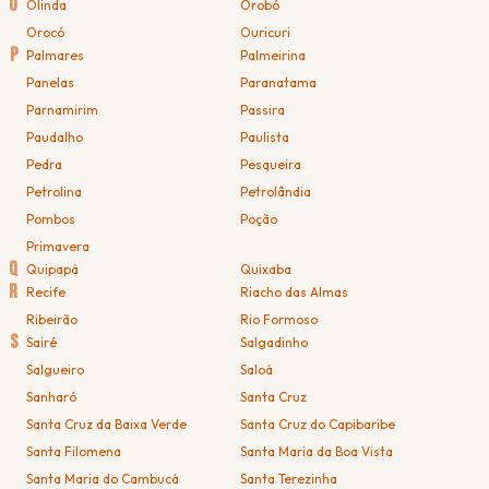
O
Olinda
Orobó
Orocó
Ouricuri
P
Palmares
Palmeirina
Panelas
Paranatama
Parnamirim
Passira
Paudalho
Paulista
Pedra
Pesqueira
Petrolina
Petrolândia
Pombos
Poção
Primavera
Q
Quipapá
Quixaba
R
Recife
Riacho das Almas
Ribeirão
Rio Formoso
S
Sairé
Salgadinho
Salgueiro
Saloá
Sanharó
Santa Cruz
Santa Cruz da Baixa Verde
Santa Cruz do Capibaribe
Santa Filomena
Santa Maria da Boa Vista
Santa Maria do Cambucá
Santa Terezinha