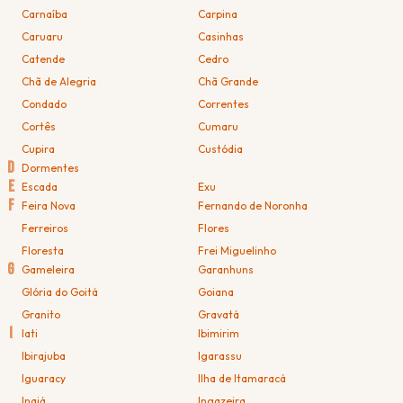
Carnaíba
Carpina
Caruaru
Casinhas
Catende
Cedro
Chã de Alegria
Chã Grande
Condado
Correntes
Cortês
Cumaru
Cupira
Custódia
D
Dormentes
E
Escada
Exu
F
Feira Nova
Fernando de Noronha
Ferreiros
Flores
Floresta
Frei Miguelinho
G
Gameleira
Garanhuns
Glória do Goitá
Goiana
Granito
Gravatá
I
Iati
Ibimirim
Ibirajuba
Igarassu
Iguaracy
Ilha de Itamaracá
Inajá
Ingazeira