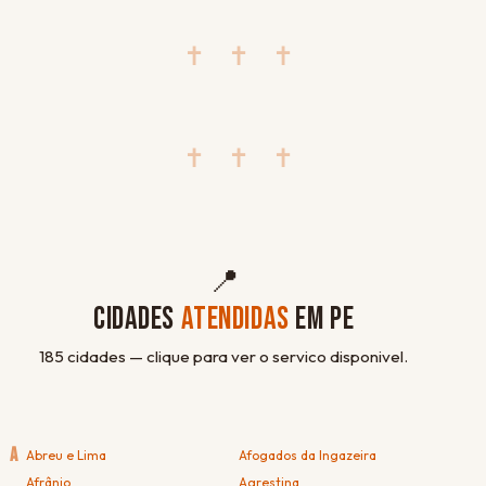
✝ ✝ ✝
✝ ✝ ✝
📍
CIDADES
ATENDIDAS
EM PE
185 cidades — clique para ver o servico disponivel.
A
Abreu e Lima
Afogados da Ingazeira
Afrânio
Agrestina