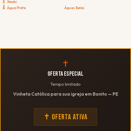
X
Xexéu
Á
Água Preta
Águas Belas
✝
OFERTA ESPECIAL
Tempo limitado
Vinheta Católica para sua igreja em Bonito — PE
✝ OFERTA ATIVA