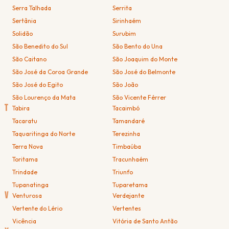
Serra Talhada
Serrita
Sertânia
Sirinhaém
Solidão
Surubim
São Benedito do Sul
São Bento do Una
São Caitano
São Joaquim do Monte
São José da Coroa Grande
São José do Belmonte
São José do Egito
São João
São Lourenço da Mata
São Vicente Férrer
T
Tabira
Tacaimbó
Tacaratu
Tamandaré
Taquaritinga do Norte
Terezinha
Terra Nova
Timbaúba
Toritama
Tracunhaém
Trindade
Triunfo
Tupanatinga
Tuparetama
V
Venturosa
Verdejante
Vertente do Lério
Vertentes
Vicência
Vitória de Santo Antão