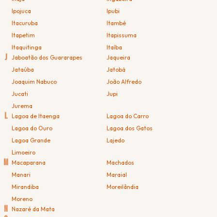
Ipojuca
Ipubi
Itacuruba
Itambé
Itapetim
Itapissuma
Itaquitinga
Itaíba
J
Jaboatão dos Guararapes
Jaqueira
Jataúba
Jatobá
Joaquim Nabuco
João Alfredo
Jucati
Jupi
Jurema
L
Lagoa de Itaenga
Lagoa do Carro
Lagoa do Ouro
Lagoa dos Gatos
Lagoa Grande
Lajedo
Limoeiro
M
Macaparana
Machados
Manari
Maraial
Mirandiba
Moreilândia
Moreno
N
Nazaré da Mata