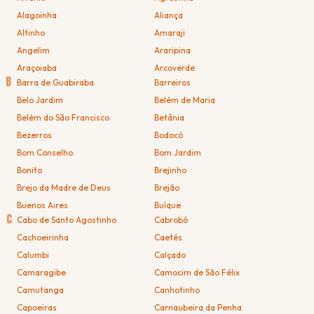
Alagoinha
Aliança
Altinho
Amaraji
Angelim
Araripina
Araçoiaba
Arcoverde
B
Barra de Guabiraba
Barreiros
Belo Jardim
Belém de Maria
Belém do São Francisco
Betânia
Bezerros
Bodocó
Bom Conselho
Bom Jardim
Bonito
Brejinho
Brejo da Madre de Deus
Brejão
Buenos Aires
Buíque
C
Cabo de Santo Agostinho
Cabrobó
Cachoeirinha
Caetés
Calumbi
Calçado
Camaragibe
Camocim de São Félix
Camutanga
Canhotinho
Capoeiras
Carnaubeira da Penha