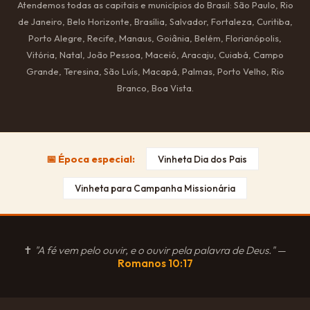
Atendemos todas as capitais e municípios do Brasil: São Paulo, Rio
de Janeiro, Belo Horizonte, Brasília, Salvador, Fortaleza, Curitiba,
Porto Alegre, Recife, Manaus, Goiânia, Belém, Florianópolis,
Vitória, Natal, João Pessoa, Maceió, Aracaju, Cuiabá, Campo
Grande, Teresina, São Luís, Macapá, Palmas, Porto Velho, Rio
Branco, Boa Vista.
📅 Época especial:
Vinheta Dia dos Pais
Vinheta para Campanha Missionária
✝
"A fé vem pelo ouvir, e o ouvir pela palavra de Deus."
—
Romanos 10:17