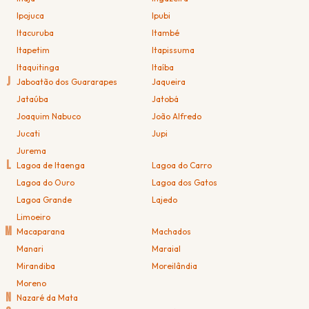
Ipojuca
Ipubi
Itacuruba
Itambé
Itapetim
Itapissuma
Itaquitinga
Itaíba
J
Jaboatão dos Guararapes
Jaqueira
Jataúba
Jatobá
Joaquim Nabuco
João Alfredo
Jucati
Jupi
Jurema
L
Lagoa de Itaenga
Lagoa do Carro
Lagoa do Ouro
Lagoa dos Gatos
Lagoa Grande
Lajedo
Limoeiro
M
Macaparana
Machados
Manari
Maraial
Mirandiba
Moreilândia
Moreno
N
Nazaré da Mata