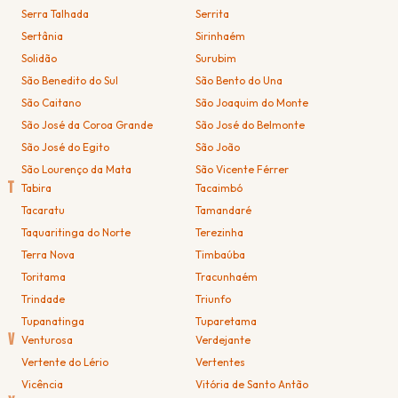
Serra Talhada
Serrita
Sertânia
Sirinhaém
Solidão
Surubim
São Benedito do Sul
São Bento do Una
São Caitano
São Joaquim do Monte
São José da Coroa Grande
São José do Belmonte
São José do Egito
São João
São Lourenço da Mata
São Vicente Férrer
T
Tabira
Tacaimbó
Tacaratu
Tamandaré
Taquaritinga do Norte
Terezinha
Terra Nova
Timbaúba
Toritama
Tracunhaém
Trindade
Triunfo
Tupanatinga
Tuparetama
V
Venturosa
Verdejante
Vertente do Lério
Vertentes
Vicência
Vitória de Santo Antão