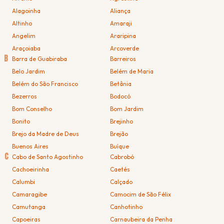
Alagoinha
Aliança
Altinho
Amaraji
Angelim
Araripina
Araçoiaba
Arcoverde
B
Barra de Guabiraba
Barreiros
Belo Jardim
Belém de Maria
Belém do São Francisco
Betânia
Bezerros
Bodocó
Bom Conselho
Bom Jardim
Bonito
Brejinho
Brejo da Madre de Deus
Brejão
Buenos Aires
Buíque
C
Cabo de Santo Agostinho
Cabrobó
Cachoeirinha
Caetés
Calumbi
Calçado
Camaragibe
Camocim de São Félix
Camutanga
Canhotinho
Capoeiras
Carnaubeira da Penha