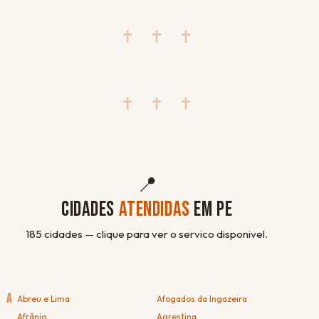
✝ ✝ ✝
✝ ✝ ✝
📍
CIDADES
ATENDIDAS
EM PE
185 cidades — clique para ver o servico disponivel.
A
Abreu e Lima
Afogados da Ingazeira
Afrânio
Agrestina