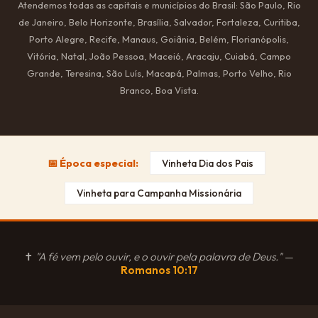
Atendemos todas as capitais e municípios do Brasil: São Paulo, Rio
de Janeiro, Belo Horizonte, Brasília, Salvador, Fortaleza, Curitiba,
Porto Alegre, Recife, Manaus, Goiânia, Belém, Florianópolis,
Vitória, Natal, João Pessoa, Maceió, Aracaju, Cuiabá, Campo
Grande, Teresina, São Luís, Macapá, Palmas, Porto Velho, Rio
Branco, Boa Vista.
📅 Época especial:
Vinheta Dia dos Pais
Vinheta para Campanha Missionária
✝
"A fé vem pelo ouvir, e o ouvir pela palavra de Deus."
—
Romanos 10:17