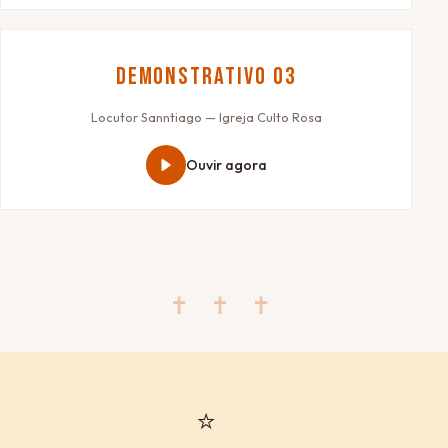
Demonstrativo 03
Locutor Sanntiago — Igreja Culto Rosa
Ouvir agora
✝ ✝ ✝
⭐