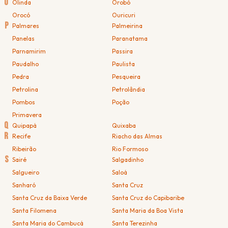
O
Olinda
Orobó
Orocó
Ouricuri
P
Palmares
Palmeirina
Panelas
Paranatama
Parnamirim
Passira
Paudalho
Paulista
Pedra
Pesqueira
Petrolina
Petrolândia
Pombos
Poção
Primavera
Q
Quipapá
Quixaba
R
Recife
Riacho das Almas
Ribeirão
Rio Formoso
S
Sairé
Salgadinho
Salgueiro
Saloá
Sanharó
Santa Cruz
Santa Cruz da Baixa Verde
Santa Cruz do Capibaribe
Santa Filomena
Santa Maria da Boa Vista
Santa Maria do Cambucá
Santa Terezinha