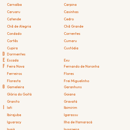
Carnaíba
Carpina
Caruaru
Casinhas
Catende
Cedro
Chã de Alegria
Chã Grande
Condado
Correntes
Cortês
Cumaru
Cupira
Custódia
D
Dormentes
E
Escada
Exu
F
Feira Nova
Fernando de Noronha
Ferreiros
Flores
Floresta
Frei Miguelinho
G
Gameleira
Garanhuns
Glória do Goitá
Goiana
Granito
Gravatá
I
Iati
Ibimirim
Ibirajuba
Igarassu
Iguaracy
Ilha de Itamaracá
Inajá
Ingazeira