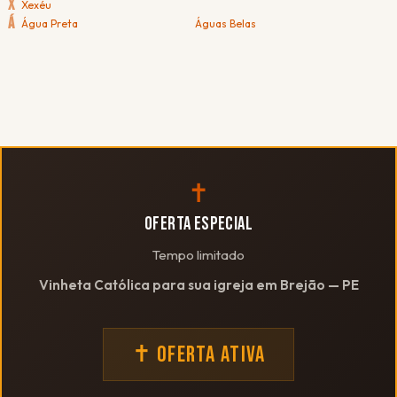
X
Xexéu
Á
Água Preta
Águas Belas
✝
OFERTA ESPECIAL
Tempo limitado
Vinheta Católica para sua igreja em Brejão — PE
✝ OFERTA ATIVA