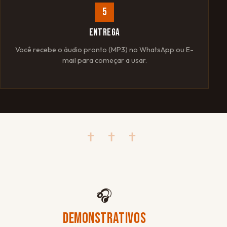
5
ENTREGA
Você recebe o áudio pronto (MP3) no WhatsApp ou E-
mail para começar a usar.
✝ ✝ ✝
🎧
DEMONSTRATIVOS