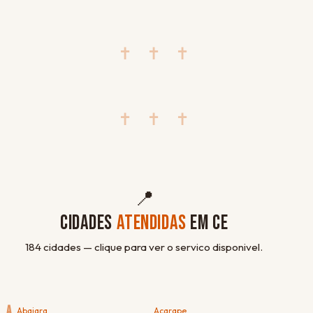
✝ ✝ ✝
✝ ✝ ✝
📍
CIDADES
ATENDIDAS
EM CE
184 cidades — clique para ver o servico disponivel.
A
Abaiara
Acarape