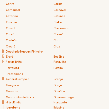
Cariré
Cariús
Carnaubal
Cascavel
Catarina
Catunda
Caucaia
Cedro
Chaval
Chorozinho
Choró
Coreaú
Crateús
Crato
Croatá
Cruz
D
Deputado Irapuan Pinheiro
E
Ereré
Eusébio
F
Farias Brito
Forquilha
Fortaleza
Fortim
Frecheirinha
G
General Sampaio
Granja
Granjeiro
Graça
Groaíras
Guaiúba
Guaraciaba do Norte
Guaramiranga
H
Hidrolândia
Horizonte
I
Ibaretama
Ibiapina