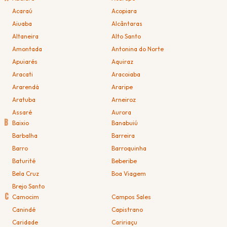
Acaraú
Acopiara
Aiuaba
Alcântaras
Altaneira
Alto Santo
Amontada
Antonina do Norte
Apuiarés
Aquiraz
Aracati
Aracoiaba
Ararendá
Araripe
Aratuba
Arneiroz
Assaré
Aurora
B
Baixio
Banabuiú
Barbalha
Barreira
Barro
Barroquinha
Baturité
Beberibe
Bela Cruz
Boa Viagem
Brejo Santo
C
Camocim
Campos Sales
Canindé
Capistrano
Caridade
Caririaçu