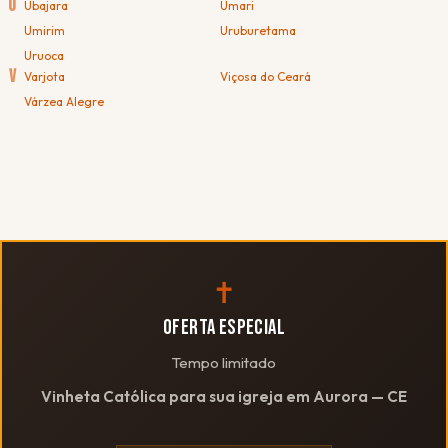
U
Ubajara
Umari
Umirim
Uruburetama
Uruoca
V
Varjota
Viçosa do Ceará
Várzea Alegre
✝
OFERTA ESPECIAL
Tempo limitado
Vinheta Católica para sua igreja em Aurora — CE