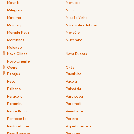
Mauriti
Meruoca
Milagres
Milhã
Miraíma
Missão Velha
Mombaça
Monsenhor Tabosa
Morada Nova
Moraújo
Morrinhos
Mucambo
Mulungu
N
Nova Olinda
Nova Russas
Novo Oriente
O
Ocara
Orós
P
Pacajus
Pacatuba
Pacoti
Pacujá
Palhano
Palmácia
Paracuru
Paraipaba
Parambu
Paramoti
Pedra Branca
Penaforte
Pentecoste
Pereiro
Pindoretama
Piquet Carneiro
Pires Ferreira
Poranga