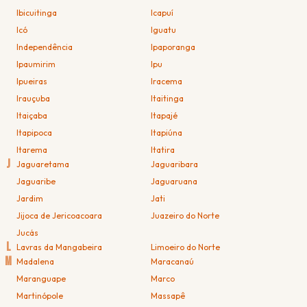
Ibicuitinga
Icapuí
Icó
Iguatu
Independência
Ipaporanga
Ipaumirim
Ipu
Ipueiras
Iracema
Irauçuba
Itaitinga
Itaiçaba
Itapajé
Itapipoca
Itapiúna
Itarema
Itatira
J
Jaguaretama
Jaguaribara
Jaguaribe
Jaguaruana
Jardim
Jati
Jijoca de Jericoacoara
Juazeiro do Norte
Jucás
L
Lavras da Mangabeira
Limoeiro do Norte
M
Madalena
Maracanaú
Maranguape
Marco
Martinópole
Massapê