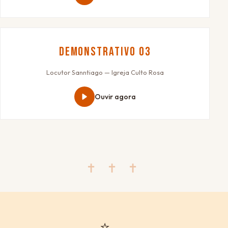
Demonstrativo 03
Locutor Sanntiago — Igreja Culto Rosa
Ouvir agora
✝ ✝ ✝
⭐