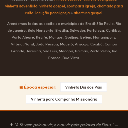
vinheta adventista
,
vinheta gospel
,
spot para igreja
,
chamada para
culto
,
locução para igreja
e
abertura gospel
.
Atendemos todas as capitais e municípios do Brasil: São Paulo, Rio
de Janeiro, Belo Horizonte, Brasília, Salvador, Fortaleza, Curitiba,
Porto Alegre, Recife, Manaus, Goiânia, Belém, Florianópolis,
Vitória, Natal, João Pessoa, Maceió, Aracaju, Cuiabá, Campo
Grande, Teresina, São Luís, Macapá, Palmas, Porto Velho, Rio
Branco, Boa Vista.
📅 Época especial:
Vinheta Dia dos Pais
Vinheta para Campanha Missionária
✝
"A fé vem pelo ouvir, e o ouvir pela palavra de Deus."
—