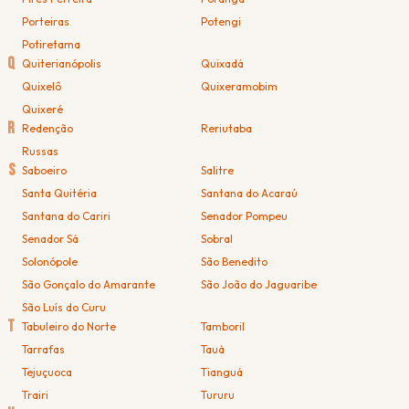
Porteiras
Potengi
Potiretama
Q
Quiterianópolis
Quixadá
Quixelô
Quixeramobim
Quixeré
R
Redenção
Reriutaba
Russas
S
Saboeiro
Salitre
Santa Quitéria
Santana do Acaraú
Santana do Cariri
Senador Pompeu
Senador Sá
Sobral
Solonópole
São Benedito
São Gonçalo do Amarante
São João do Jaguaribe
São Luís do Curu
T
Tabuleiro do Norte
Tamboril
Tarrafas
Tauá
Tejuçuoca
Tianguá
Trairi
Tururu