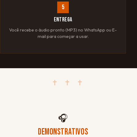
5
ENTREGA
Você recebe o áudio pronto (MP3) no WhatsApp ou E-
mail para começar a usar.
✝ ✝ ✝
🎧
DEMONSTRATIVOS