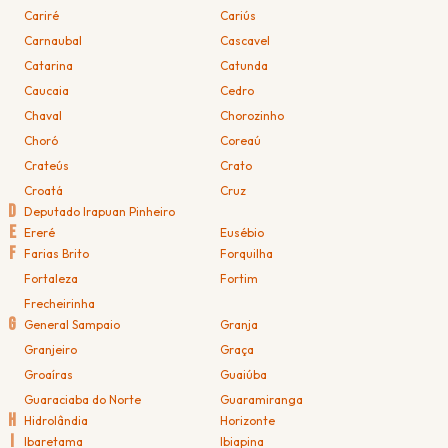
Cariré
Cariús
Carnaubal
Cascavel
Catarina
Catunda
Caucaia
Cedro
Chaval
Chorozinho
Choró
Coreaú
Crateús
Crato
Croatá
Cruz
D
Deputado Irapuan Pinheiro
E
Ereré
Eusébio
F
Farias Brito
Forquilha
Fortaleza
Fortim
Frecheirinha
G
General Sampaio
Granja
Granjeiro
Graça
Groaíras
Guaiúba
Guaraciaba do Norte
Guaramiranga
H
Hidrolândia
Horizonte
I
Ibaretama
Ibiapina