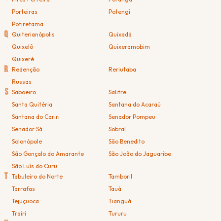
Porteiras
Potengi
Potiretama
Q
Quiterianópolis
Quixadá
Quixelô
Quixeramobim
Quixeré
R
Redenção
Reriutaba
Russas
S
Saboeiro
Salitre
Santa Quitéria
Santana do Acaraú
Santana do Cariri
Senador Pompeu
Senador Sá
Sobral
Solonópole
São Benedito
São Gonçalo do Amarante
São João do Jaguaribe
São Luís do Curu
T
Tabuleiro do Norte
Tamboril
Tarrafas
Tauá
Tejuçuoca
Tianguá
Trairi
Tururu