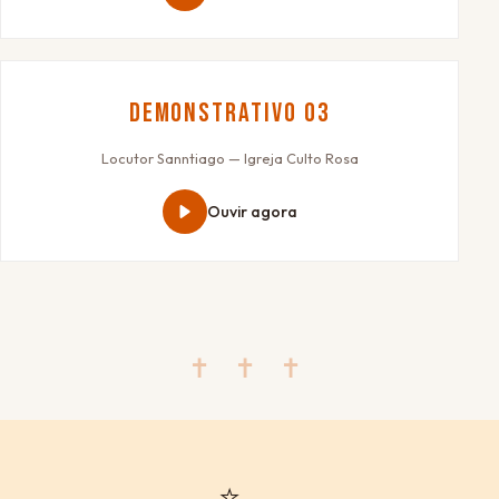
Demonstrativo 03
Locutor Sanntiago — Igreja Culto Rosa
Ouvir agora
✝ ✝ ✝
⭐