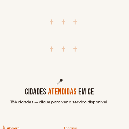
✝ ✝ ✝
✝ ✝ ✝
📍
CIDADES
ATENDIDAS
EM CE
184 cidades — clique para ver o servico disponivel.
A
Abaiara
Acarape