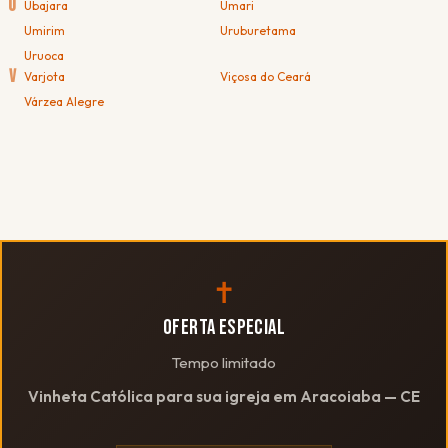
U
Ubajara
Umari
Umirim
Uruburetama
Uruoca
V
Varjota
Viçosa do Ceará
Várzea Alegre
✝
OFERTA ESPECIAL
Tempo limitado
Vinheta Católica para sua igreja em Aracoiaba — CE