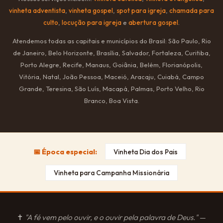
vinheta adventista
,
vinheta gospel
,
spot para igreja
,
chamada para
culto
,
locução para igreja
e
abertura gospel
.
Atendemos todas as capitais e municípios do Brasil: São Paulo, Rio
de Janeiro, Belo Horizonte, Brasília, Salvador, Fortaleza, Curitiba,
Porto Alegre, Recife, Manaus, Goiânia, Belém, Florianópolis,
Vitória, Natal, João Pessoa, Maceió, Aracaju, Cuiabá, Campo
Grande, Teresina, São Luís, Macapá, Palmas, Porto Velho, Rio
Branco, Boa Vista.
📅 Época especial:
Vinheta Dia dos Pais
Vinheta para Campanha Missionária
✝
"A fé vem pelo ouvir, e o ouvir pela palavra de Deus."
—