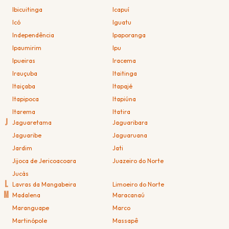
Ibicuitinga
Icapuí
Icó
Iguatu
Independência
Ipaporanga
Ipaumirim
Ipu
Ipueiras
Iracema
Irauçuba
Itaitinga
Itaiçaba
Itapajé
Itapipoca
Itapiúna
Itarema
Itatira
J
Jaguaretama
Jaguaribara
Jaguaribe
Jaguaruana
Jardim
Jati
Jijoca de Jericoacoara
Juazeiro do Norte
Jucás
L
Lavras da Mangabeira
Limoeiro do Norte
M
Madalena
Maracanaú
Maranguape
Marco
Martinópole
Massapê