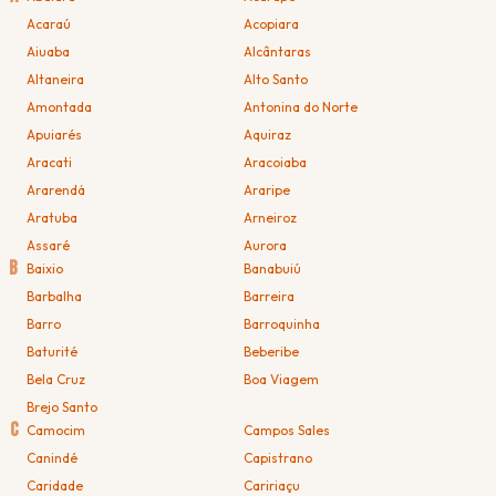
Acaraú
Acopiara
Aiuaba
Alcântaras
Altaneira
Alto Santo
Amontada
Antonina do Norte
Apuiarés
Aquiraz
Aracati
Aracoiaba
Ararendá
Araripe
Aratuba
Arneiroz
Assaré
Aurora
B
Baixio
Banabuiú
Barbalha
Barreira
Barro
Barroquinha
Baturité
Beberibe
Bela Cruz
Boa Viagem
Brejo Santo
C
Camocim
Campos Sales
Canindé
Capistrano
Caridade
Caririaçu