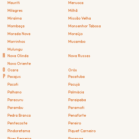
Mauriti
Meruoca
Milagres
Milhã
Miraíma
Missão Velha
Mombaça
Monsenhor Tabosa
Morada Nova
Moraújo
Morrinhos
Mucambo
Mulungu
N
Nova Olinda
Nova Russas
Novo Oriente
O
Ocara
Orós
P
Pacajus
Pacatuba
Pacoti
Pacujá
Palhano
Palmácia
Paracuru
Paraipaba
Parambu
Paramoti
Pedra Branca
Penaforte
Pentecoste
Pereiro
Pindoretama
Piquet Carneiro
Pires Ferreira
Poranga