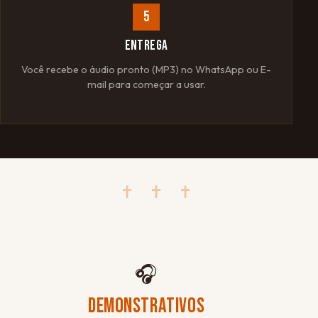
5
ENTREGA
Você recebe o áudio pronto (MP3) no WhatsApp ou E-
mail para começar a usar.
✝ ✝ ✝
🎧
DEMONSTRATIVOS