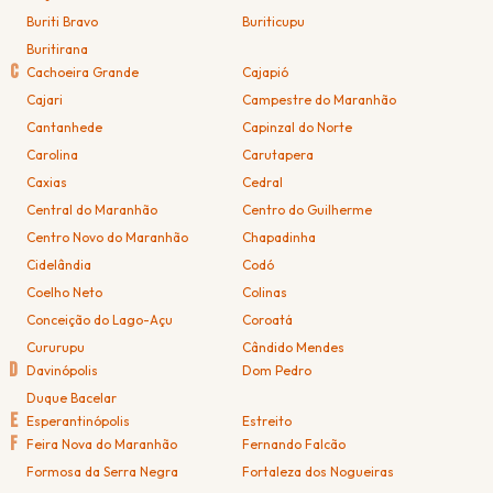
Buriti Bravo
Buriticupu
Buritirana
C
Cachoeira Grande
Cajapió
Cajari
Campestre do Maranhão
Cantanhede
Capinzal do Norte
Carolina
Carutapera
Caxias
Cedral
Central do Maranhão
Centro do Guilherme
Centro Novo do Maranhão
Chapadinha
Cidelândia
Codó
Coelho Neto
Colinas
Conceição do Lago-Açu
Coroatá
Cururupu
Cândido Mendes
D
Davinópolis
Dom Pedro
Duque Bacelar
E
Esperantinópolis
Estreito
F
Feira Nova do Maranhão
Fernando Falcão
Formosa da Serra Negra
Fortaleza dos Nogueiras