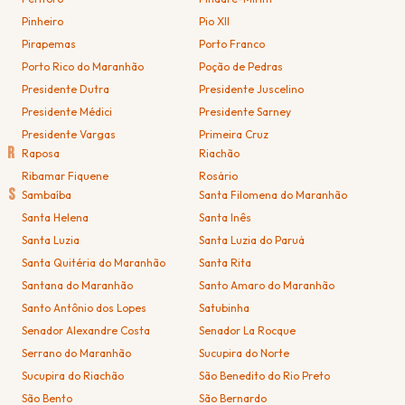
Pinheiro
Pio XII
Pirapemas
Porto Franco
Porto Rico do Maranhão
Poção de Pedras
Presidente Dutra
Presidente Juscelino
Presidente Médici
Presidente Sarney
Presidente Vargas
Primeira Cruz
R
Raposa
Riachão
Ribamar Fiquene
Rosário
S
Sambaíba
Santa Filomena do Maranhão
Santa Helena
Santa Inês
Santa Luzia
Santa Luzia do Paruá
Santa Quitéria do Maranhão
Santa Rita
Santana do Maranhão
Santo Amaro do Maranhão
Santo Antônio dos Lopes
Satubinha
Senador Alexandre Costa
Senador La Rocque
Serrano do Maranhão
Sucupira do Norte
Sucupira do Riachão
São Benedito do Rio Preto
São Bento
São Bernardo