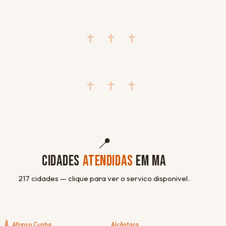
✝ ✝ ✝
✝ ✝ ✝
📍
CIDADES
ATENDIDAS
EM MA
217 cidades — clique para ver o servico disponivel.
A
Afonso Cunha
Alcântara