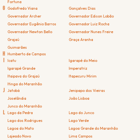
Fortuna
G
Godofredo Viana
Gonçalves Dias
Governador Archer
Governador Edison Lobão
Governador Eugênio Barros
Governador Luiz Rocha
Governador Newton Bello
Governador Nunes Freire
Grajaú
Graça Aranha
Guimarães
H
Humberto de Campos
I
Icatu
Igarapé do Meio
Igarapé Grande
Imperatriz
Itaipava do Grajaú
Itapecuru Mirim
Itinga do Maranhão
J
Jatobá
Jenipapo dos Vieiras
Joselândia
João Lisboa
Junco do Maranhão
L
Lago da Pedra
Lago do Junco
Lago dos Rodrigues
Lago Verde
Lagoa do Mato
Lagoa Grande do Maranhão
Lajeado Novo
Lima Campos