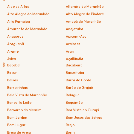
Aldeias Altas
Altamira do Maranhão
Alto Alegre do Maranhão
Alto Alegre do Pindaré
Alto Parnaíba
Amapá do Maranhão
Amarante do Maranhão
Anajatuba
Anapurus
Apicum-Açu
Araguanã
Araioses
Arame
Arari
Axixá
Açailândia
B
Bacabal
Bacabeira
Bacuri
Bacurituba
Balsas
Barra do Corda
Barreirinhas
Barão de Grajaú
Bela Vista do Maranhão
Belágua
Benedito Leite
Bequimão
Bernardo do Mearim
Boa Vista do Gurupi
Bom Jardim
Bom Jesus das Selvas
Bom Lugar
Brejo
Brejo de Areia
Buriti