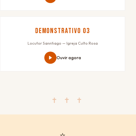
Demonstrativo 03
Locutor Sanntiago — Igreja Culto Rosa
Ouvir agora
✝ ✝ ✝
⭐