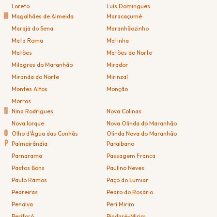
Loreto
Luís Domingues
M
Magalhães de Almeida
Maracaçumé
Marajá do Sena
Maranhãozinho
Mata Roma
Matinha
Matões
Matões do Norte
Milagres do Maranhão
Mirador
Miranda do Norte
Mirinzal
Montes Altos
Monção
Morros
N
Nina Rodrigues
Nova Colinas
Nova Iorque
Nova Olinda do Maranhão
O
Olho d'Água das Cunhãs
Olinda Nova do Maranhão
P
Palmeirândia
Paraibano
Parnarama
Passagem Franca
Pastos Bons
Paulino Neves
Paulo Ramos
Paço do Lumiar
Pedreiras
Pedro do Rosário
Penalva
Peri Mirim
Peritoró
Pindaré-Mirim