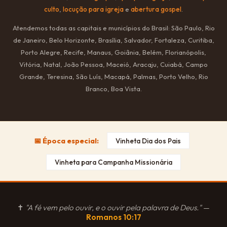
culto
,
locução para igreja
e
abertura gospel
.
Atendemos todas as capitais e municípios do Brasil: São Paulo, Rio
de Janeiro, Belo Horizonte, Brasília, Salvador, Fortaleza, Curitiba,
Porto Alegre, Recife, Manaus, Goiânia, Belém, Florianópolis,
Vitória, Natal, João Pessoa, Maceió, Aracaju, Cuiabá, Campo
Grande, Teresina, São Luís, Macapá, Palmas, Porto Velho, Rio
Branco, Boa Vista.
📅 Época especial:
Vinheta Dia dos Pais
Vinheta para Campanha Missionária
✝
"A fé vem pelo ouvir, e o ouvir pela palavra de Deus."
—
Romanos 10:17