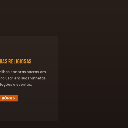
🎵
LHAS RELIGIOSAS
rilhas sonoras sacras em
ara usar em suas vinhetas,
tações e eventos.
BÔNUS