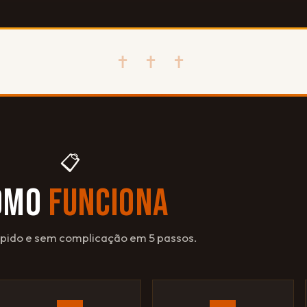
✝ ✝ ✝
📋
OMO
FUNCIONA
ápido e sem complicação em 5 passos.