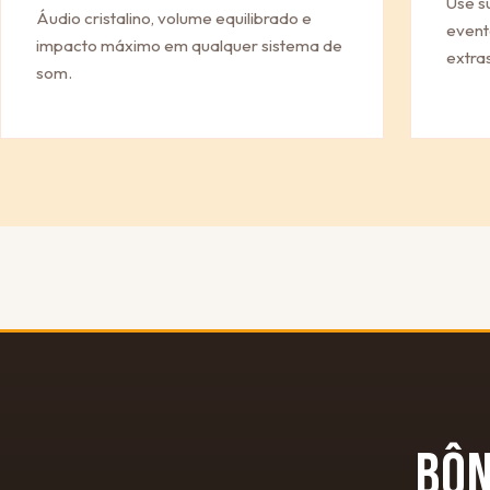
Use s
Áudio cristalino, volume equilibrado e
event
impacto máximo em qualquer sistema de
extras
som.
BÔ