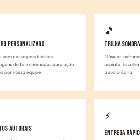
🎵
IRO PERSONALIZADO
TRILHA SONORA
s com passagens bíblicas,
Músicas instrum
gens de fé e chamadas para ação
espírito. Escolh
os por nossa equipe.
a sua própria.
⚡
ITOS AUTORAIS
ENTREGA RÁPID