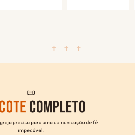
✝ ✝ ✝
📜
COTE
COMPLETO
igreja precisa para uma comunicação de fé
impecável.