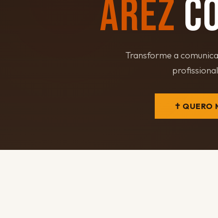
AREZ
CO
Transforme a comunicaç
profissional
✝ QUERO 