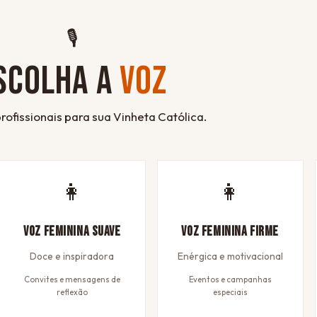
🎙
SCOLHA A
VOZ
rofissionais para sua Vinheta Católica.
👩
👩
Voz Feminina Suave
Voz Feminina Firme
Doce e inspiradora
Enérgica e motivacional
Convites e mensagens de
Eventos e campanhas
reflexão
especiais