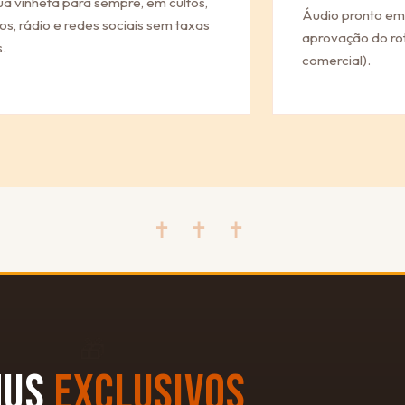
ua vinheta para sempre, em cultos,
Áudio pronto em
os, rádio e redes sociais sem taxas
aprovação do rot
.
comercial).
✝ ✝ ✝
🎁
NUS
EXCLUSIVOS