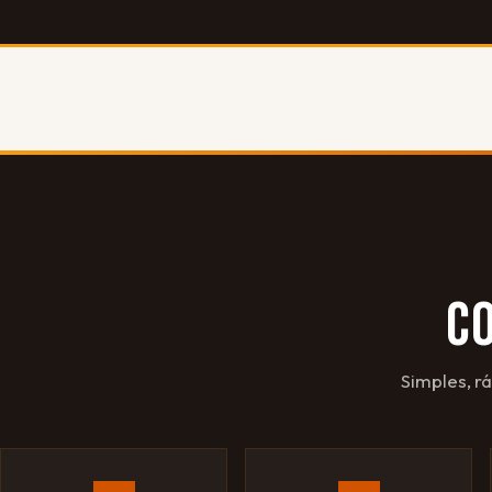
C
Simples, r