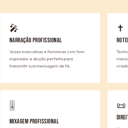
🎤
✝
NARRAÇÃO PROFISSIONAL
ROTE
Vozes masculinas e femininas com tom
Texto
inspirador e dicção perfeita para
mensa
transmitir sua mensagem de fé.
criad
📜
🎚
DIRE
MIXAGEM PROFISSIONAL