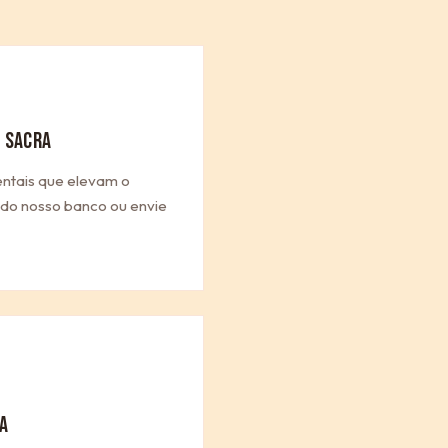
 SACRA
entais que elevam o
a do nosso banco ou envie
A