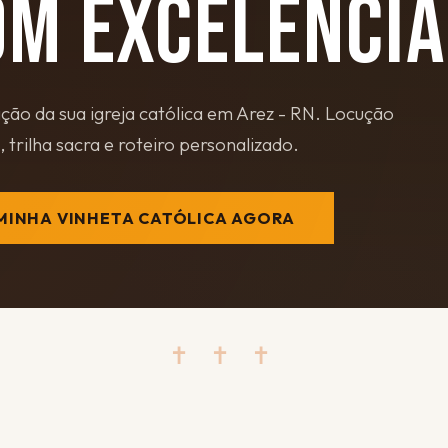
M EXCELÊNCIA
ão da sua igreja católica em Arez - RN. Locução
, trilha sacra e roteiro personalizado.
MINHA VINHETA CATÓLICA AGORA
✝ ✝ ✝