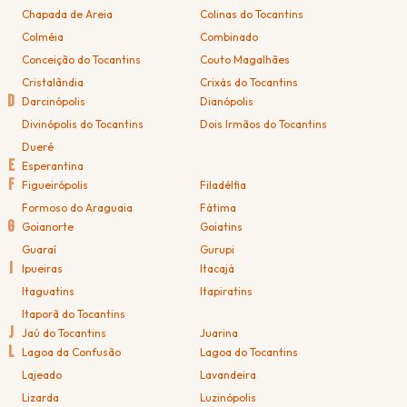
Chapada de Areia
Colinas do Tocantins
Colméia
Combinado
Conceição do Tocantins
Couto Magalhães
Cristalândia
Crixás do Tocantins
D
Darcinópolis
Dianópolis
Divinópolis do Tocantins
Dois Irmãos do Tocantins
Dueré
E
Esperantina
F
Figueirópolis
Filadélfia
Formoso do Araguaia
Fátima
G
Goianorte
Goiatins
Guaraí
Gurupi
I
Ipueiras
Itacajá
Itaguatins
Itapiratins
Itaporã do Tocantins
J
Jaú do Tocantins
Juarina
L
Lagoa da Confusão
Lagoa do Tocantins
Lajeado
Lavandeira
Lizarda
Luzinópolis