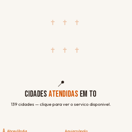
✝ ✝ ✝
✝ ✝ ✝
📍
CIDADES
ATENDIDAS
EM TO
139 cidades — clique para ver o servico disponivel.
A
Abreulândia
Aguiarnópolis