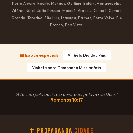
Porto Alegre, Recife, Manaus, Goiânia, Belém, Florianópolis,
Vitória, Natal, João Pessoa, Maceió, Aracaju, Cuiabá, Campo
Grande, Teresina, São Luís, Macapá, Palmas, Porto Velho, Rio
Branco, Boa Vista.
📅 Época especial:
Vinheta Dia dos Pais
Vinheta para Campanha Missionária
✝
"A fé vem pelo ouvir, e o ouvir pela palavra de Deus."
—
Romanos 10:17
✝ Propaganda
Cidade