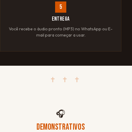
5
ENTREGA
Você recebe o áudio pronto (MP3) no WhatsApp ou E-
mail para começar a usar.
✝ ✝ ✝
🎧
DEMONSTRATIVOS