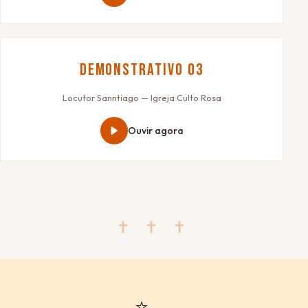
Demonstrativo 03
Locutor Sanntiago — Igreja Culto Rosa
Ouvir agora
✝ ✝ ✝
⭐