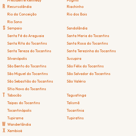
Presidente Kennedy
Pugmil
R
Recursolândia
Riachinho
Rio da Conceição
Rio dos Bois
Rio Sono
S
Sampaio
Sandolândia
Santa Fé do Araguaia
Santa Maria do Tocantins
Santa Rita do Tocantins
Santa Rosa do Tocantins
Santa Tereza do Tocantins
Santa Terezinha do Tocantins
Silvanópolis
Sucupira
São Bento do Tocantins
São Félix do Tocantins
São Miguel do Tocantins
São Salvador do Tocantins
São Sebastião do Tocantins
São Valério
Sítio Novo do Tocantins
T
Tabocão
Taguatinga
Taipas do Tocantins
Talismã
Tocantinópolis
Tocantínia
Tupirama
Tupiratins
W
Wanderlândia
X
Xambioá