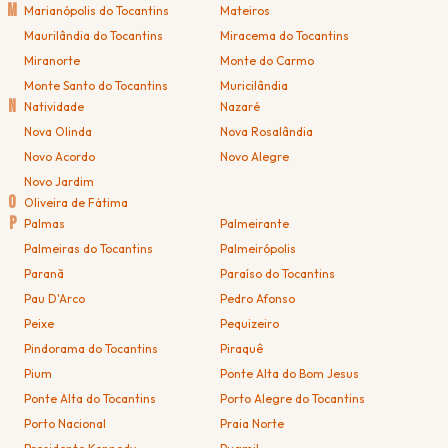
M
Marianópolis do Tocantins
Mateiros
Maurilândia do Tocantins
Miracema do Tocantins
Miranorte
Monte do Carmo
Monte Santo do Tocantins
Muricilândia
N
Natividade
Nazaré
Nova Olinda
Nova Rosalândia
Novo Acordo
Novo Alegre
Novo Jardim
O
Oliveira de Fátima
P
Palmas
Palmeirante
Palmeiras do Tocantins
Palmeirópolis
Paranã
Paraíso do Tocantins
Pau D'Arco
Pedro Afonso
Peixe
Pequizeiro
Pindorama do Tocantins
Piraquê
Pium
Ponte Alta do Bom Jesus
Ponte Alta do Tocantins
Porto Alegre do Tocantins
Porto Nacional
Praia Norte