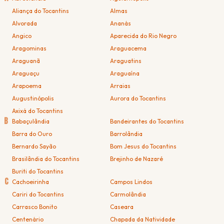
Aliança do Tocantins
Almas
Alvorada
Ananás
Angico
Aparecida do Rio Negro
Aragominas
Araguacema
Araguanã
Araguatins
Araguaçu
Araguaína
Arapoema
Arraias
Augustinópolis
Aurora do Tocantins
Axixá do Tocantins
B
Babaçulândia
Bandeirantes do Tocantins
Barra do Ouro
Barrolândia
Bernardo Sayão
Bom Jesus do Tocantins
Brasilândia do Tocantins
Brejinho de Nazaré
Buriti do Tocantins
C
Cachoeirinha
Campos Lindos
Cariri do Tocantins
Carmolândia
Carrasco Bonito
Caseara
Centenário
Chapada da Natividade