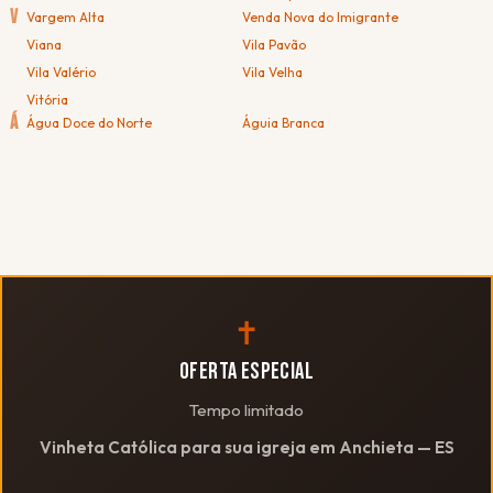
V
Vargem Alta
Venda Nova do Imigrante
Viana
Vila Pavão
Vila Valério
Vila Velha
Vitória
Á
Água Doce do Norte
Águia Branca
✝
OFERTA ESPECIAL
Tempo limitado
Vinheta Católica para sua igreja em Anchieta — ES