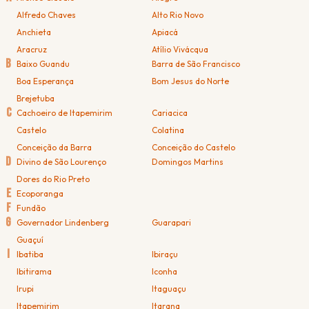
Alfredo Chaves
Alto Rio Novo
Anchieta
Apiacá
Aracruz
Atílio Vivácqua
B
Baixo Guandu
Barra de São Francisco
Boa Esperança
Bom Jesus do Norte
Brejetuba
C
Cachoeiro de Itapemirim
Cariacica
Castelo
Colatina
Conceição da Barra
Conceição do Castelo
D
Divino de São Lourenço
Domingos Martins
Dores do Rio Preto
E
Ecoporanga
F
Fundão
G
Governador Lindenberg
Guarapari
Guaçuí
I
Ibatiba
Ibiraçu
Ibitirama
Iconha
Irupi
Itaguaçu
Itapemirim
Itarana