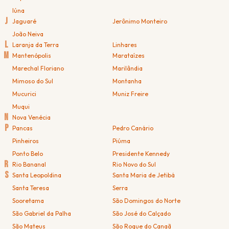
Iúna
J
Jaguaré
Jerônimo Monteiro
João Neiva
L
Laranja da Terra
Linhares
M
Mantenópolis
Marataízes
Marechal Floriano
Marilândia
Mimoso do Sul
Montanha
Mucurici
Muniz Freire
Muqui
N
Nova Venécia
P
Pancas
Pedro Canário
Pinheiros
Piúma
Ponto Belo
Presidente Kennedy
R
Rio Bananal
Rio Novo do Sul
S
Santa Leopoldina
Santa Maria de Jetibá
Santa Teresa
Serra
Sooretama
São Domingos do Norte
São Gabriel da Palha
São José do Calçado
São Mateus
São Roque do Canaã