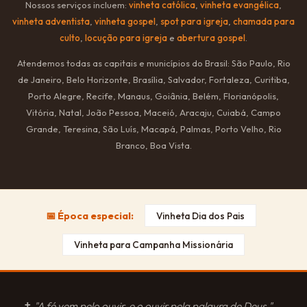
Nossos serviços incluem:
vinheta católica
,
vinheta evangélica
,
vinheta adventista
,
vinheta gospel
,
spot para igreja
,
chamada para
culto
,
locução para igreja
e
abertura gospel
.
Atendemos todas as capitais e municípios do Brasil: São Paulo, Rio
de Janeiro, Belo Horizonte, Brasília, Salvador, Fortaleza, Curitiba,
Porto Alegre, Recife, Manaus, Goiânia, Belém, Florianópolis,
Vitória, Natal, João Pessoa, Maceió, Aracaju, Cuiabá, Campo
Grande, Teresina, São Luís, Macapá, Palmas, Porto Velho, Rio
Branco, Boa Vista.
📅 Época especial:
Vinheta Dia dos Pais
Vinheta para Campanha Missionária
✝
"A fé vem pelo ouvir, e o ouvir pela palavra de Deus."
—