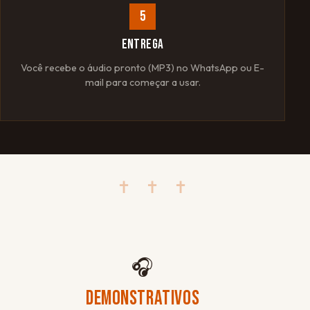
5
ENTREGA
Você recebe o áudio pronto (MP3) no WhatsApp ou E-
mail para começar a usar.
✝ ✝ ✝
🎧
DEMONSTRATIVOS