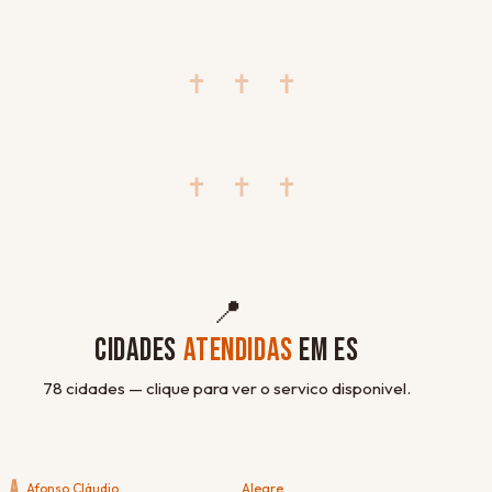
✝ ✝ ✝
✝ ✝ ✝
📍
CIDADES
ATENDIDAS
EM ES
78 cidades — clique para ver o servico disponivel.
A
Afonso Cláudio
Alegre