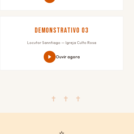
Demonstrativo 03
Locutor Sanntiago — Igreja Culto Rosa
Ouvir agora
✝ ✝ ✝
⭐