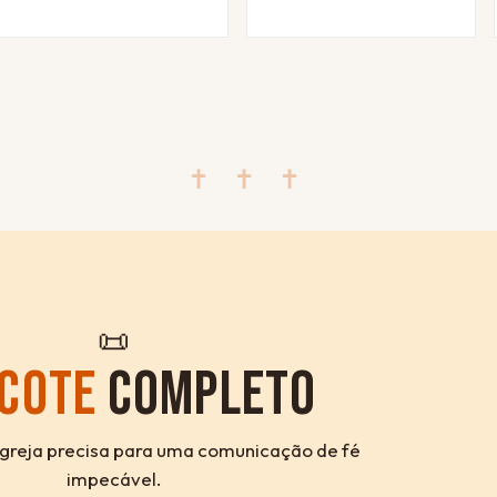
✝ ✝ ✝
📜
COTE
COMPLETO
igreja precisa para uma comunicação de fé
impecável.