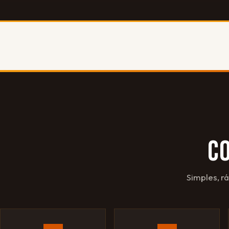
C
Simples, r