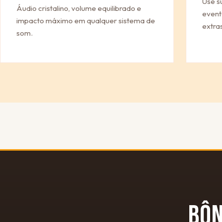
Use s
Áudio cristalino, volume equilibrado e
event
impacto máximo em qualquer sistema de
extras
som.
BÔ