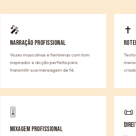
🎤
✝
NARRAÇÃO PROFISSIONAL
ROTE
Vozes masculinas e femininas com tom
Texto
inspirador e dicção perfeita para
mensa
transmitir sua mensagem de fé.
criad
📜
🎚
DIRE
MIXAGEM PROFISSIONAL