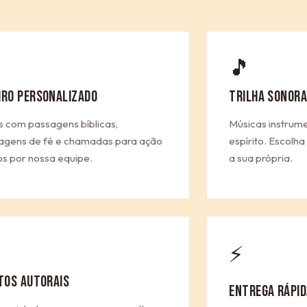
🎵
IRO PERSONALIZADO
TRILHA SONORA
s com passagens bíblicas,
Músicas instrum
gens de fé e chamadas para ação
espírito. Escolh
os por nossa equipe.
a sua própria.
⚡
ITOS AUTORAIS
ENTREGA RÁPID