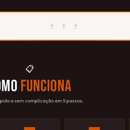
✝ ✝ ✝
📋
OMO
FUNCIONA
ápido e sem complicação em 5 passos.