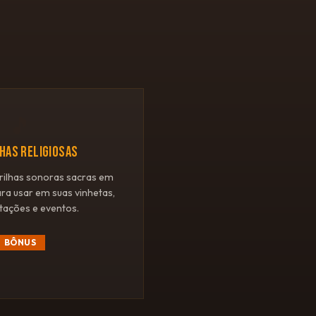
🎵
LHAS RELIGIOSAS
rilhas sonoras sacras em
ara usar em suas vinhetas,
tações e eventos.
BÔNUS