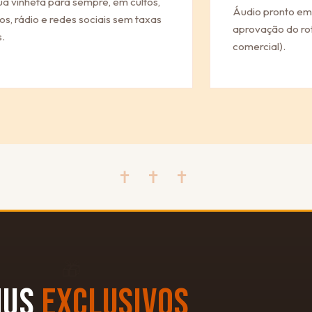
ua vinheta para sempre, em cultos,
Áudio pronto em
os, rádio e redes sociais sem taxas
aprovação do rot
.
comercial).
✝ ✝ ✝
🎁
NUS
EXCLUSIVOS