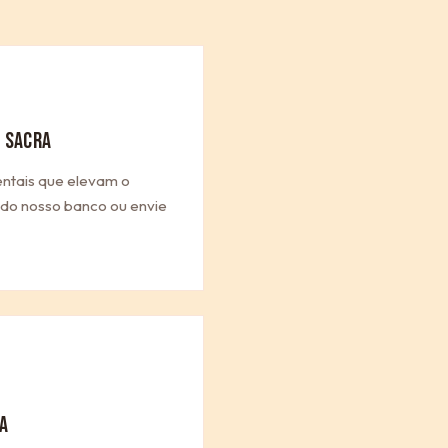
 SACRA
entais que elevam o
a do nosso banco ou envie
A