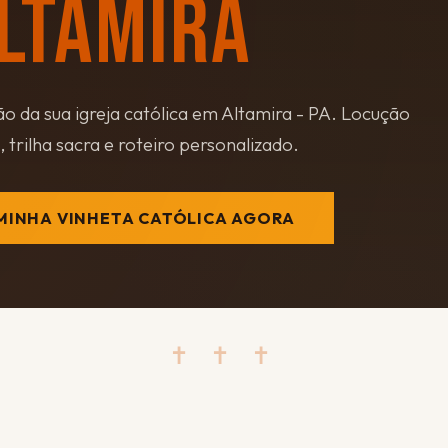
LTAMIRA
 da sua igreja católica em Altamira - PA. Locução
, trilha sacra e roteiro personalizado.
MINHA VINHETA CATÓLICA AGORA
✝ ✝ ✝