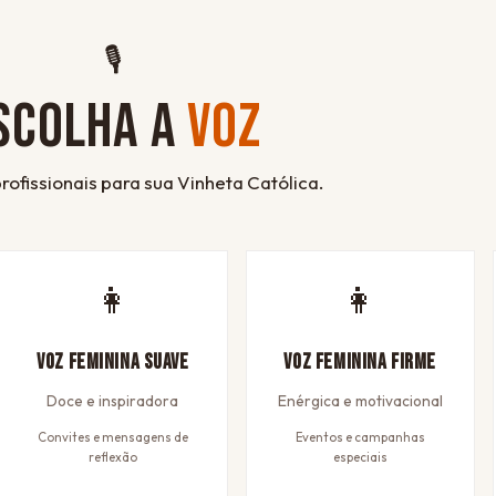
🎙
SCOLHA A
VOZ
rofissionais para sua Vinheta Católica.
👩
👩
Voz Feminina Suave
Voz Feminina Firme
Doce e inspiradora
Enérgica e motivacional
Convites e mensagens de
Eventos e campanhas
reflexão
especiais