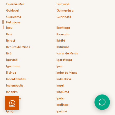
Guarda-Mor
Guaxupé
Guidoval
Guimarânia
Guiricema
Gurinhatã
H
Heliodora
I
Iapu
Ibertioga
Ibiaí
Ibiracatu
Ibiraci
Ibirité
Ibitiúra de Minas
Ibituruna
Ibiá
Icaraí de Minas
Igarapé
Igaratinga
Iguatama
Ijaci
Ilicínea
Imbé de Minas
Inconfidentes
Indaiabira
Indianópolis
Ingaí
Inhapim
Inhaúma
Inimutaba
Ipaba
Ipanema
Ipatinga
Ipiaçu
Ipuiúna