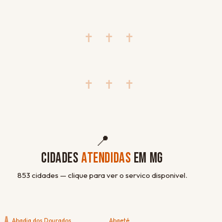
✝ ✝ ✝
✝ ✝ ✝
📍
CIDADES
ATENDIDAS
EM MG
853 cidades — clique para ver o servico disponivel.
A
Abadia dos Dourados
Abaeté