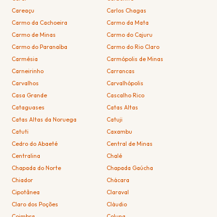
Careaçu
Carlos Chagas
Carmo da Cachoeira
Carmo da Mata
Carmo de Minas
Carmo do Cajuru
Carmo do Paranaíba
Carmo do Rio Claro
Carmésia
Carmópolis de Minas
Carneirinho
Carrancas
Carvalhos
Carvalhópolis
Casa Grande
Cascalho Rico
Cataguases
Catas Altas
Catas Altas da Noruega
Catuji
Catuti
Caxambu
Cedro do Abaeté
Central de Minas
Centralina
Chalé
Chapada do Norte
Chapada Gaúcha
Chiador
Chácara
Cipotânea
Claraval
Claro dos Poções
Cláudio
Coimbra
Coluna