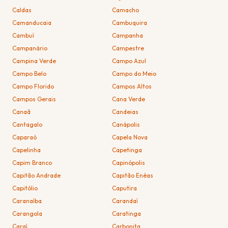
Caldas
Camacho
Camanducaia
Cambuquira
Cambuí
Campanha
Campanário
Campestre
Campina Verde
Campo Azul
Campo Belo
Campo do Meio
Campo Florido
Campos Altos
Campos Gerais
Cana Verde
Canaã
Candeias
Cantagalo
Canápolis
Caparaó
Capela Nova
Capelinha
Capetinga
Capim Branco
Capinópolis
Capitão Andrade
Capitão Enéas
Capitólio
Caputira
Caranaíba
Carandaí
Carangola
Caratinga
Caraí
Carbonita