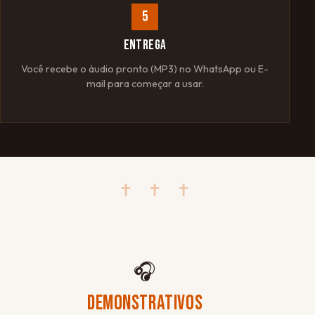
5
ENTREGA
Você recebe o áudio pronto (MP3) no WhatsApp ou E-
mail para começar a usar.
✝ ✝ ✝
🎧
DEMONSTRATIVOS