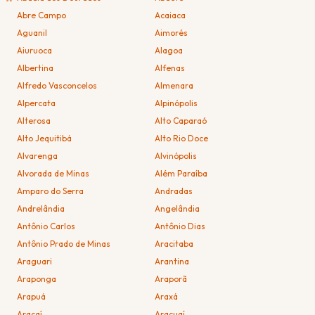
Abre Campo
Acaiaca
Aguanil
Aimorés
Aiuruoca
Alagoa
Albertina
Alfenas
Alfredo Vasconcelos
Almenara
Alpercata
Alpinópolis
Alterosa
Alto Caparaó
Alto Jequitibá
Alto Rio Doce
Alvarenga
Alvinópolis
Alvorada de Minas
Além Paraíba
Amparo do Serra
Andradas
Andrelândia
Angelândia
Antônio Carlos
Antônio Dias
Antônio Prado de Minas
Aracitaba
Araguari
Arantina
Araponga
Araporã
Arapuá
Araxá
Araçaí
Araçuaí