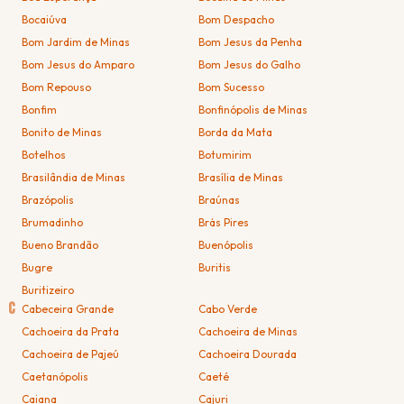
Bocaiúva
Bom Despacho
Bom Jardim de Minas
Bom Jesus da Penha
Bom Jesus do Amparo
Bom Jesus do Galho
Bom Repouso
Bom Sucesso
Bonfim
Bonfinópolis de Minas
Bonito de Minas
Borda da Mata
Botelhos
Botumirim
Brasilândia de Minas
Brasília de Minas
Brazópolis
Braúnas
Brumadinho
Brás Pires
Bueno Brandão
Buenópolis
Bugre
Buritis
Buritizeiro
C
Cabeceira Grande
Cabo Verde
Cachoeira da Prata
Cachoeira de Minas
Cachoeira de Pajeú
Cachoeira Dourada
Caetanópolis
Caeté
Caiana
Cajuri