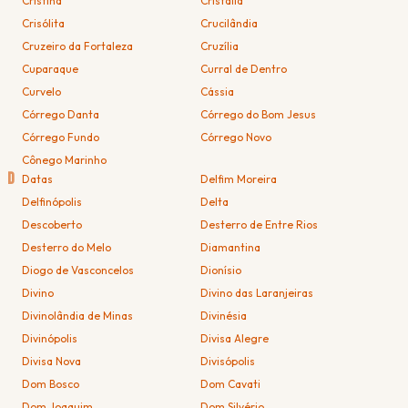
Cristina
Cristália
Crisólita
Crucilândia
Cruzeiro da Fortaleza
Cruzília
Cuparaque
Curral de Dentro
Curvelo
Cássia
Córrego Danta
Córrego do Bom Jesus
Córrego Fundo
Córrego Novo
Cônego Marinho
D
Datas
Delfim Moreira
Delfinópolis
Delta
Descoberto
Desterro de Entre Rios
Desterro do Melo
Diamantina
Diogo de Vasconcelos
Dionísio
Divino
Divino das Laranjeiras
Divinolândia de Minas
Divinésia
Divinópolis
Divisa Alegre
Divisa Nova
Divisópolis
Dom Bosco
Dom Cavati
Dom Joaquim
Dom Silvério