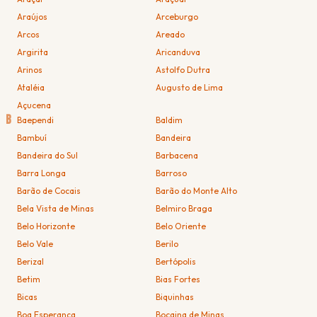
Araújos
Arceburgo
Arcos
Areado
Argirita
Aricanduva
Arinos
Astolfo Dutra
Ataléia
Augusto de Lima
Açucena
B
Baependi
Baldim
Bambuí
Bandeira
Bandeira do Sul
Barbacena
Barra Longa
Barroso
Barão de Cocais
Barão do Monte Alto
Bela Vista de Minas
Belmiro Braga
Belo Horizonte
Belo Oriente
Belo Vale
Berilo
Berizal
Bertópolis
Betim
Bias Fortes
Bicas
Biquinhas
Boa Esperança
Bocaina de Minas