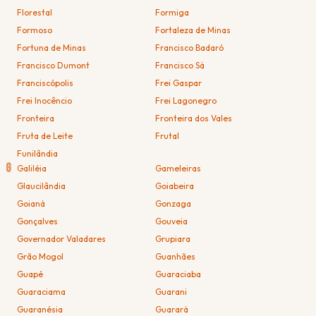
Florestal
Formiga
Formoso
Fortaleza de Minas
Fortuna de Minas
Francisco Badaró
Francisco Dumont
Francisco Sá
Franciscópolis
Frei Gaspar
Frei Inocêncio
Frei Lagonegro
Fronteira
Fronteira dos Vales
Fruta de Leite
Frutal
Funilândia
G
Galiléia
Gameleiras
Glaucilândia
Goiabeira
Goianá
Gonzaga
Gonçalves
Gouveia
Governador Valadares
Grupiara
Grão Mogol
Guanhães
Guapé
Guaraciaba
Guaraciama
Guarani
Guaranésia
Guarará