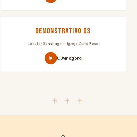
Demonstrativo 03
Locutor Sanntiago — Igreja Culto Rosa
Ouvir agora
✝ ✝ ✝
⭐