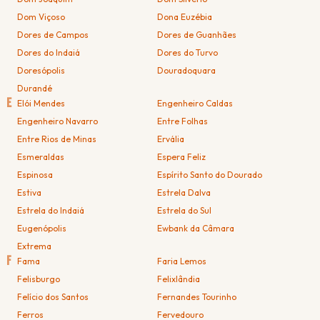
Dom Viçoso
Dona Euzébia
Dores de Campos
Dores de Guanhães
Dores do Indaiá
Dores do Turvo
Doresópolis
Douradoquara
Durandé
E
Elói Mendes
Engenheiro Caldas
Engenheiro Navarro
Entre Folhas
Entre Rios de Minas
Ervália
Esmeraldas
Espera Feliz
Espinosa
Espírito Santo do Dourado
Estiva
Estrela Dalva
Estrela do Indaiá
Estrela do Sul
Eugenópolis
Ewbank da Câmara
Extrema
F
Fama
Faria Lemos
Felisburgo
Felixlândia
Felício dos Santos
Fernandes Tourinho
Ferros
Fervedouro