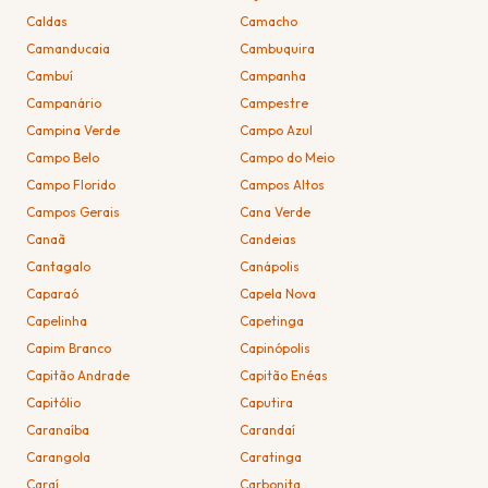
Caldas
Camacho
Camanducaia
Cambuquira
Cambuí
Campanha
Campanário
Campestre
Campina Verde
Campo Azul
Campo Belo
Campo do Meio
Campo Florido
Campos Altos
Campos Gerais
Cana Verde
Canaã
Candeias
Cantagalo
Canápolis
Caparaó
Capela Nova
Capelinha
Capetinga
Capim Branco
Capinópolis
Capitão Andrade
Capitão Enéas
Capitólio
Caputira
Caranaíba
Carandaí
Carangola
Caratinga
Caraí
Carbonita