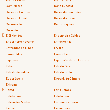
Dom Viçoso
Dona Euzébia
Dores de Campos
Dores de Guanhães
Dores do Indaiá
Dores do Turvo
Doresópolis
Douradoquara
Durandé
E
Elói Mendes
Engenheiro Caldas
Engenheiro Navarro
Entre Folhas
Entre Rios de Minas
Ervália
Esmeraldas
Espera Feliz
Espinosa
Espírito Santo do Dourado
Estiva
Estrela Dalva
Estrela do Indaiá
Estrela do Sul
Eugenópolis
Ewbank da Câmara
Extrema
F
Fama
Faria Lemos
Felisburgo
Felixlândia
Felício dos Santos
Fernandes Tourinho
Ferros
Fervedouro