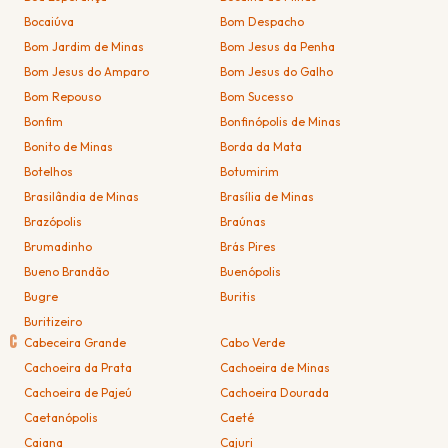
Bocaiúva
Bom Despacho
Bom Jardim de Minas
Bom Jesus da Penha
Bom Jesus do Amparo
Bom Jesus do Galho
Bom Repouso
Bom Sucesso
Bonfim
Bonfinópolis de Minas
Bonito de Minas
Borda da Mata
Botelhos
Botumirim
Brasilândia de Minas
Brasília de Minas
Brazópolis
Braúnas
Brumadinho
Brás Pires
Bueno Brandão
Buenópolis
Bugre
Buritis
Buritizeiro
C
Cabeceira Grande
Cabo Verde
Cachoeira da Prata
Cachoeira de Minas
Cachoeira de Pajeú
Cachoeira Dourada
Caetanópolis
Caeté
Caiana
Cajuri