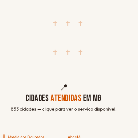
✝ ✝ ✝
✝ ✝ ✝
📍
CIDADES
ATENDIDAS
EM MG
853 cidades — clique para ver o servico disponivel.
A
Abadia dos Dourados
Abaeté