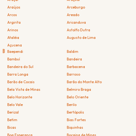
Araújos
Arceburgo
Arcos
Areado
Argirita
Aricanduva
Arinos
Astolfo Dutra
Ataléia
Augusto de Lima
Açucena
B
Baependi
Baldim
Bambuí
Bandeira
Bandeira do Sul
Barbacena
Barra Longa
Barroso
Barão de Cocais
Barão do Monte Alto
Bela Vista de Minas
Belmiro Braga
Belo Horizonte
Belo Oriente
Belo Vale
Berilo
Berizal
Bertópolis
Betim
Bias Fortes
Bicas
Biquinhas
Boa Esperança
Bocaina de Minas