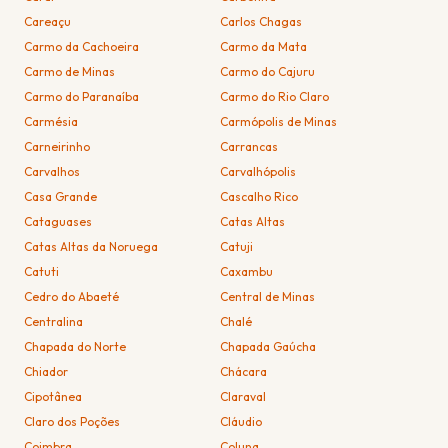
Careaçu
Carlos Chagas
Carmo da Cachoeira
Carmo da Mata
Carmo de Minas
Carmo do Cajuru
Carmo do Paranaíba
Carmo do Rio Claro
Carmésia
Carmópolis de Minas
Carneirinho
Carrancas
Carvalhos
Carvalhópolis
Casa Grande
Cascalho Rico
Cataguases
Catas Altas
Catas Altas da Noruega
Catuji
Catuti
Caxambu
Cedro do Abaeté
Central de Minas
Centralina
Chalé
Chapada do Norte
Chapada Gaúcha
Chiador
Chácara
Cipotânea
Claraval
Claro dos Poções
Cláudio
Coimbra
Coluna