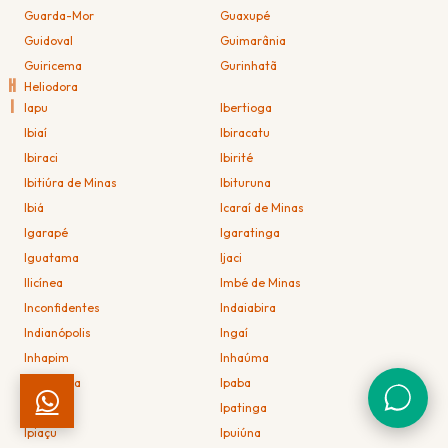
Guarda-Mor
Guaxupé
Guidoval
Guimarânia
Guiricema
Gurinhatã
H
Heliodora
I
Iapu
Ibertioga
Ibiaí
Ibiracatu
Ibiraci
Ibirité
Ibitiúra de Minas
Ibituruna
Ibiá
Icaraí de Minas
Igarapé
Igaratinga
Iguatama
Ijaci
Ilicínea
Imbé de Minas
Inconfidentes
Indaiabira
Indianópolis
Ingaí
Inhapim
Inhaúma
Inimutaba
Ipaba
Ipanema
Ipatinga
Ipiaçu
Ipuiúna