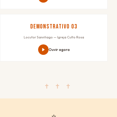
Demonstrativo 03
Locutor Sanntiago — Igreja Culto Rosa
Ouvir agora
✝ ✝ ✝
⭐