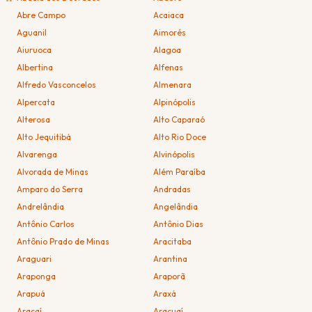
Abre Campo
Acaiaca
Aguanil
Aimorés
Aiuruoca
Alagoa
Albertina
Alfenas
Alfredo Vasconcelos
Almenara
Alpercata
Alpinópolis
Alterosa
Alto Caparaó
Alto Jequitibá
Alto Rio Doce
Alvarenga
Alvinópolis
Alvorada de Minas
Além Paraíba
Amparo do Serra
Andradas
Andrelândia
Angelândia
Antônio Carlos
Antônio Dias
Antônio Prado de Minas
Aracitaba
Araguari
Arantina
Araponga
Araporã
Arapuá
Araxá
Araçaí
Araçuaí