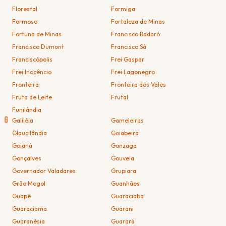
Florestal
Formiga
Formoso
Fortaleza de Minas
Fortuna de Minas
Francisco Badaró
Francisco Dumont
Francisco Sá
Franciscópolis
Frei Gaspar
Frei Inocêncio
Frei Lagonegro
Fronteira
Fronteira dos Vales
Fruta de Leite
Frutal
Funilândia
G
Galiléia
Gameleiras
Glaucilândia
Goiabeira
Goianá
Gonzaga
Gonçalves
Gouveia
Governador Valadares
Grupiara
Grão Mogol
Guanhães
Guapé
Guaraciaba
Guaraciama
Guarani
Guaranésia
Guarará