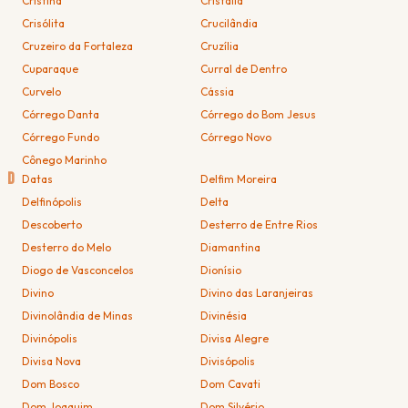
Cristina
Cristália
Crisólita
Crucilândia
Cruzeiro da Fortaleza
Cruzília
Cuparaque
Curral de Dentro
Curvelo
Cássia
Córrego Danta
Córrego do Bom Jesus
Córrego Fundo
Córrego Novo
Cônego Marinho
D
Datas
Delfim Moreira
Delfinópolis
Delta
Descoberto
Desterro de Entre Rios
Desterro do Melo
Diamantina
Diogo de Vasconcelos
Dionísio
Divino
Divino das Laranjeiras
Divinolândia de Minas
Divinésia
Divinópolis
Divisa Alegre
Divisa Nova
Divisópolis
Dom Bosco
Dom Cavati
Dom Joaquim
Dom Silvério