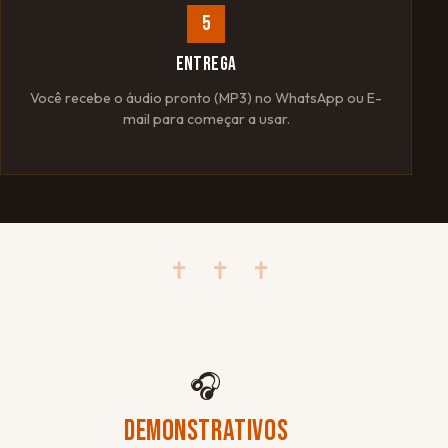
5
ENTREGA
Você recebe o áudio pronto (MP3) no WhatsApp ou E-
mail para começar a usar.
✝ ✝ ✝
🎧
DEMONSTRATIVOS