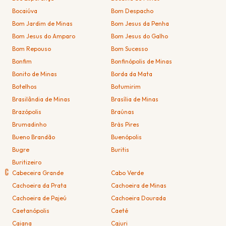
Bocaiúva
Bom Despacho
Bom Jardim de Minas
Bom Jesus da Penha
Bom Jesus do Amparo
Bom Jesus do Galho
Bom Repouso
Bom Sucesso
Bonfim
Bonfinópolis de Minas
Bonito de Minas
Borda da Mata
Botelhos
Botumirim
Brasilândia de Minas
Brasília de Minas
Brazópolis
Braúnas
Brumadinho
Brás Pires
Bueno Brandão
Buenópolis
Bugre
Buritis
Buritizeiro
C
Cabeceira Grande
Cabo Verde
Cachoeira da Prata
Cachoeira de Minas
Cachoeira de Pajeú
Cachoeira Dourada
Caetanópolis
Caeté
Caiana
Cajuri