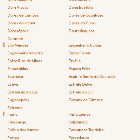
Dom Viçoso
Dona Euzébia
Dores de Campos
Dores de Guanhães
Dores do Indaiá
Dores do Turvo
Doresópolis
Douradoquara
Durandé
E
Elói Mendes
Engenheiro Caldas
Engenheiro Navarro
Entre Folhas
Entre Rios de Minas
Ervália
Esmeraldas
Espera Feliz
Espinosa
Espírito Santo do Dourado
Estiva
Estrela Dalva
Estrela do Indaiá
Estrela do Sul
Eugenópolis
Ewbank da Câmara
Extrema
F
Fama
Faria Lemos
Felisburgo
Felixlândia
Felício dos Santos
Fernandes Tourinho
Ferros
Fervedouro