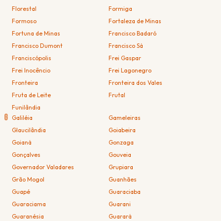
Florestal
Formiga
Formoso
Fortaleza de Minas
Fortuna de Minas
Francisco Badaró
Francisco Dumont
Francisco Sá
Franciscópolis
Frei Gaspar
Frei Inocêncio
Frei Lagonegro
Fronteira
Fronteira dos Vales
Fruta de Leite
Frutal
Funilândia
G
Galiléia
Gameleiras
Glaucilândia
Goiabeira
Goianá
Gonzaga
Gonçalves
Gouveia
Governador Valadares
Grupiara
Grão Mogol
Guanhães
Guapé
Guaraciaba
Guaraciama
Guarani
Guaranésia
Guarará