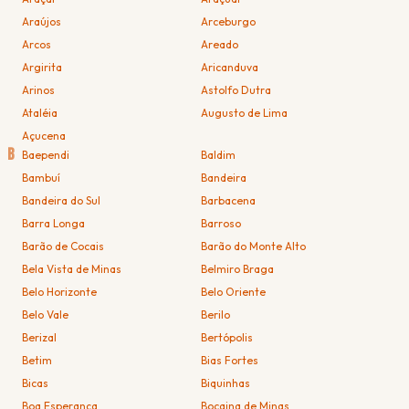
Araújos
Arceburgo
Arcos
Areado
Argirita
Aricanduva
Arinos
Astolfo Dutra
Ataléia
Augusto de Lima
Açucena
B
Baependi
Baldim
Bambuí
Bandeira
Bandeira do Sul
Barbacena
Barra Longa
Barroso
Barão de Cocais
Barão do Monte Alto
Bela Vista de Minas
Belmiro Braga
Belo Horizonte
Belo Oriente
Belo Vale
Berilo
Berizal
Bertópolis
Betim
Bias Fortes
Bicas
Biquinhas
Boa Esperança
Bocaina de Minas