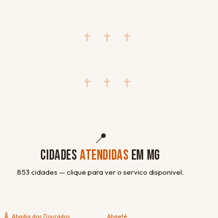
✝ ✝ ✝
✝ ✝ ✝
📍
CIDADES
ATENDIDAS
EM MG
853 cidades — clique para ver o servico disponivel.
A
Abadia dos Dourados
Abaeté