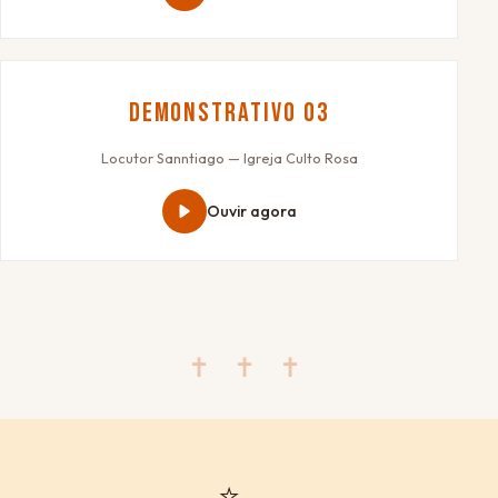
Demonstrativo 03
Locutor Sanntiago — Igreja Culto Rosa
Ouvir agora
✝ ✝ ✝
⭐