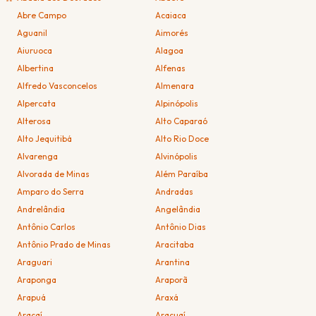
Abre Campo
Acaiaca
Aguanil
Aimorés
Aiuruoca
Alagoa
Albertina
Alfenas
Alfredo Vasconcelos
Almenara
Alpercata
Alpinópolis
Alterosa
Alto Caparaó
Alto Jequitibá
Alto Rio Doce
Alvarenga
Alvinópolis
Alvorada de Minas
Além Paraíba
Amparo do Serra
Andradas
Andrelândia
Angelândia
Antônio Carlos
Antônio Dias
Antônio Prado de Minas
Aracitaba
Araguari
Arantina
Araponga
Araporã
Arapuá
Araxá
Araçaí
Araçuaí