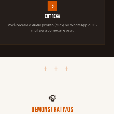
5
ENTREGA
Você recebe o áudio pronto (MP3) no WhatsApp ou E-
mail para começar a usar.
✝ ✝ ✝
🎧
DEMONSTRATIVOS