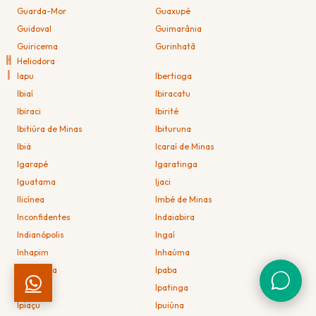
Guarda-Mor
Guaxupé
Guidoval
Guimarânia
Guiricema
Gurinhatã
H
Heliodora
I
Iapu
Ibertioga
Ibiaí
Ibiracatu
Ibiraci
Ibirité
Ibitiúra de Minas
Ibituruna
Ibiá
Icaraí de Minas
Igarapé
Igaratinga
Iguatama
Ijaci
Ilicínea
Imbé de Minas
Inconfidentes
Indaiabira
Indianópolis
Ingaí
Inhapim
Inhaúma
Inimutaba
Ipaba
Ipanema
Ipatinga
Ipiaçu
Ipuiúna