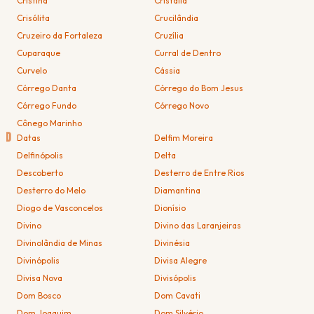
Cristina
Cristália
Crisólita
Crucilândia
Cruzeiro da Fortaleza
Cruzília
Cuparaque
Curral de Dentro
Curvelo
Cássia
Córrego Danta
Córrego do Bom Jesus
Córrego Fundo
Córrego Novo
Cônego Marinho
D
Datas
Delfim Moreira
Delfinópolis
Delta
Descoberto
Desterro de Entre Rios
Desterro do Melo
Diamantina
Diogo de Vasconcelos
Dionísio
Divino
Divino das Laranjeiras
Divinolândia de Minas
Divinésia
Divinópolis
Divisa Alegre
Divisa Nova
Divisópolis
Dom Bosco
Dom Cavati
Dom Joaquim
Dom Silvério