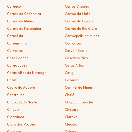
Careaçu
Carlos Chagas
Carmo da Cachoeira
Carmo da Mata
Carmo de Minas
Carmo do Cajuru
Carmo do Paranaíba
Carmo do Rio Claro
Carmésia
Carmópolis de Minas
Carneirinho
Carrancas
Carvalhos
Carvalhópolis
Casa Grande
Cascalho Rico
Cataguases
Catas Altas
Catas Altas da Noruega
Catuji
Catuti
Caxambu
Cedro do Abaeté
Central de Minas
Centralina
Chalé
Chapada do Norte
Chapada Gaúcha
Chiador
Chácara
Cipotânea
Claraval
Claro dos Poções
Cláudio
Coimbra
Coluna