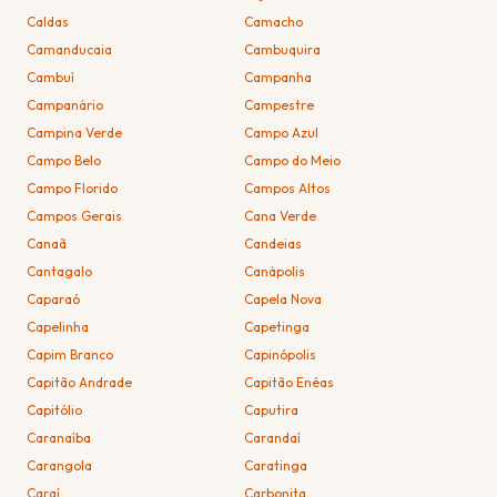
Caldas
Camacho
Camanducaia
Cambuquira
Cambuí
Campanha
Campanário
Campestre
Campina Verde
Campo Azul
Campo Belo
Campo do Meio
Campo Florido
Campos Altos
Campos Gerais
Cana Verde
Canaã
Candeias
Cantagalo
Canápolis
Caparaó
Capela Nova
Capelinha
Capetinga
Capim Branco
Capinópolis
Capitão Andrade
Capitão Enéas
Capitólio
Caputira
Caranaíba
Carandaí
Carangola
Caratinga
Caraí
Carbonita