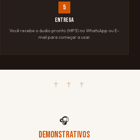
5
ENTREGA
Você recebe o áudio pronto (MP3) no WhatsApp ou E-
mail para começar a usar.
✝ ✝ ✝
🎧
DEMONSTRATIVOS