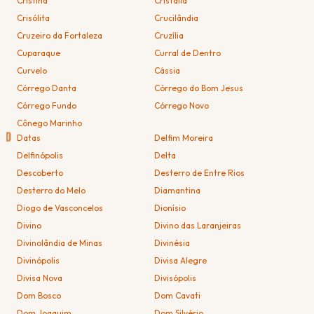
Cristina
Cristália
Crisólita
Crucilândia
Cruzeiro da Fortaleza
Cruzília
Cuparaque
Curral de Dentro
Curvelo
Cássia
Córrego Danta
Córrego do Bom Jesus
Córrego Fundo
Córrego Novo
Cônego Marinho
D
Datas
Delfim Moreira
Delfinópolis
Delta
Descoberto
Desterro de Entre Rios
Desterro do Melo
Diamantina
Diogo de Vasconcelos
Dionísio
Divino
Divino das Laranjeiras
Divinolândia de Minas
Divinésia
Divinópolis
Divisa Alegre
Divisa Nova
Divisópolis
Dom Bosco
Dom Cavati
Dom Joaquim
Dom Silvério