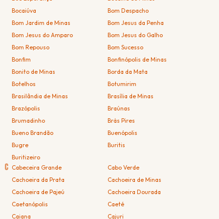
Bocaiúva
Bom Despacho
Bom Jardim de Minas
Bom Jesus da Penha
Bom Jesus do Amparo
Bom Jesus do Galho
Bom Repouso
Bom Sucesso
Bonfim
Bonfinópolis de Minas
Bonito de Minas
Borda da Mata
Botelhos
Botumirim
Brasilândia de Minas
Brasília de Minas
Brazópolis
Braúnas
Brumadinho
Brás Pires
Bueno Brandão
Buenópolis
Bugre
Buritis
Buritizeiro
C
Cabeceira Grande
Cabo Verde
Cachoeira da Prata
Cachoeira de Minas
Cachoeira de Pajeú
Cachoeira Dourada
Caetanópolis
Caeté
Caiana
Cajuri