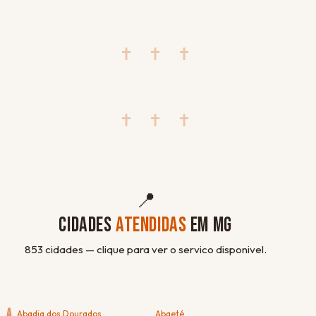
✝ ✝ ✝
✝ ✝ ✝
📍
CIDADES
ATENDIDAS
EM MG
853 cidades — clique para ver o servico disponivel.
A
Abadia dos Dourados
Abaeté