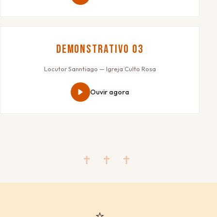
Demonstrativo 03
Locutor Sanntiago — Igreja Culto Rosa
Ouvir agora
✝ ✝ ✝
⭐