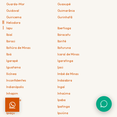
Guarda-Mor
Guaxupé
Guidoval
Guimarânia
Guiricema
Gurinhatã
H
Heliodora
I
Iapu
Ibertioga
Ibiaí
Ibiracatu
Ibiraci
Ibirité
Ibitiúra de Minas
Ibituruna
Ibiá
Icaraí de Minas
Igarapé
Igaratinga
Iguatama
Ijaci
Ilicínea
Imbé de Minas
Inconfidentes
Indaiabira
Indianópolis
Ingaí
Inhapim
Inhaúma
Inimutaba
Ipaba
Ipanema
Ipatinga
Ipiaçu
Ipuiúna