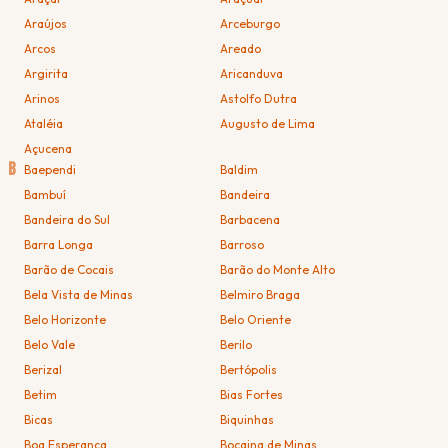
Araújos
Arceburgo
Arcos
Areado
Argirita
Aricanduva
Arinos
Astolfo Dutra
Ataléia
Augusto de Lima
Açucena
B
Baependi
Baldim
Bambuí
Bandeira
Bandeira do Sul
Barbacena
Barra Longa
Barroso
Barão de Cocais
Barão do Monte Alto
Bela Vista de Minas
Belmiro Braga
Belo Horizonte
Belo Oriente
Belo Vale
Berilo
Berizal
Bertópolis
Betim
Bias Fortes
Bicas
Biquinhas
Boa Esperança
Bocaina de Minas