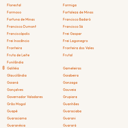
Florestal
Formiga
Formoso
Fortaleza de Minas
Fortuna de Minas
Francisco Badaró
Francisco Dumont
Francisco Sá
Franciscópolis
Frei Gaspar
Frei Inocêncio
Frei Lagonegro
Fronteira
Fronteira dos Vales
Fruta de Leite
Frutal
Funilândia
G
Galiléia
Gameleiras
Glaucilândia
Goiabeira
Goianá
Gonzaga
Gonçalves
Gouveia
Governador Valadares
Grupiara
Grão Mogol
Guanhães
Guapé
Guaraciaba
Guaraciama
Guarani
Guaranésia
Guarará