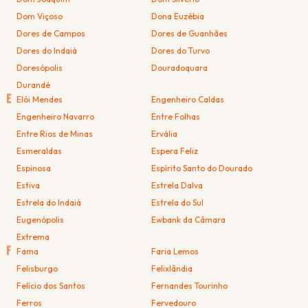
Dom Viçoso
Dona Euzébia
Dores de Campos
Dores de Guanhães
Dores do Indaiá
Dores do Turvo
Doresópolis
Douradoquara
Durandé
E
Elói Mendes
Engenheiro Caldas
Engenheiro Navarro
Entre Folhas
Entre Rios de Minas
Ervália
Esmeraldas
Espera Feliz
Espinosa
Espírito Santo do Dourado
Estiva
Estrela Dalva
Estrela do Indaiá
Estrela do Sul
Eugenópolis
Ewbank da Câmara
Extrema
F
Fama
Faria Lemos
Felisburgo
Felixlândia
Felício dos Santos
Fernandes Tourinho
Ferros
Fervedouro