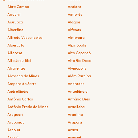
Abre Campo
Acaiaca
Aguanil
Aimorés
Aiuruoca
Alagoa
Albertina
Alfenas
Alfredo Vasconcelos
Almenara
Alpercata
Alpinópolis
Alterosa
Alto Caparaó
Alto Jequitibá
Alto Rio Doce
Alvarenga
Alvinópolis
Alvorada de Minas
Além Paraíba
Amparo do Serra
Andradas
Andrelândia
Angelândia
Antônio Carlos
Antônio Dias
Antônio Prado de Minas
Aracitaba
Araguari
Arantina
Araponga
Araporã
Arapuá
Araxá
Araçaí
Araçuaí