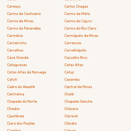
Careaçu
Carlos Chagas
Carmo da Cachoeira
Carmo da Mata
Carmo de Minas
Carmo do Cajuru
Carmo do Paranaíba
Carmo do Rio Claro
Carmésia
Carmópolis de Minas
Carneirinho
Carrancas
Carvalhos
Carvalhópolis
Casa Grande
Cascalho Rico
Cataguases
Catas Altas
Catas Altas da Noruega
Catuji
Catuti
Caxambu
Cedro do Abaeté
Central de Minas
Centralina
Chalé
Chapada do Norte
Chapada Gaúcha
Chiador
Chácara
Cipotânea
Claraval
Claro dos Poções
Cláudio
Coimbra
Coluna