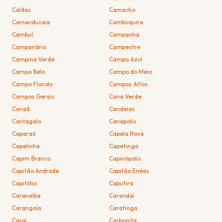
Caldas
Camacho
Camanducaia
Cambuquira
Cambuí
Campanha
Campanário
Campestre
Campina Verde
Campo Azul
Campo Belo
Campo do Meio
Campo Florido
Campos Altos
Campos Gerais
Cana Verde
Canaã
Candeias
Cantagalo
Canápolis
Caparaó
Capela Nova
Capelinha
Capetinga
Capim Branco
Capinópolis
Capitão Andrade
Capitão Enéas
Capitólio
Caputira
Caranaíba
Carandaí
Carangola
Caratinga
Caraí
Carbonita