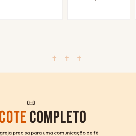
✝ ✝ ✝
📜
COTE
COMPLETO
igreja precisa para uma comunicação de fé