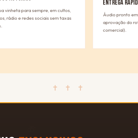
ENTREGA RÁPID
ua vinheta para sempre, em cultos,
Áudio pronto em
os, rádio e redes sociais sem taxas
aprovação do rot
.
comercial).
✝ ✝ ✝
🎁