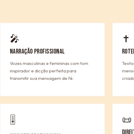
🎤
✝
NARRAÇÃO PROFISSIONAL
ROTE
Vozes masculinas e femininas com tom
Texto
inspirador e dicção perfeita para
mensa
transmitir sua mensagem de fé.
criad
📜
🎚
DIRE