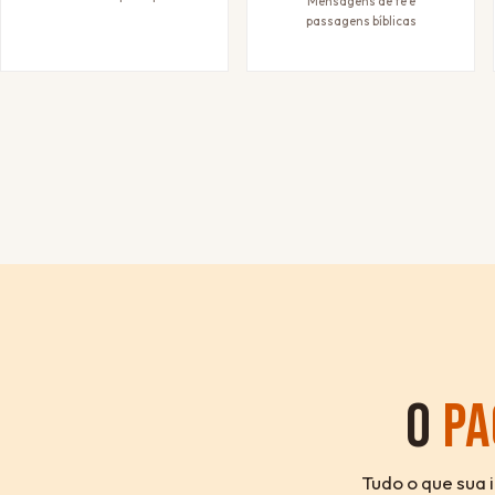
Mensagens de fé e
passagens bíblicas
O
PA
Tudo o que sua 