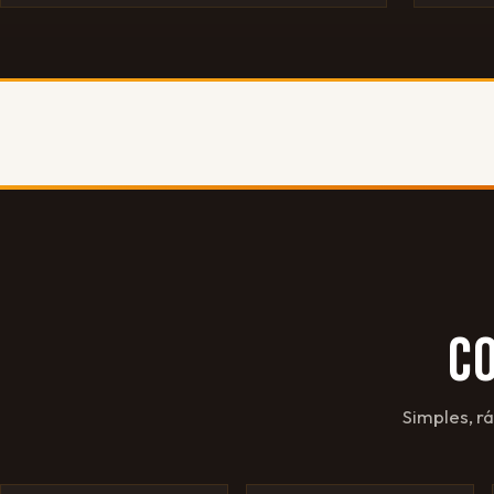
C
Simples, r