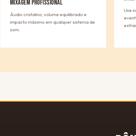
MIXAGEM PROFISSIONAL
Use s
Áudio cristalino, volume equilibrado e
event
impacto máximo em qualquer sistema de
extras
som.