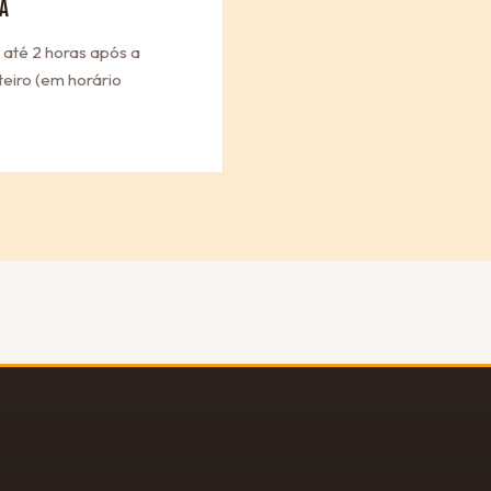
A
 até 2 horas após a
eiro (em horário