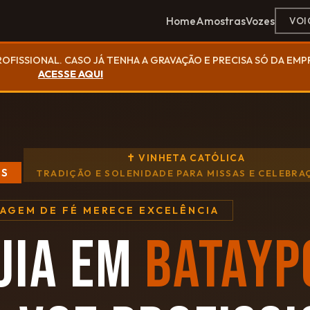
Home
Amostras
Vozes
VOI
ROFISSIONAL. CASO JÁ TENHA A GRAVAÇÃO E PRECISA SÓ DA EM
ACESSE AQUI
✝ VINHETA CATÓLICA
MS
TRADIÇÃO E SOLENIDADE PARA MISSAS E CELEBRA
SAGEM DE FÉ MERECE EXCELÊNCIA
UIA EM
BATAYP