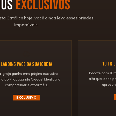
NUS
EXCLUSIVOS
eta Católica hoje, você ainda leva esses brindes
imperdíveis.
🌐
10 TRI
LANDING PAGE DA SUA IGREJA
Pacote com 10 t
a igreja ganha uma página exclusiva
alta qualidade p
ro do Propaganda Cidade! Ideal para
apresen
compartilhar e atrair fiéis.
EXCLUSIVO