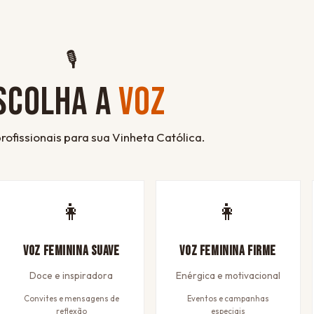
🎙
SCOLHA A
VOZ
rofissionais para sua Vinheta Católica.
👩
👩
Voz Feminina Suave
Voz Feminina Firme
Doce e inspiradora
Enérgica e motivacional
Convites e mensagens de
Eventos e campanhas
reflexão
especiais