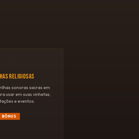
🎵
LHAS RELIGIOSAS
rilhas sonoras sacras em
ara usar em suas vinhetas,
tações e eventos.
BÔNUS