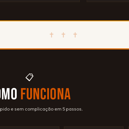
✝ ✝ ✝
📋
OMO
FUNCIONA
ápido e sem complicação em 5 passos.