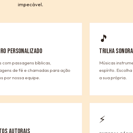
impecável.
🎵
IRO PERSONALIZADO
TRILHA SONORA
s com passagens bíblicas,
Músicas instrum
gens de fé e chamadas para ação
espírito. Escolh
os por nossa equipe.
a sua própria.
⚡
ITOS AUTORAIS