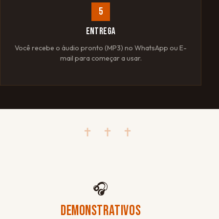
5
ENTREGA
Você recebe o áudio pronto (MP3) no WhatsApp ou E-
mail para começar a usar.
✝ ✝ ✝
🎧
DEMONSTRATIVOS