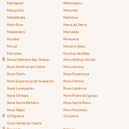
Mariópolis
Marmeleiro
Marquinho
Marumbi
Matelândia
Matinhos
Mato Rico
Mauá da Serra
Medianeira
Mercedes
Mirador
Miraselva
Missal
Moreira Sales
Morretes
Munhoz de Melo
N
Nossa Senhora das Graças
Nova Aliança do Ivaí
Nova América da Colina
Nova Aurora
Nova Cantu
Nova Esperança
Nova Esperança do Sudoeste
Nova Fátima
Nova Laranjeiras
Nova Londrina
Nova Olímpia
Nova Prata do Iguaçu
Nova Santa Bárbara
Nova Santa Rosa
Nova Tebas
Novo Itacolomi
O
Ortigueira
Ourizona
Ouro Verde do Oeste