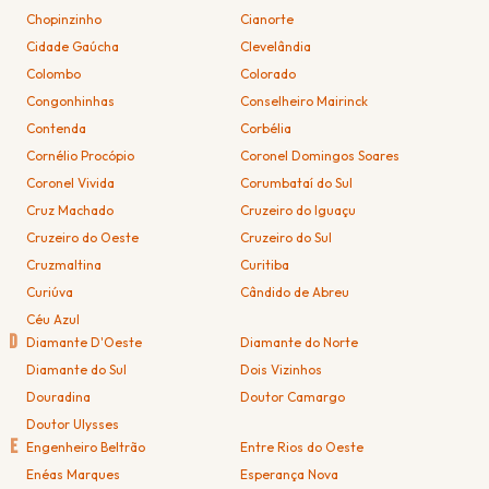
Chopinzinho
Cianorte
Cidade Gaúcha
Clevelândia
Colombo
Colorado
Congonhinhas
Conselheiro Mairinck
Contenda
Corbélia
Cornélio Procópio
Coronel Domingos Soares
Coronel Vivida
Corumbataí do Sul
Cruz Machado
Cruzeiro do Iguaçu
Cruzeiro do Oeste
Cruzeiro do Sul
Cruzmaltina
Curitiba
Curiúva
Cândido de Abreu
Céu Azul
D
Diamante D'Oeste
Diamante do Norte
Diamante do Sul
Dois Vizinhos
Douradina
Doutor Camargo
Doutor Ulysses
E
Engenheiro Beltrão
Entre Rios do Oeste
Enéas Marques
Esperança Nova