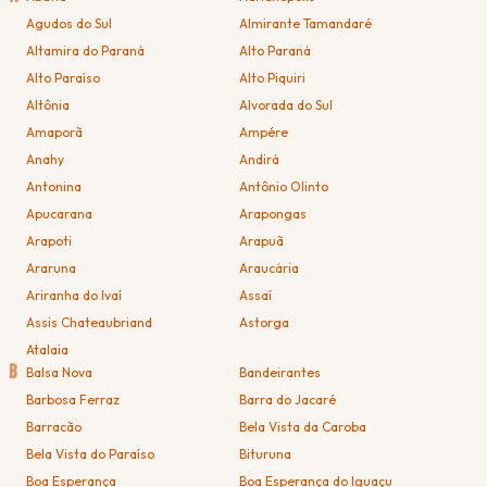
Agudos do Sul
Almirante Tamandaré
Altamira do Paraná
Alto Paraná
Alto Paraíso
Alto Piquiri
Altônia
Alvorada do Sul
Amaporã
Ampére
Anahy
Andirá
Antonina
Antônio Olinto
Apucarana
Arapongas
Arapoti
Arapuã
Araruna
Araucária
Ariranha do Ivaí
Assaí
Assis Chateaubriand
Astorga
Atalaia
B
Balsa Nova
Bandeirantes
Barbosa Ferraz
Barra do Jacaré
Barracão
Bela Vista da Caroba
Bela Vista do Paraíso
Bituruna
Boa Esperança
Boa Esperança do Iguaçu