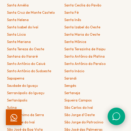
Santa Amélia
Santa Cecília do Pavão
Santa Cruz de Monte Castelo
Santa Fé
Santa Helena
Santa Inês
Santa Isabel do Ivaí
Santa Izabel do Oeste
Santa Lúcia
Santa Maria do Oeste
Santa Mariana
Santa Mônica
Santa Tereza do Oeste
Santa Terezinha de Itaipu
Santana do Itararé
Santo Antônio da Platina
Santo Antônio do Caiuá
Santo Antônio do Paraíso
Santo Antônio do Sudoeste
Santo Inácio
Sapopema
Sarandi
Saudade do Iguaçu
Sengés
Serranópolis do Iguaçu
Sertaneja
Sertanópolis
Siqueira Campos
Sulina
São Carlos do Ivaí
São Jerônimo da Serra
São Jorge d'Oeste
São Jorge do Ivaí
São Jorge do Patrocínio
São José da Boa Vista
São José das Palmeiras