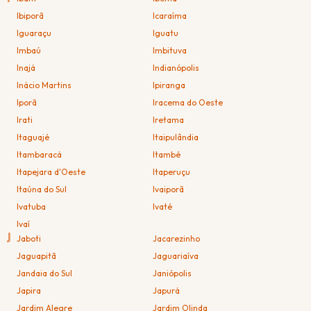
Ibiporã
Icaraíma
Iguaraçu
Iguatu
Imbaú
Imbituva
Inajá
Indianópolis
Inácio Martins
Ipiranga
Iporã
Iracema do Oeste
Irati
Iretama
Itaguajé
Itaipulândia
Itambaracá
Itambé
Itapejara d'Oeste
Itaperuçu
Itaúna do Sul
Ivaiporã
Ivatuba
Ivaté
Ivaí
J
Jaboti
Jacarezinho
Jaguapitã
Jaguariaíva
Jandaia do Sul
Janiópolis
Japira
Japurá
Jardim Alegre
Jardim Olinda