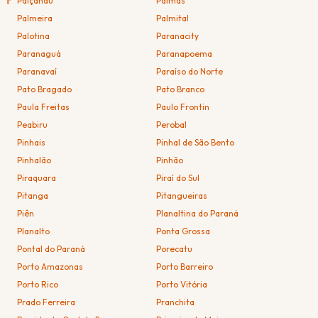
P
Paiçandu
Palmas
Palmeira
Palmital
Palotina
Paranacity
Paranaguá
Paranapoema
Paranavaí
Paraíso do Norte
Pato Bragado
Pato Branco
Paula Freitas
Paulo Frontin
Peabiru
Perobal
Pinhais
Pinhal de São Bento
Pinhalão
Pinhão
Piraquara
Piraí do Sul
Pitanga
Pitangueiras
Piên
Planaltina do Paraná
Planalto
Ponta Grossa
Pontal do Paraná
Porecatu
Porto Amazonas
Porto Barreiro
Porto Rico
Porto Vitória
Prado Ferreira
Pranchita