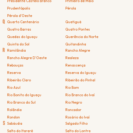
Presidente Castelo Branco
Primeiro de Maio
Prudentópolis
Pérola
Pérola d'Oeste
Q
Quarto Centenário
Quatiguá
Quatro Barras
Quatro Pontes
Quedas do Iguaçu
Querência do Norte
Quinta do Sol
Quitandinha
R
Ramilândia
Rancho Alegre
Rancho Alegre D'Oeste
Realeza
Rebouças
Renascença
Reserva
Reserva do Iguaçu
Ribeirão Claro
Ribeirão do Pinhal
Rio Azul
Rio Bom
Rio Bonito do Iguaçu
Rio Branco do Ivaí
Rio Branco do Sul
Rio Negro
Rolândia
Roncador
Rondon
Rosário do Ivaí
S
Sabáudia
Salgado Filho
Salto do Itararé
Salto do Lontra