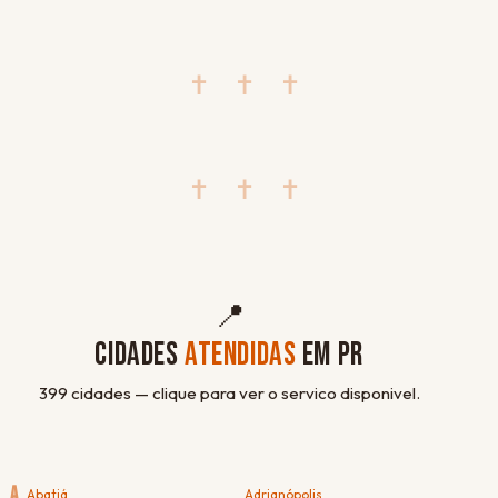
✝ ✝ ✝
✝ ✝ ✝
📍
CIDADES
ATENDIDAS
EM PR
399 cidades — clique para ver o servico disponivel.
A
Abatiá
Adrianópolis