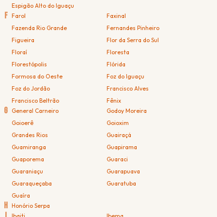
Espigão Alto do Iguaçu
F
Farol
Faxinal
Fazenda Rio Grande
Fernandes Pinheiro
Figueira
Flor da Serra do Sul
Floraí
Floresta
Florestópolis
Flórida
Formosa do Oeste
Foz do Iguaçu
Foz do Jordão
Francisco Alves
Francisco Beltrão
Fênix
G
General Carneiro
Godoy Moreira
Goioerê
Goioxim
Grandes Rios
Guairaçá
Guamiranga
Guapirama
Guaporema
Guaraci
Guaraniaçu
Guarapuava
Guaraqueçaba
Guaratuba
Guaíra
H
Honório Serpa
I
Ibaiti
Ibema