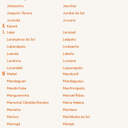
Jataizinho
Jesuítas
Joaquim Távora
Jundiaí do Sul
Juranda
Jussara
K
Kaloré
L
Lapa
Laranjal
Laranjeiras do Sul
Leópolis
Lidianópolis
Lindoeste
Loanda
Lobato
Londrina
Luiziana
Lunardelli
Lupionópolis
M
Mallet
Mamborê
Mandaguari
Mandaguaçu
Mandirituba
Manfrinópolis
Mangueirinha
Manoel Ribas
Marechal Cândido Rondon
Maria Helena
Marialva
Marilena
Mariluz
Marilândia do Sul
Maringá
Maripá