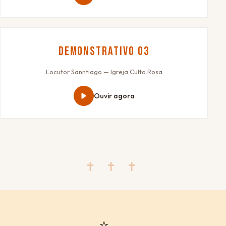
Demonstrativo 03
Locutor Sanntiago — Igreja Culto Rosa
Ouvir agora
✝ ✝ ✝
⭐