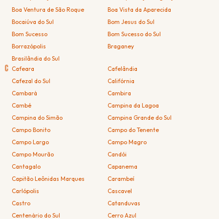
Boa Ventura de São Roque
Boa Vista da Aparecida
Bocaiúva do Sul
Bom Jesus do Sul
Bom Sucesso
Bom Sucesso do Sul
Borrazópolis
Braganey
Brasilândia do Sul
C
Cafeara
Cafelândia
Cafezal do Sul
Califórnia
Cambará
Cambira
Cambé
Campina da Lagoa
Campina do Simão
Campina Grande do Sul
Campo Bonito
Campo do Tenente
Campo Largo
Campo Magro
Campo Mourão
Candói
Cantagalo
Capanema
Capitão Leônidas Marques
Carambeí
Carlópolis
Cascavel
Castro
Catanduvas
Centenário do Sul
Cerro Azul