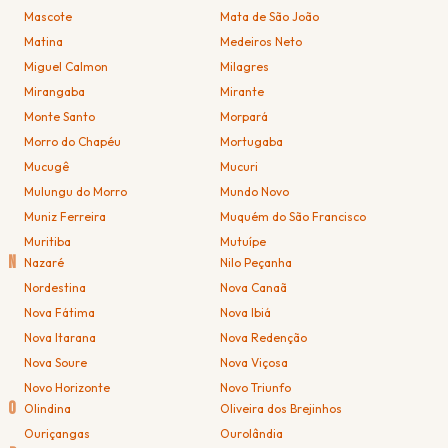
Mascote
Mata de São João
Matina
Medeiros Neto
Miguel Calmon
Milagres
Mirangaba
Mirante
Monte Santo
Morpará
Morro do Chapéu
Mortugaba
Mucugê
Mucuri
Mulungu do Morro
Mundo Novo
Muniz Ferreira
Muquém do São Francisco
Muritiba
Mutuípe
N
Nazaré
Nilo Peçanha
Nordestina
Nova Canaã
Nova Fátima
Nova Ibiá
Nova Itarana
Nova Redenção
Nova Soure
Nova Viçosa
Novo Horizonte
Novo Triunfo
O
Olindina
Oliveira dos Brejinhos
Ouriçangas
Ourolândia