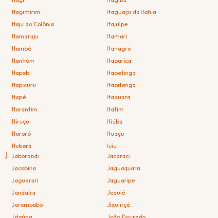
Itagimirim
Itaguaçu da Bahia
Itaju do Colônia
Itajuípe
Itamaraju
Itamari
Itambé
Itanagra
Itanhém
Itaparica
Itapebi
Itapetinga
Itapicuru
Itapitanga
Itapé
Itaquara
Itarantim
Itatim
Itiruçu
Itiúba
Itororó
Ituaçu
Ituberá
Iuiu
J
Jaborandi
Jacaraci
Jacobina
Jaguaquara
Jaguarari
Jaguaripe
Jandaíra
Jequié
Jeremoabo
Jiquiriçá
Jitaúna
João Dourado