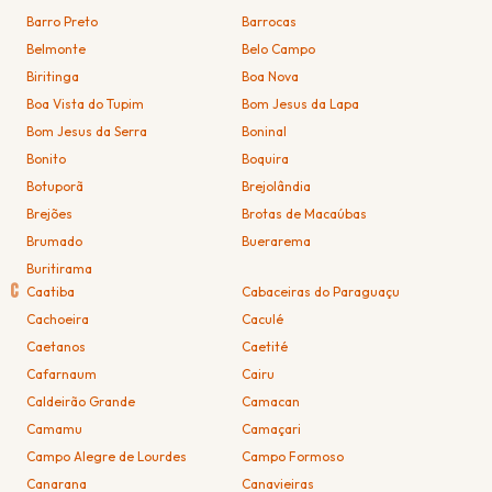
Barro Preto
Barrocas
Belmonte
Belo Campo
Biritinga
Boa Nova
Boa Vista do Tupim
Bom Jesus da Lapa
Bom Jesus da Serra
Boninal
Bonito
Boquira
Botuporã
Brejolândia
Brejões
Brotas de Macaúbas
Brumado
Buerarema
Buritirama
C
Caatiba
Cabaceiras do Paraguaçu
Cachoeira
Caculé
Caetanos
Caetité
Cafarnaum
Cairu
Caldeirão Grande
Camacan
Camamu
Camaçari
Campo Alegre de Lourdes
Campo Formoso
Canarana
Canavieiras