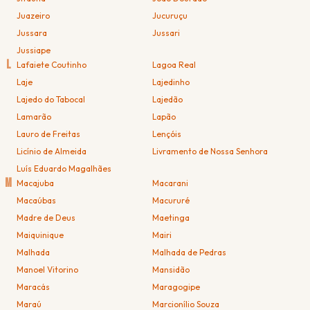
Juazeiro
Jucuruçu
Jussara
Jussari
Jussiape
L
Lafaiete Coutinho
Lagoa Real
Laje
Lajedinho
Lajedo do Tabocal
Lajedão
Lamarão
Lapão
Lauro de Freitas
Lençóis
Licínio de Almeida
Livramento de Nossa Senhora
Luís Eduardo Magalhães
M
Macajuba
Macarani
Macaúbas
Macururé
Madre de Deus
Maetinga
Maiquinique
Mairi
Malhada
Malhada de Pedras
Manoel Vitorino
Mansidão
Maracás
Maragogipe
Maraú
Marcionílio Souza