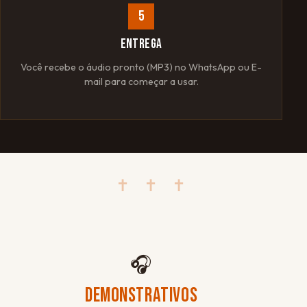
5
ENTREGA
Você recebe o áudio pronto (MP3) no WhatsApp ou E-
mail para começar a usar.
✝ ✝ ✝
🎧
DEMONSTRATIVOS