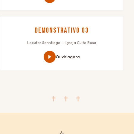
Demonstrativo 03
Locutor Sanntiago — Igreja Culto Rosa
Ouvir agora
✝ ✝ ✝
⭐