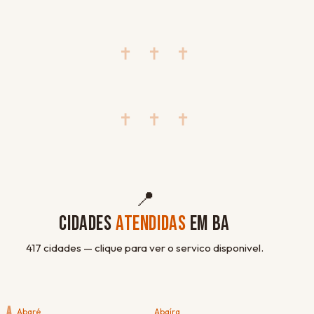
✝ ✝ ✝
✝ ✝ ✝
📍
CIDADES
ATENDIDAS
EM BA
417 cidades — clique para ver o servico disponivel.
A
Abaré
Abaíra