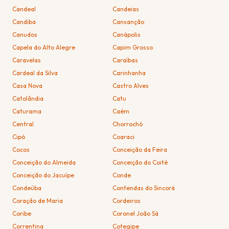
Candeal
Candeias
Candiba
Cansanção
Canudos
Canápolis
Capela do Alto Alegre
Capim Grosso
Caravelas
Caraíbas
Cardeal da Silva
Carinhanha
Casa Nova
Castro Alves
Catolândia
Catu
Caturama
Caém
Central
Chorrochó
Cipó
Coaraci
Cocos
Conceição da Feira
Conceição do Almeida
Conceição do Coité
Conceição do Jacuípe
Conde
Condeúba
Contendas do Sincorá
Coração de Maria
Cordeiros
Coribe
Coronel João Sá
Correntina
Cotegipe