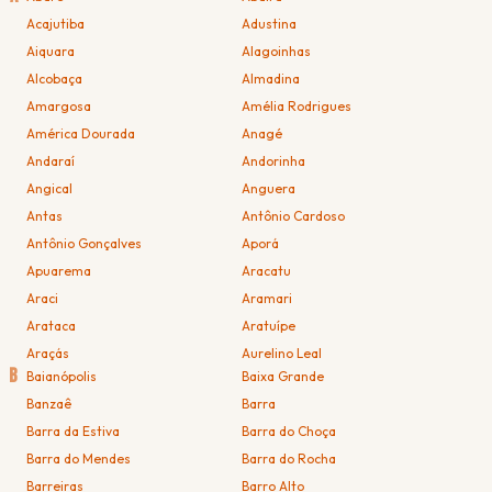
Acajutiba
Adustina
Aiquara
Alagoinhas
Alcobaça
Almadina
Amargosa
Amélia Rodrigues
América Dourada
Anagé
Andaraí
Andorinha
Angical
Anguera
Antas
Antônio Cardoso
Antônio Gonçalves
Aporá
Apuarema
Aracatu
Araci
Aramari
Arataca
Aratuípe
Araçás
Aurelino Leal
B
Baianópolis
Baixa Grande
Banzaê
Barra
Barra da Estiva
Barra do Choça
Barra do Mendes
Barra do Rocha
Barreiras
Barro Alto