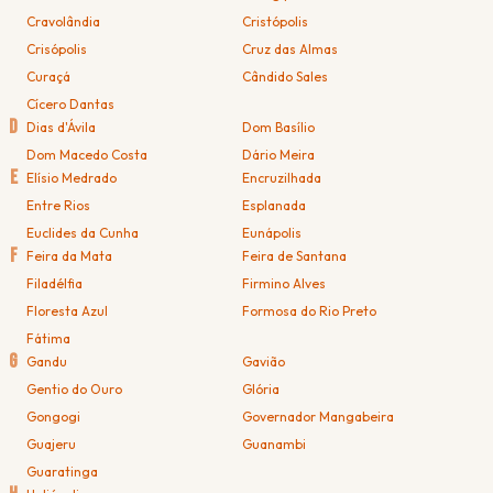
Cravolândia
Cristópolis
Crisópolis
Cruz das Almas
Curaçá
Cândido Sales
Cícero Dantas
D
Dias d'Ávila
Dom Basílio
Dom Macedo Costa
Dário Meira
E
Elísio Medrado
Encruzilhada
Entre Rios
Esplanada
Euclides da Cunha
Eunápolis
F
Feira da Mata
Feira de Santana
Filadélfia
Firmino Alves
Floresta Azul
Formosa do Rio Preto
Fátima
G
Gandu
Gavião
Gentio do Ouro
Glória
Gongogi
Governador Mangabeira
Guajeru
Guanambi
Guaratinga