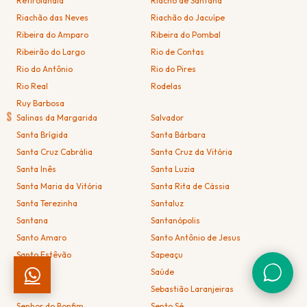
Retirolândia
Riacho de Santana
Riachão das Neves
Riachão do Jacuípe
Ribeira do Amparo
Ribeira do Pombal
Ribeirão do Largo
Rio de Contas
Rio do Antônio
Rio do Pires
Rio Real
Rodelas
Ruy Barbosa
S
Salinas da Margarida
Salvador
Santa Brígida
Santa Bárbara
Santa Cruz Cabrália
Santa Cruz da Vitória
Santa Inês
Santa Luzia
Santa Maria da Vitória
Santa Rita de Cássia
Santa Terezinha
Santaluz
Santana
Santanópolis
Santo Amaro
Santo Antônio de Jesus
Santo Estêvão
Sapeaçu
Saubara
Saúde
Seabra
Sebastião Laranjeiras
Senhor do Bonfim
Sento Sé