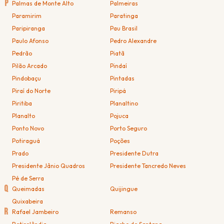
P
Palmas de Monte Alto
Palmeiras
Paramirim
Paratinga
Paripiranga
Pau Brasil
Paulo Afonso
Pedro Alexandre
Pedrão
Piatã
Pilão Arcado
Pindaí
Pindobaçu
Pintadas
Piraí do Norte
Piripá
Piritiba
Planaltino
Planalto
Pojuca
Ponto Novo
Porto Seguro
Potiraguá
Poções
Prado
Presidente Dutra
Presidente Jânio Quadros
Presidente Tancredo Neves
Pé de Serra
Q
Queimadas
Quijingue
Quixabeira
R
Rafael Jambeiro
Remanso