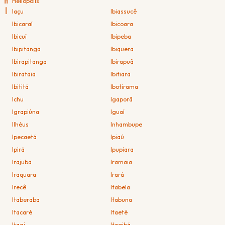
H
Heliópolis
I
Iaçu
Ibiassucê
Ibicaraí
Ibicoara
Ibicuí
Ibipeba
Ibipitanga
Ibiquera
Ibirapitanga
Ibirapuã
Ibirataia
Ibitiara
Ibititá
Ibotirama
Ichu
Igaporã
Igrapiúna
Iguaí
Ilhéus
Inhambupe
Ipecaetá
Ipiaú
Ipirá
Ipupiara
Irajuba
Iramaia
Iraquara
Irará
Irecê
Itabela
Itaberaba
Itabuna
Itacaré
Itaeté
Itagi
Itagibá